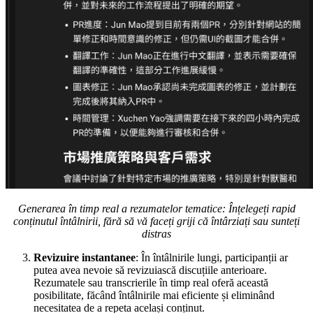
Generarea în timp real a rezumatelor tematice: Înțelegeți rapid
conținutul întâlnirii, fără să vă faceți griji că întârziați sau sunteți
distras
Revizuire instantanee
: În întâlnirile lungi, participanții ar
putea avea nevoie să revizuiască discuțiile anterioare.
Rezumatele sau transcrierile în timp real oferă această
posibilitate, făcând întâlnirile mai eficiente și eliminând
necesitatea de a repeta același conținut.