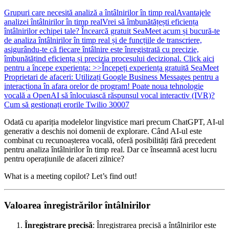
Grupuri care necesită analiză a întâlnirilor în timp real
Avantajele
analizei întâlnirilor în timp real
Vrei să îmbunătățești eficiența
întâlnirilor echipei tale? Încearcă gratuit SeaMeet acum și bucură-te
de analiza întâlnirilor în timp real și de funcțiile de transcriere,
asigurându-te că fiecare întâlnire este înregistrată cu precizie,
îmbunătățind eficiența și precizia procesului decizional. Click aici
pentru a începe experiența: >>Începeți experiența gratuită SeaMeet
Proprietari de afaceri: Utilizați Google Business Messages pentru a
interacționa în afara orelor de program!
Poate noua tehnologie
vocală a OpenAI să înlocuiască răspunsul vocal interactiv (IVR)?
Cum să gestionați erorile Twilio 30007
Odată cu apariția modelelor lingvistice mari precum ChatGPT, AI-ul
generativ a deschis noi domenii de explorare. Când AI-ul este
combinat cu recunoașterea vocală, oferă posibilități fără precedent
pentru analiza întâlnirilor în timp real. Dar ce înseamnă acest lucru
pentru operațiunile de afaceri zilnice?
What is a meeting copilot? Let’s find out!
Valoarea înregistrărilor întâlnirilor
Înregistrare precisă
: Înregistrarea precisă a întâlnirilor este