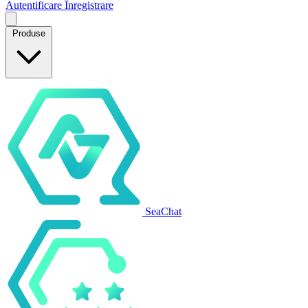
Autentificare
Înregistrare
Produse
SeaChat