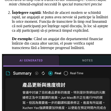
mixte chineză-engleză necesită în special transcrieri precise
Înțelegere rapidă
: Mediul de afaceri modern se schimbă
rapid, iar angajații ar putea avea nevoie să participe la întâlniri
în orice moment. Funcția de transcriere în timp real înseamnă
că noii participanți pot înțelege rapid discuția, în loc să aștepte
ca alți participanți să-și petreacă timpul explicând.
De exemplu
: Când un angajat din departamentul financiar
întârzie din cauza altor sarcini, el poate verifica rapid
transcrierea fără a întrerupe progresul întâlnirii.