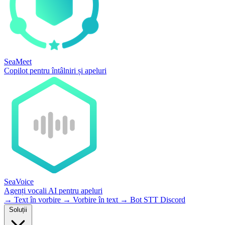
SeaMeet
Copilot pentru întâlniri și apeluri
SeaVoice
Agenți vocali AI pentru apeluri
→
Text în vorbire
→
Vorbire în text
→
Bot STT Discord
Soluții