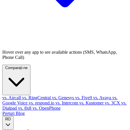
Hover over any app to see available actions (SMS, WhatsApp,
Phone Call)
Comparați-ne
vs. Aircall
vs. RingCentral
vs. Genesys
vs. Five9
vs. Avaya
vs.
Google Voice
vs. respond.io
vs. Intercom
vs. Kustomer
vs. 3CX
vs.
Dialpad
vs. 8x8
vs. OpenPhone
Prețuri
Blog
RO