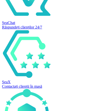
SeaChat
Răspundeți clienților 24/7
SeaX
Contactați clienții în masă