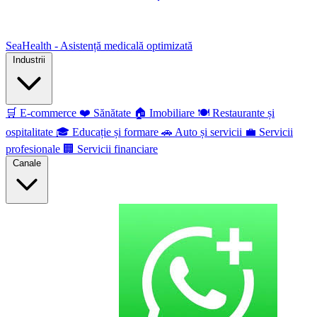
SeaHealth - Asistență medicală optimizată
Industrii
🛒
E-commerce
❤️
Sănătate
🏠
Imobiliare
🍽️
Restaurante și
ospitalitate
🎓
Educație și formare
🚗
Auto și servicii
💼
Servicii
profesionale
🏢
Servicii financiare
Canale