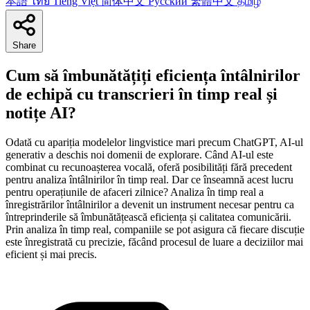
本語
ไทย
Tiếng Việt
简体中文
Русский
繁體中文
தமிழ்
Share
Cum să îmbunătățiți eficiența întâlnirilor
de echipă cu transcrieri în timp real și
notițe AI?
Odată cu apariția modelelor lingvistice mari precum ChatGPT, AI-ul
generativ a deschis noi domenii de explorare. Când AI-ul este
combinat cu recunoașterea vocală, oferă posibilități fără precedent
pentru analiza întâlnirilor în timp real. Dar ce înseamnă acest lucru
pentru operațiunile de afaceri zilnice? Analiza în timp real a
înregistrărilor întâlnirilor a devenit un instrument necesar pentru ca
întreprinderile să îmbunătățească eficiența și calitatea comunicării.
Prin analiza în timp real, companiile se pot asigura că fiecare discuție
este înregistrată cu precizie, făcând procesul de luare a deciziilor mai
eficient și mai precis.