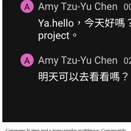
Generarea în timp real a transcrierilor multilingve: Conversațiile