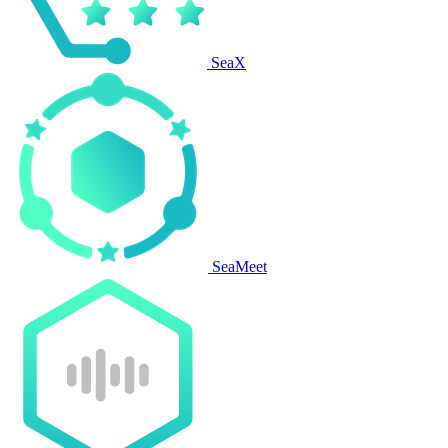
SeaX
SeaMeet