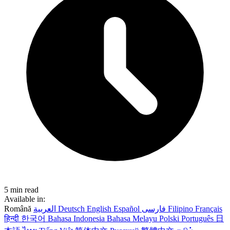
5 min read
Available in:
Română
العربية
Deutsch
English
Español
فارسی
Filipino
Français
हिन्दी
한국어
Bahasa Indonesia
Bahasa Melayu
Polski
Português
日