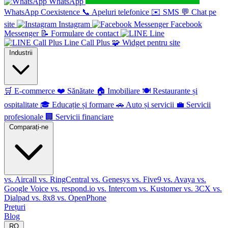
WhatsApp
WhatsApp Coexistence
📞
Apeluri telefonice
✉️
SMS
💬
Chat pe
site
Instagram
Facebook
Messenger
📝
Formulare de contact
Line
Line Call Plus
🧩
Widget pentru site
Industrii
🛒
E-commerce
❤️
Sănătate
🏠
Imobiliare
🍽️
Restaurante și
ospitalitate
🎓
Educație și formare
🚗
Auto și servicii
💼
Servicii
profesionale
🏢
Servicii financiare
Comparați-ne
vs. Aircall
vs. RingCentral
vs. Genesys
vs. Five9
vs. Avaya
vs.
Google Voice
vs. respond.io
vs. Intercom
vs. Kustomer
vs. 3CX
vs.
Dialpad
vs. 8x8
vs. OpenPhone
Prețuri
Blog
RO