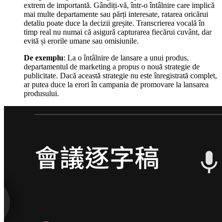
extrem de importantă. Gândiți-vă, într-o întâlnire care implică
mai multe departamente sau părți interesate, ratarea oricărui
detaliu poate duce la decizii greșite. Transcrierea vocală în
timp real nu numai că asigură capturarea fiecărui cuvânt, dar
evită și erorile umane sau omisiunile.
De exemplu
: La o întâlnire de lansare a unui produs,
departamentul de marketing a propus o nouă strategie de
publicitate. Dacă această strategie nu este înregistrată complet,
ar putea duce la erori în campania de promovare la lansarea
produsului.