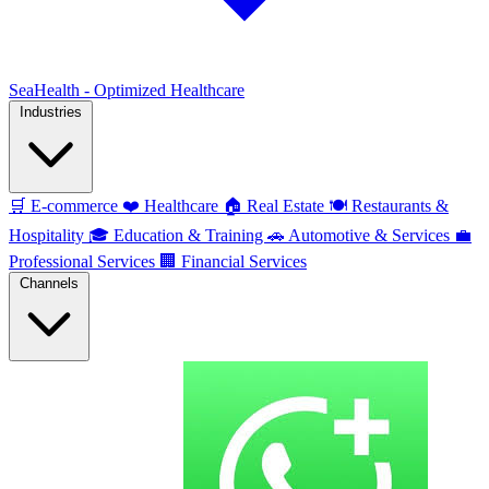
SeaHealth - Optimized Healthcare
Industries
🛒
E-commerce
❤️
Healthcare
🏠
Real Estate
🍽️
Restaurants &
Hospitality
🎓
Education & Training
🚗
Automotive & Services
💼
Professional Services
🏢
Financial Services
Channels