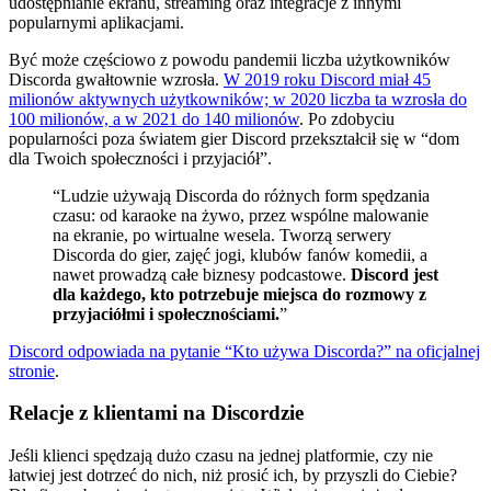
udostępnianie ekranu, streaming oraz integracje z innymi
popularnymi aplikacjami.
Być może częściowo z powodu pandemii liczba użytkowników
Discorda gwałtownie wzrosła.
W 2019 roku Discord miał 45
milionów aktywnych użytkowników; w 2020 liczba ta wzrosła do
100 milionów, a w 2021 do 140 milionów
. Po zdobyciu
popularności poza światem gier Discord przekształcił się w “dom
dla Twoich społeczności i przyjaciół”.
“Ludzie używają Discorda do różnych form spędzania
czasu: od karaoke na żywo, przez wspólne malowanie
na ekranie, po wirtualne wesela. Tworzą serwery
Discorda do gier, zajęć jogi, klubów fanów komedii, a
nawet prowadzą całe biznesy podcastowe.
Discord jest
dla każdego, kto potrzebuje miejsca do rozmowy z
przyjaciółmi i społecznościami.
”
Discord odpowiada na pytanie “Kto używa Discorda?” na oficjalnej
stronie
.
Relacje z klientami na Discordzie
Jeśli klienci spędzają dużo czasu na jednej platformie, czy nie
łatwiej jest dotrzeć do nich, niż prosić ich, by przyszli do Ciebie?