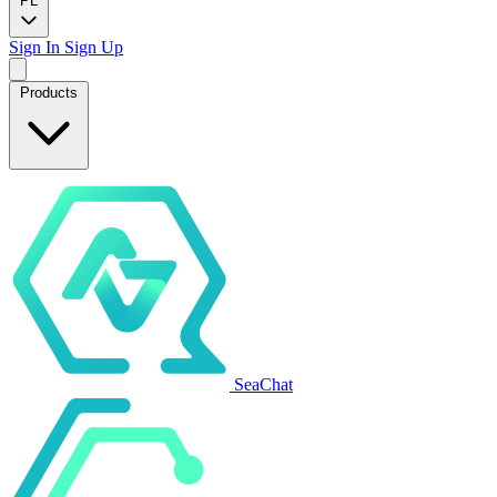
PL
Sign In
Sign Up
Products
SeaChat