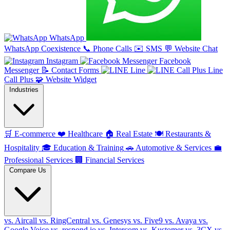
WhatsApp
WhatsApp Coexistence
📞
Phone Calls
✉️
SMS
💬
Website Chat
Instagram
Facebook
Messenger
📝
Contact Forms
Line
Line
Call Plus
🧩
Website Widget
Industries
🛒
E-commerce
❤️
Healthcare
🏠
Real Estate
🍽️
Restaurants &
Hospitality
🎓
Education & Training
🚗
Automotive & Services
💼
Professional Services
🏢
Financial Services
Compare Us
vs. Aircall
vs. RingCentral
vs. Genesys
vs. Five9
vs. Avaya
vs.
Google Voice
vs. respond.io
vs. Intercom
vs. Kustomer
vs. 3CX
vs.