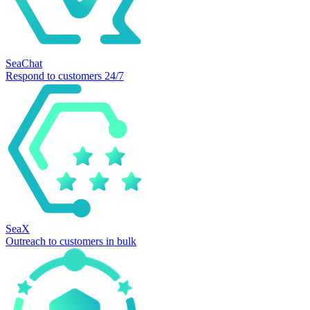
SeaChat
Respond to customers 24/7
SeaX
Outreach to customers in bulk