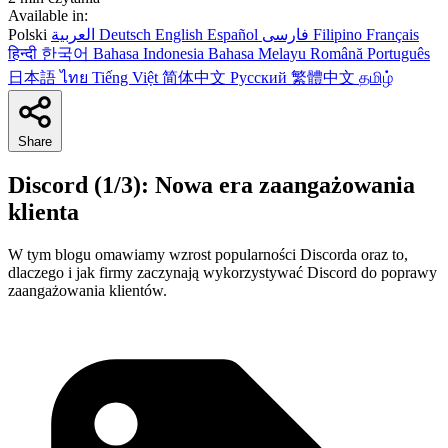
Available in:
Polski
العربية
Deutsch
English
Español
فارسی
Filipino
Français
हिन्दी
한국어
Bahasa Indonesia
Bahasa Melayu
Română
Português
日本語
ไทย
Tiếng Việt
简体中文
Русский
繁體中文
தமிழ்
Share
Discord (1/3): Nowa era zaangażowania
klienta
W tym blogu omawiamy wzrost popularności Discorda oraz to,
dlaczego i jak firmy zaczynają wykorzystywać Discord do poprawy
zaangażowania klientów.