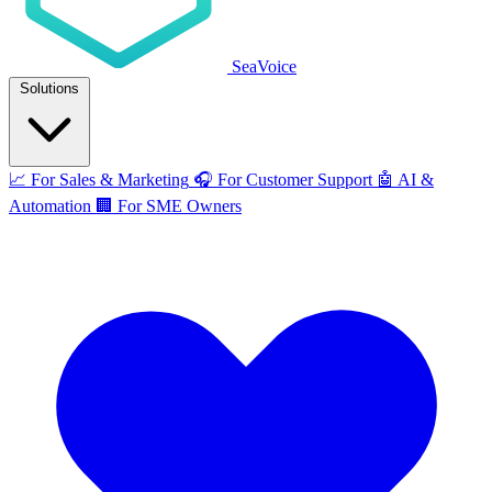
SeaVoice
Solutions
📈
For Sales & Marketing
🎧
For Customer Support
🤖
AI &
Automation
🏢
For SME Owners