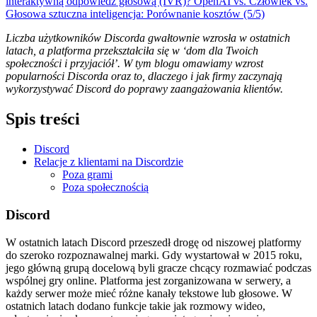
interaktywną odpowiedź głosową (IVR)?
OpenAI vs. Człowiek vs.
Głosowa sztuczna inteligencja: Porównanie kosztów (5/5)
Liczba użytkowników Discorda gwałtownie wzrosła w ostatnich
latach, a platforma przekształciła się w ‘dom dla Twoich
społeczności i przyjaciół’. W tym blogu omawiamy wzrost
popularności Discorda oraz to, dlaczego i jak firmy zaczynają
wykorzystywać Discord do poprawy zaangażowania klientów.
Spis treści
Discord
Relacje z klientami na Discordzie
Poza grami
Poza społecznością
Discord
W ostatnich latach Discord przeszedł drogę od niszowej platformy
do szeroko rozpoznawalnej marki. Gdy wystartował w 2015 roku,
jego główną grupą docelową byli gracze chcący rozmawiać podczas
wspólnej gry online. Platforma jest zorganizowana w serwery, a
każdy serwer może mieć różne kanały tekstowe lub głosowe. W
ostatnich latach dodano funkcje takie jak rozmowy wideo,