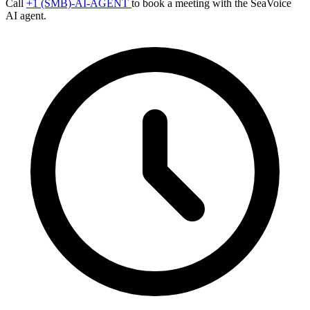
Call
+1 (SMB)-AI-AGENT
to book a meeting with the SeaVoice
AI agent.