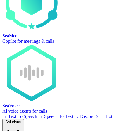
SeaMeet
Copilot for meetings & calls
SeaVoice
AI voice agents for calls
→
Text To Speech
→
Speech To Text
→
Discord STT Bot
Solutions