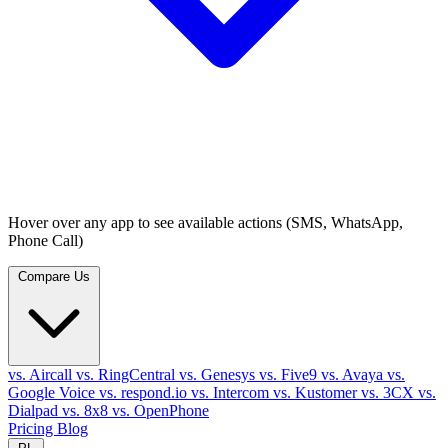
Hover over any app to see available actions (SMS, WhatsApp,
Phone Call)
Compare Us
vs. Aircall
vs. RingCentral
vs. Genesys
vs. Five9
vs. Avaya
vs.
Google Voice
vs. respond.io
vs. Intercom
vs. Kustomer
vs. 3CX
vs.
Dialpad
vs. 8x8
vs. OpenPhone
Pricing
Blog