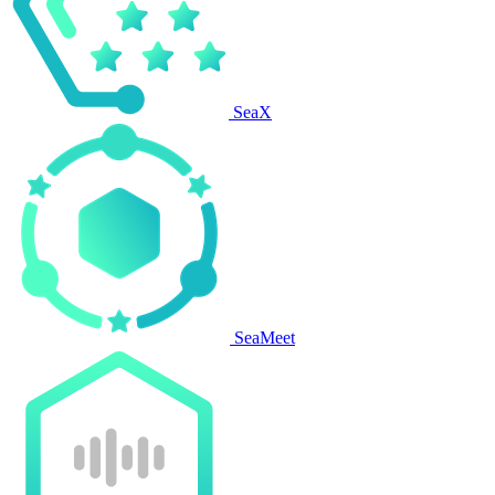
SeaX
SeaMeet