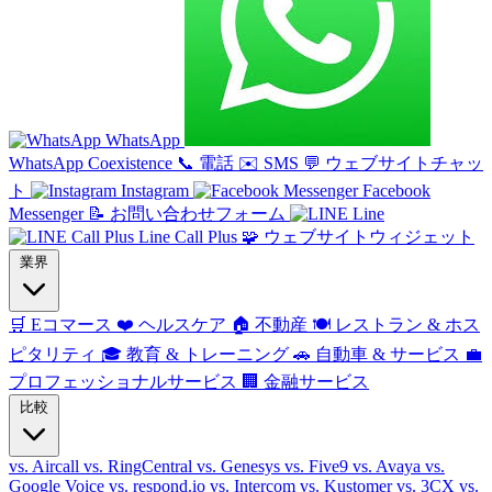
WhatsApp
WhatsApp Coexistence
📞
電話
✉️
SMS
💬
ウェブサイトチャッ
ト
Instagram
Facebook
Messenger
📝
お問い合わせフォーム
Line
Line Call Plus
🧩
ウェブサイトウィジェット
業界
🛒
Eコマース
❤️
ヘルスケア
🏠
不動産
🍽️
レストラン & ホス
ピタリティ
🎓
教育 & トレーニング
🚗
自動車 & サービス
💼
プロフェッショナルサービス
🏢
金融サービス
比較
vs. Aircall
vs. RingCentral
vs. Genesys
vs. Five9
vs. Avaya
vs.
Google Voice
vs. respond.io
vs. Intercom
vs. Kustomer
vs. 3CX
vs.