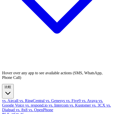
Hover over any app to see available actions (SMS, WhatsApp,
Phone Call)
比較
vs. Aircall
vs. RingCentral
vs. Genesys
vs. Five9
vs. Avaya
vs.
Google Voice
vs. respond.io
vs. Intercom
vs. Kustomer
vs. 3CX
vs.
Dialpad
vs. 8x8
vs. OpenPhone