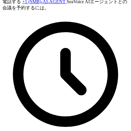
電話する
+1 (SMB)-AI-AGENT
SeaVoice AIエージェントとの
会議を予約するには。