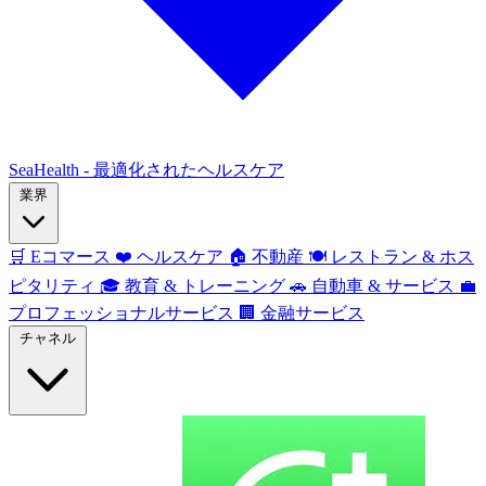
SeaHealth - 最適化されたヘルスケア
業界
🛒
Eコマース
❤️
ヘルスケア
🏠
不動産
🍽️
レストラン & ホス
ピタリティ
🎓
教育 & トレーニング
🚗
自動車 & サービス
💼
プロフェッショナルサービス
🏢
金融サービス
チャネル