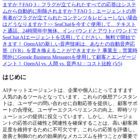
ますか？
FAQ 3：フラグが立てられたすべての応答はシステ
ムから自動的に削除されますか？
FAQ 5：エージェントの所
有者がフラグが立てられたコンテンツをレビューしない場合
はどうなりますか？
>> SeaChatを今すぐ使用して、テキスト
と通話、24時間年中無休、インバウンドとアウトバウンドで
SeaChat AIエージェントを活用してください。無料で開始で
きます！
OpenAIの新しい音声技術は、あなたの自動音声応
答（IVR）を置き換えることができますか？
事業主：営業時
間外にGoogle Business Messagesを使用して顧客とエンゲージ
メント！
OpenAI vs. 人間 vs. 音声AI：コスト比較 (5/5)
はじめに
AIチャットエージェントは、企業や個人にとってますます
人気のあるツールとなっています。これらの仮想アシスタン
トは、ユーザーの問い合わせに自動応答を提供し、顧客サポ
ートの合理化、ユーザーエクスペリエンスの向上、即時ソリ
ューションの提供に役立っています。しかし、AIエージェ
ントの応答の正確性と関連性を確保することは、高い顧客満
足度を維持するために不可欠です。これらの応答を評価し、
改善と制御のための効果的なメカニズムを持つことが重要で