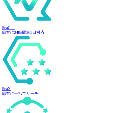
SeaChat
顧客に24時間365日対応
SeaX
顧客に一括でリーチ