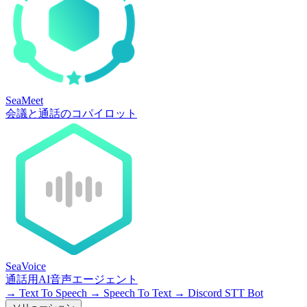
SeaMeet
会議と通話のコパイロット
SeaVoice
通話用AI音声エージェント
→
Text To Speech
→
Speech To Text
→
Discord STT Bot