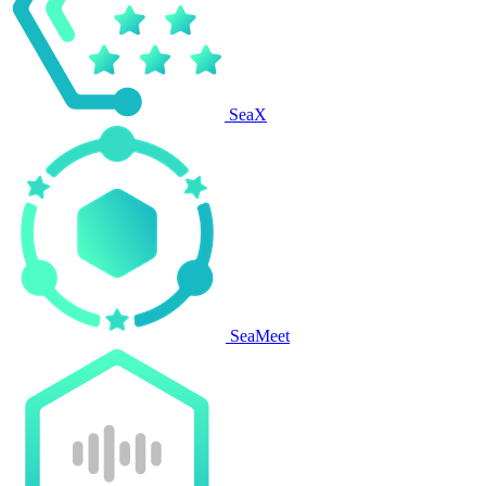
SeaX
SeaMeet