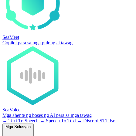
SeaMeet
Copilot para sa mga pulong at tawag
SeaVoice
Mga ahente ng boses ng AI para sa mga tawag
→
Text To Speech
→
Speech To Text
→
Discord STT Bot
Mga Solusyon