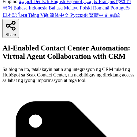
Filipino
العربية
Deutsch
English
Español
فارسی
Français
हिन्दी
한
국어
Bahasa Indonesia
Bahasa Melayu
Polski
Română
Português
日本語
ไทย
Tiếng Việt
简体中文
Русский
繁體中文
தமிழ்
Share
AI-Enabled Contact Center Automation:
Virtual Agent Collaboration with CRM
Sa blog na ito, tatalakayin natin ang integrasyon ng CRM tulad ng
HubSpot sa Seax Contact Center, na nagbibigay ng direktang access
sa lahat ng iyong impormasyon at mga tool.