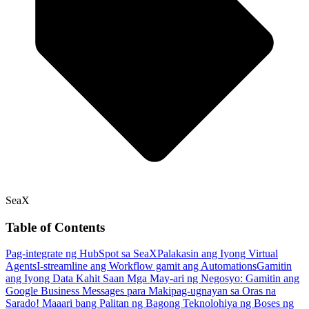
SeaX
Table of Contents
Pag-integrate ng HubSpot sa SeaX
Palakasin ang Iyong Virtual
Agents
I-streamline ang Workflow gamit ang Automations
Gamitin
ang Iyong Data Kahit Saan
Mga May-ari ng Negosyo: Gamitin ang
Google Business Messages para Makipag-ugnayan sa Oras na
Sarado!
Maaari bang Palitan ng Bagong Teknolohiya ng Boses ng