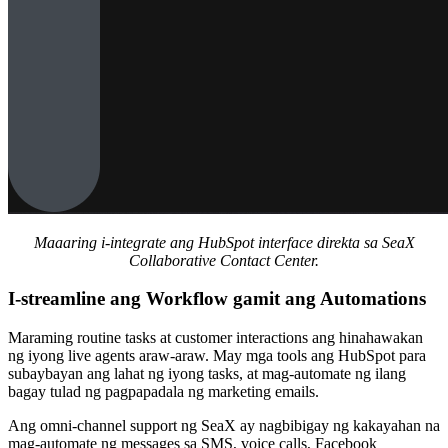
Maaaring i-integrate ang HubSpot interface direkta sa SeaX
Collaborative Contact Center.
I-streamline ang Workflow gamit ang Automations
Maraming routine tasks at customer interactions ang hinahawakan
ng iyong live agents araw-araw. May mga tools ang HubSpot para
subaybayan ang lahat ng iyong tasks, at mag-automate ng ilang
bagay tulad ng pagpapadala ng marketing emails.
Ang omni-channel support ng SeaX ay nagbibigay ng kakayahan na
mag-automate ng messages sa SMS, voice calls, Facebook