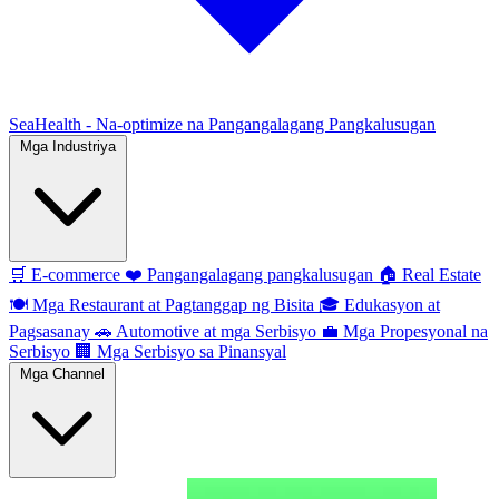
SeaHealth - Na-optimize na Pangangalagang Pangkalusugan
Mga Industriya
🛒
E-commerce
❤️
Pangangalagang pangkalusugan
🏠
Real Estate
🍽️
Mga Restaurant at Pagtanggap ng Bisita
🎓
Edukasyon at
Pagsasanay
🚗
Automotive at mga Serbisyo
💼
Mga Propesyonal na
Serbisyo
🏢
Mga Serbisyo sa Pinansyal
Mga Channel