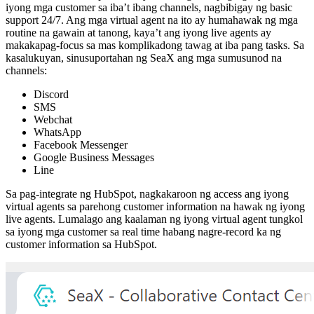
iyong mga customer sa iba’t ibang channels, nagbibigay ng basic
support 24/7. Ang mga virtual agent na ito ay humahawak ng mga
routine na gawain at tanong, kaya’t ang iyong live agents ay
makakapag-focus sa mas komplikadong tawag at iba pang tasks. Sa
kasalukuyan, sinusuportahan ng SeaX ang mga sumusunod na
channels:
Discord
SMS
Webchat
WhatsApp
Facebook Messenger
Google Business Messages
Line
Sa pag-integrate ng HubSpot, nagkakaroon ng access ang iyong
virtual agents sa parehong customer information na hawak ng iyong
live agents. Lumalago ang kaalaman ng iyong virtual agent tungkol
sa iyong mga customer sa real time habang nagre-record ka ng
customer information sa HubSpot.