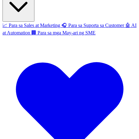
📈
Para sa Sales at Marketing
🎧
Para sa Suporta sa Customer
🤖
AI
at Automation
🏢
Para sa mga May-ari ng SME