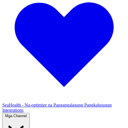
SeaHealth - Na-optimize na Pangangalagang Pangkalusugan
Integrations
Mga Channel