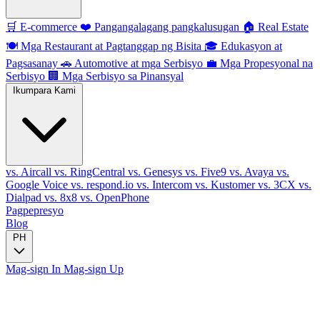
🛒
E-commerce
❤️
Pangangalagang pangkalusugan
🏠
Real Estate
🍽️
Mga Restaurant at Pagtanggap ng Bisita
🎓
Edukasyon at
Pagsasanay
🚗
Automotive at mga Serbisyo
💼
Mga Propesyonal na
Serbisyo
🏢
Mga Serbisyo sa Pinansyal
Ikumpara Kami
vs. Aircall
vs. RingCentral
vs. Genesys
vs. Five9
vs. Avaya
vs.
Google Voice
vs. respond.io
vs. Intercom
vs. Kustomer
vs. 3CX
vs.
Dialpad
vs. 8x8
vs. OpenPhone
Pagpepresyo
Blog
PH
Mag-sign In
Mag-sign Up