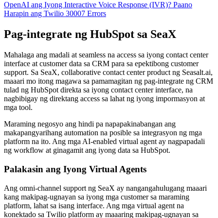
OpenAI ang Iyong Interactive Voice Response (IVR)?
Paano
Harapin ang Twilio 30007 Errors
Pag-integrate ng HubSpot sa SeaX
Mahalaga ang madali at seamless na access sa iyong contact center
interface at customer data sa CRM para sa epektibong customer
support. Sa SeaX, collaborative contact center product ng Seasalt.ai,
maaari mo itong magawa sa pamamagitan ng pag-integrate ng CRM
tulad ng HubSpot direkta sa iyong contact center interface, na
nagbibigay ng direktang access sa lahat ng iyong impormasyon at
mga tool.
Maraming negosyo ang hindi pa napapakinabangan ang
makapangyarihang automation na posible sa integrasyon ng mga
platform na ito. Ang mga AI-enabled virtual agent ay nagpapadali
ng workflow at ginagamit ang iyong data sa HubSpot.
Palakasin ang Iyong Virtual Agents
Ang omni-channel support ng SeaX ay nangangahulugang maaari
kang makipag-ugnayan sa iyong mga customer sa maraming
platform, lahat sa isang interface. Ang mga virtual agent na
konektado sa Twilio platform ay maaaring makipag-ugnayan sa