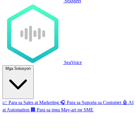
SeaMeet
SeaVoice
Mga Solusyon
📈
Para sa Sales at Marketing
🎧
Para sa Suporta sa Customer
🤖
AI
at Automation
🏢
Para sa mga May-ari ng SME