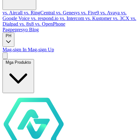
vs. Aircall
vs. RingCentral
vs. Genesys
vs. Five9
vs. Avaya
vs.
Google Voice
vs. respond.io
vs. Intercom
vs. Kustomer
vs. 3CX
vs.
Dialpad
vs. 8x8
vs. OpenPhone
Pagpepresyo
Blog
PH
Mag-sign In
Mag-sign Up
Mga Produkto