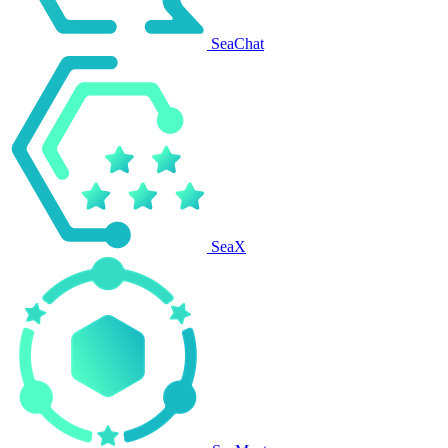
SeaChat
SeaX