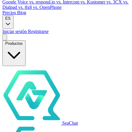
Google Voice
vs. respond.io
vs. Intercom
vs. Kustomer
vs. 3CX
vs.
Dialpad
vs. 8x8
vs. OpenPhone
Precios
Blog
ES
Iniciar sesión
Registrarse
Productos
SeaChat