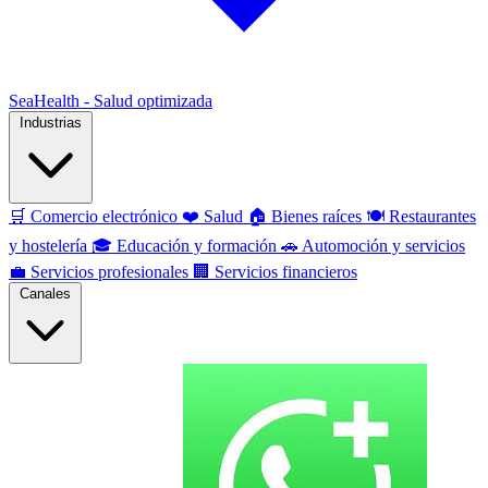
SeaHealth - Salud optimizada
Industrias
🛒
Comercio electrónico
❤️
Salud
🏠
Bienes raíces
🍽️
Restaurantes
y hostelería
🎓
Educación y formación
🚗
Automoción y servicios
💼
Servicios profesionales
🏢
Servicios financieros
Canales