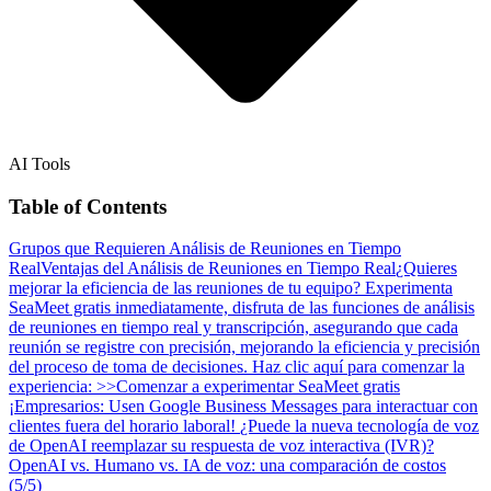
AI Tools
Table of Contents
Grupos que Requieren Análisis de Reuniones en Tiempo
Real
Ventajas del Análisis de Reuniones en Tiempo Real
¿Quieres
mejorar la eficiencia de las reuniones de tu equipo? Experimenta
SeaMeet gratis inmediatamente, disfruta de las funciones de análisis
de reuniones en tiempo real y transcripción, asegurando que cada
reunión se registre con precisión, mejorando la eficiencia y precisión
del proceso de toma de decisiones. Haz clic aquí para comenzar la
experiencia: >>Comenzar a experimentar SeaMeet gratis
¡Empresarios: Usen Google Business Messages para interactuar con
clientes fuera del horario laboral!
¿Puede la nueva tecnología de voz
de OpenAI reemplazar su respuesta de voz interactiva (IVR)?
OpenAI vs. Humano vs. IA de voz: una comparación de costos
(5/5)