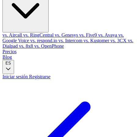
vs. Aircall
vs. RingCentral
vs. Genesys
vs. Five9
vs. Avaya
vs.
Google Voice
vs. respond.io
vs. Intercom
vs. Kustomer
vs. 3CX
vs.
Dialpad
vs. 8x8
vs. OpenPhone
Precios
Blog
ES
Iniciar sesión
Registrarse