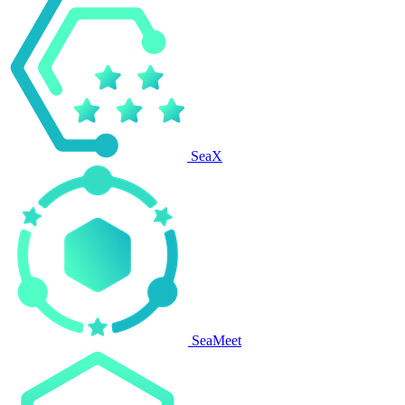
SeaX
SeaMeet