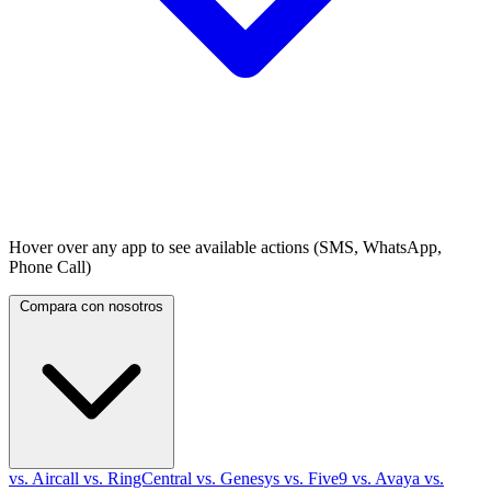
Hover over any app to see available actions (SMS, WhatsApp,
Phone Call)
Compara con nosotros
vs. Aircall
vs. RingCentral
vs. Genesys
vs. Five9
vs. Avaya
vs.