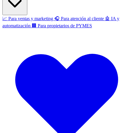
📈
Para ventas y marketing
🎧
Para atención al cliente
🤖
IA y
automatización
🏢
Para propietarios de PYMES