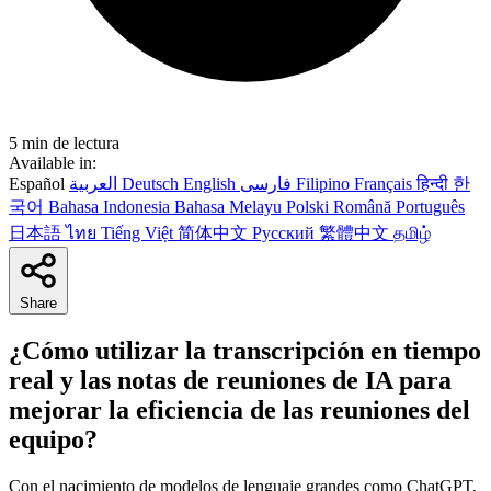
5 min de lectura
Available in:
Español
العربية
Deutsch
English
فارسی
Filipino
Français
हिन्दी
한
국어
Bahasa Indonesia
Bahasa Melayu
Polski
Română
Português
日本語
ไทย
Tiếng Việt
简体中文
Русский
繁體中文
தமிழ்
Share
¿Cómo utilizar la transcripción en tiempo
real y las notas de reuniones de IA para
mejorar la eficiencia de las reuniones del
equipo?
Con el nacimiento de modelos de lenguaje grandes como ChatGPT,