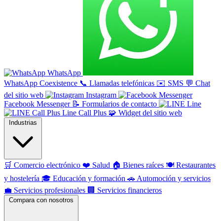
WhatsApp
WhatsApp Coexistence
📞
Llamadas telefónicas
✉️
SMS
💬
Chat
del sitio web
Instagram
Facebook Messenger
📝
Formularios de contacto
Line
Line Call Plus
🧩
Widget del sitio web
Industrias
🛒
Comercio electrónico
❤️
Salud
🏠
Bienes raíces
🍽️
Restaurantes
y hostelería
🎓
Educación y formación
🚗
Automoción y servicios
💼
Servicios profesionales
🏢
Servicios financieros
Compara con nosotros