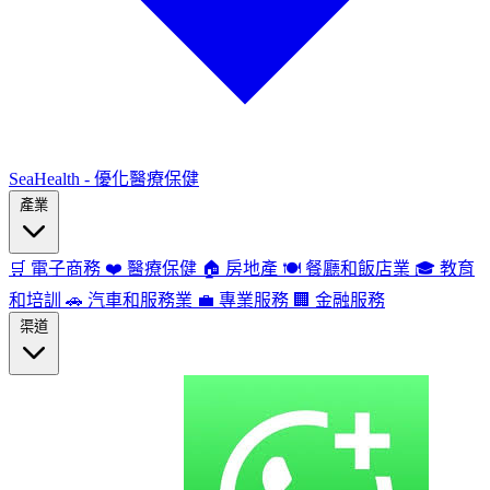
SeaHealth - 優化醫療保健
產業
🛒
電子商務
❤️
醫療保健
🏠
房地產
🍽️
餐廳和飯店業
🎓
教育
和培訓
🚗
汽車和服務業
💼
專業服務
🏢
金融服務
渠道