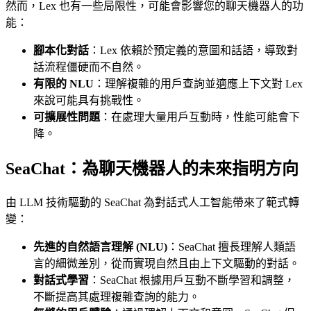
然而，Lex 也有一些局限性，可能會影響您的聊天機器人的功
能：
腳本化對話
：Lex 依賴於預定義的意圖和話語，導致對
話流程僵硬而不自然。
有限的 NLU
：理解複雜的用戶查詢並適應上下文對 Lex
來說可能具有挑戰性。
可擴展性問題
：在處理大量用戶互動時，性能可能會下
降。
SeaChat：為聊天機器人的未來指明方向
由 LLM 技術驅動的 SeaChat 為對話式人工智能帶來了範式轉
變：
先進的自然語言理解 (NLU)
：SeaChat 擅長理解人類語
言的細微差別，從而實現自然且由上下文驅動的對話。
對話式學習
：SeaChat 根據用戶互動不斷學習和調整，
不斷提高其處理複雜查詢的能力。