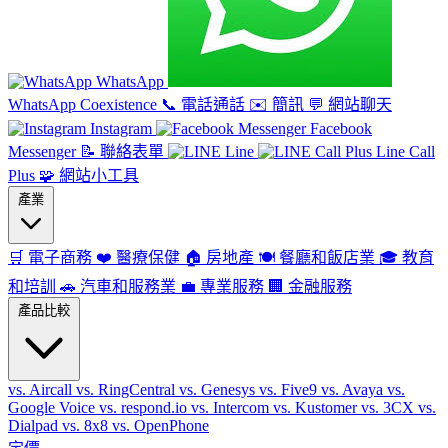
WhatsApp
WhatsApp Coexistence
📞
電話通話
✉️
簡訊
💬
網站聊天
Instagram
Facebook
Messenger
📝
聯絡表單
Line
Line Call
Plus
🧩
網站小工具
產業
🛒
電子商務
❤️
醫療保健
🏠
房地產
🍽️
餐廳和飯店業
🎓
教育
和培訓
🚗
汽車和服務業
💼
專業服務
🏢
金融服務
產品比較
vs. Aircall
vs. RingCentral
vs. Genesys
vs. Five9
vs. Avaya
vs.
Google Voice
vs. respond.io
vs. Intercom
vs. Kustomer
vs. 3CX
vs.
Dialpad
vs. 8x8
vs. OpenPhone