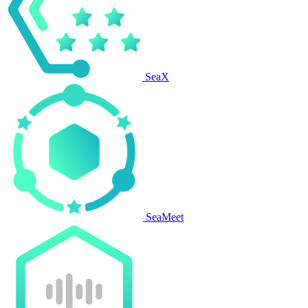
SeaX
SeaMeet