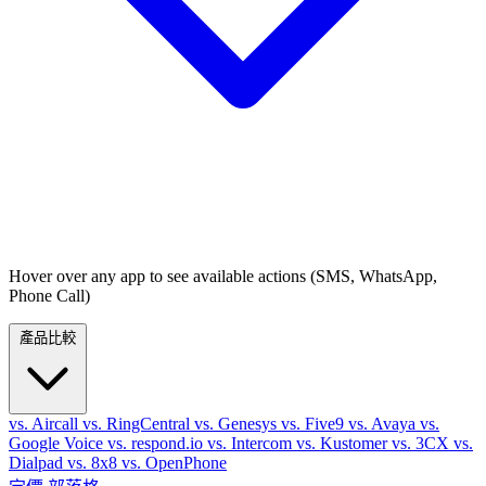
Hover over any app to see available actions (SMS, WhatsApp,
Phone Call)
產品比較
vs. Aircall
vs. RingCentral
vs. Genesys
vs. Five9
vs. Avaya
vs.
Google Voice
vs. respond.io
vs. Intercom
vs. Kustomer
vs. 3CX
vs.
Dialpad
vs. 8x8
vs. OpenPhone