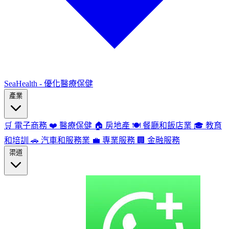
SeaHealth - 優化醫療保健
產業
🛒
電子商務
❤️
醫療保健
🏠
房地產
🍽️
餐廳和飯店業
🎓
教育
和培訓
🚗
汽車和服務業
💼
專業服務
🏢
金融服務
渠道