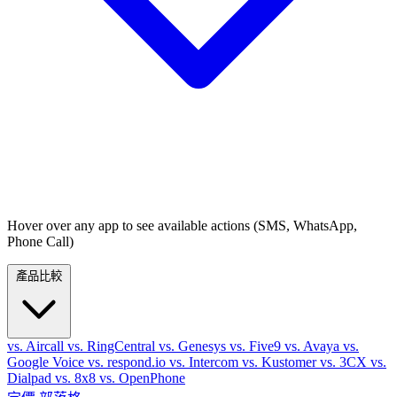
Hover over any app to see available actions (SMS, WhatsApp,
Phone Call)
產品比較
vs. Aircall
vs. RingCentral
vs. Genesys
vs. Five9
vs. Avaya
vs.
Google Voice
vs. respond.io
vs. Intercom
vs. Kustomer
vs. 3CX
vs.
Dialpad
vs. 8x8
vs. OpenPhone