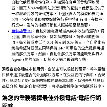
自動化處理重複性任務，例如潛在客戶開發和預約設
置，而真人Agent則專注於更細緻的互動。此模型提供了
一種經濟高效的替代方案，比僅限真人的模型節省高達
50%。它在金融和醫療保健等行業中特別有用，在這些
行業中，及時的後續行動和人際接觸至關重要。
自動語音 AI
：自動外撥電話是最具成本效益的選項，特
別適用於高頻率任務，例如預約提醒、調查和債務催
收。每分鐘成本低至 0.01 美元到 0.09 美元，全自動化系
統為希望降低開支同時保持 24/7 可用性的企業提供可擴
展的解決方案。然而，自動化解決方案可能缺乏與真人
Agent互動的深度，使其不太適合複雜的互動。
通過審查各種成本和用例，企業主可以根據其預算、呼叫量和
目標來選擇最適合的外撥解決方案。在受監管的行業中，合規
性和與現有 CRM 系統的集成也是基本因素，特別是對於具有
高級分析功能的自動撥號器，可提高數據準確性和運營效率。
為您的業務選擇最佳外撥電話/電話行銷
服務