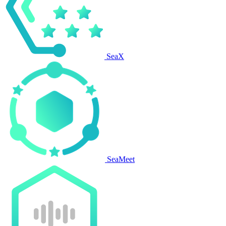
SeaX
SeaMeet