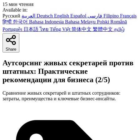
15 мин чтения
Available in:
Русский
العربية
Deutsch
English
Español
فارسی
Filipino
Français
हिन्दी
한국어
Bahasa Indonesia
Bahasa Melayu
Polski
Română
Português
日本語
ไทย
Tiếng Việt
简体中文
繁體中文
தமிழ்
Share
Аутсорсинг живых секретарей против
штатных: Практические
рекомендации для бизнеса (2/5)
Сравнение живых секретарей и штатных сотрудников:
затраты, преимущества и ключевые бизнес-инсайты.