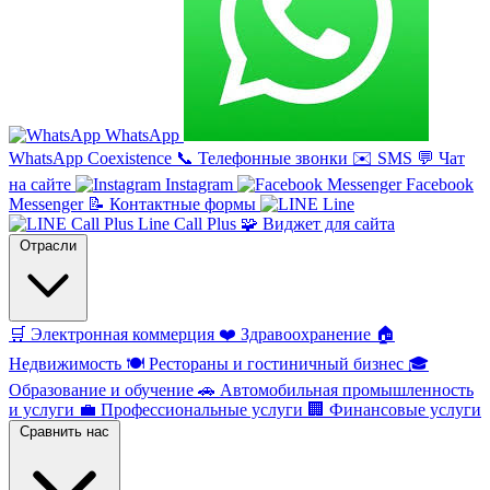
WhatsApp
WhatsApp Coexistence
📞
Телефонные звонки
✉️
SMS
💬
Чат
на сайте
Instagram
Facebook
Messenger
📝
Контактные формы
Line
Line Call Plus
🧩
Виджет для сайта
Отрасли
🛒
Электронная коммерция
❤️
Здравоохранение
🏠
Недвижимость
🍽️
Рестораны и гостиничный бизнес
🎓
Образование и обучение
🚗
Автомобильная промышленность
и услуги
💼
Профессиональные услуги
🏢
Финансовые услуги
Сравнить нас