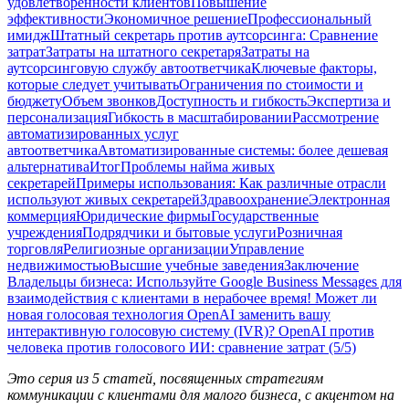
удовлетворенности клиентов
Повышение
эффективности
Экономичное решение
Профессиональный
имидж
Штатный секретарь против аутсорсинга: Сравнение
затрат
Затраты на штатного секретаря
Затраты на
аутсорсинговую службу автоответчика
Ключевые факторы,
которые следует учитывать
Ограничения по стоимости и
бюджету
Объем звонков
Доступность и гибкость
Экспертиза и
персонализация
Гибкость в масштабировании
Рассмотрение
автоматизированных услуг
автоответчика
Автоматизированные системы: более дешевая
альтернатива
Итог
Проблемы найма живых
секретарей
Примеры использования: Как различные отрасли
используют живых секретарей
Здравоохранение
Электронная
коммерция
Юридические фирмы
Государственные
учреждения
Подрядчики и бытовые услуги
Розничная
торговля
Религиозные организации
Управление
недвижимостью
Высшие учебные заведения
Заключение
Владельцы бизнеса: Используйте Google Business Messages для
взаимодействия с клиентами в нерабочее время!
Может ли
новая голосовая технология OpenAI заменить вашу
интерактивную голосовую систему (IVR)?
OpenAI против
человека против голосового ИИ: сравнение затрат (5/5)
Это серия из 5 статей, посвященных стратегиям
коммуникации с клиентами для малого бизнеса, с акцентом на