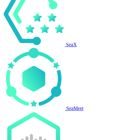
SeaX
SeaMeet