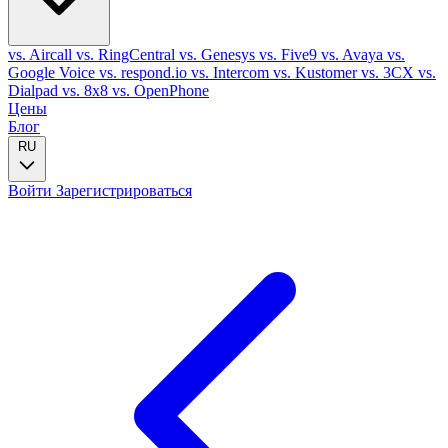
vs. Aircall
vs. RingCentral
vs. Genesys
vs. Five9
vs. Avaya
vs.
Google Voice
vs. respond.io
vs. Intercom
vs. Kustomer
vs. 3CX
vs.
Dialpad
vs. 8x8
vs. OpenPhone
Цены
Блог
RU
Войти
Зарегистрироваться