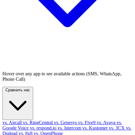
Hover over any app to see available actions (SMS, WhatsApp,
Phone Call)
Сравнить нас
vs. Aircall
vs. RingCentral
vs. Genesys
vs. Five9
vs. Avaya
vs.
Google Voice
vs. respond.io
vs. Intercom
vs. Kustomer
vs. 3CX
vs.
Dialpad
vs. 8x8
vs. OpenPhone