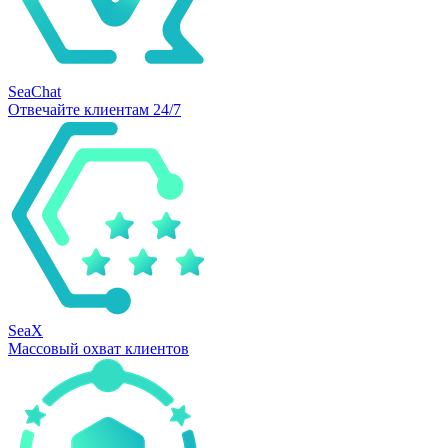
SeaChat
Отвечайте клиентам 24/7
SeaX
Массовый охват клиентов