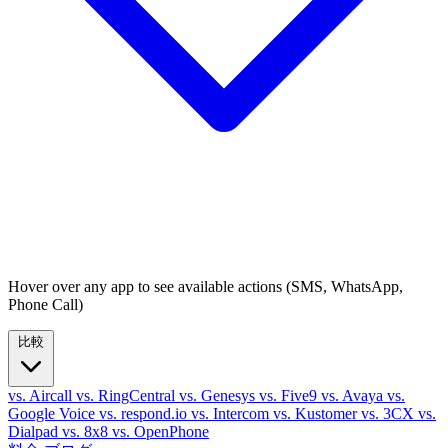
Hover over any app to see available actions (SMS, WhatsApp,
Phone Call)
比較
vs. Aircall
vs. RingCentral
vs. Genesys
vs. Five9
vs. Avaya
vs.
Google Voice
vs. respond.io
vs. Intercom
vs. Kustomer
vs. 3CX
vs.
Dialpad
vs. 8x8
vs. OpenPhone