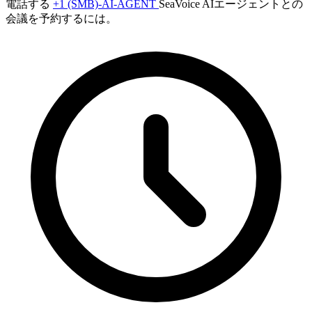
電話する
+1 (SMB)-AI-AGENT
SeaVoice AIエージェントとの
会議を予約するには。