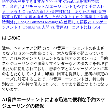
語でのみ利用できますか？
>> 今すぐSeaChatを無料で試し
て、音声およびチャットAIエージェントを今すぐ手に入れ
ましょう！
OpenAIの新しい音声技術は、あなたの自動音声
応答（IVR）を置き換えることができますか？
事業主：営業
時間外にGoogle Business Messagesを使用して顧客とエンゲー
ジメント！
OpenAI vs. 人間 vs. 音声AI：コスト比較 (5/5)
はじめに
近年、ヘルスケア分野では、AI音声エージェントのさまざ
まなプロセスへの統合により、大きな変革が起こっていま
す。これらのインテリジェントな仮想アシスタントは、予約
スケジューリングや服薬リマインダーなどのタスクを処理す
るために使用されており、患者ケアとエンゲージメントに革
命をもたらしています。即座に回答を提供し、患者の特定の
ニーズに対応することで、AI音声エージェントは、特に特
別なニーズを持つ個人にとって、ますます役立つようになっ
ています。
AI音声エージェントによる迅速で便利な予約スケ
ジューリングの確保