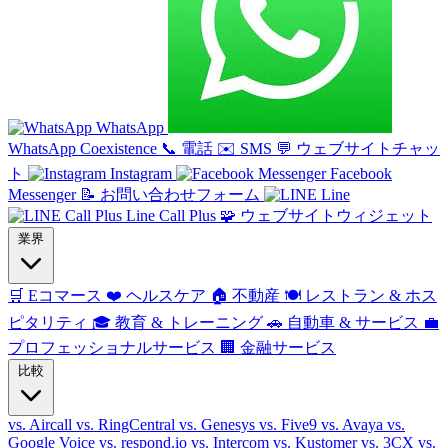
WhatsApp
WhatsApp Coexistence
📞
電話
✉️
SMS
💬
ウェブサイトチャッ
ト
Instagram
Facebook
Messenger
📝
お問い合わせフォーム
Line
Line Call Plus
🧩
ウェブサイトウィジェット
業界
🛒
Eコマース
❤️
ヘルスケア
🏠
不動産
🍽️
レストラン & ホス
ピタリティ
🎓
教育 & トレーニング
🚗
自動車 & サービス
💼
プロフェッショナルサービス
🏢
金融サービス
比較
vs. Aircall
vs. RingCentral
vs. Genesys
vs. Five9
vs. Avaya
vs.
Google Voice
vs. respond.io
vs. Intercom
vs. Kustomer
vs. 3CX
vs.