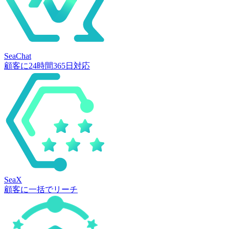
SeaChat
顧客に24時間365日対応
SeaX
顧客に一括でリーチ