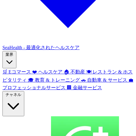
SeaHealth - 最適化されたヘルスケア
業界
🛒
Eコマース
❤️
ヘルスケア
🏠
不動産
🍽️
レストラン & ホス
ピタリティ
🎓
教育 & トレーニング
🚗
自動車 & サービス
💼
プロフェッショナルサービス
🏢
金融サービス
チャネル