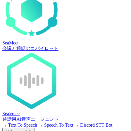
SeaMeet
会議と通話のコパイロット
SeaVoice
通話用AI音声エージェント
→
Text To Speech
→
Speech To Text
→
Discord STT Bot