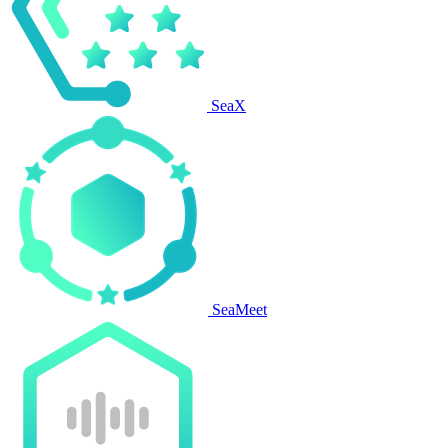
SeaX
SeaMeet