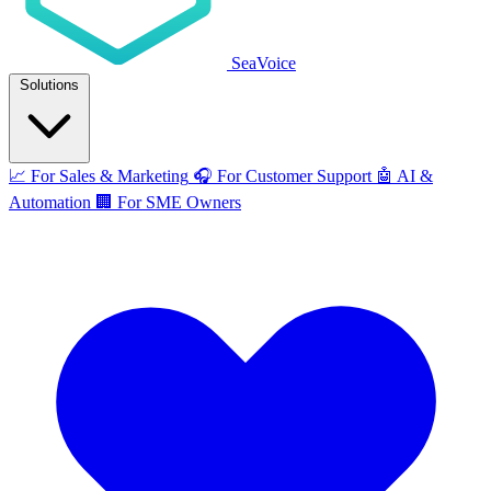
SeaVoice
Solutions
📈
For Sales & Marketing
🎧
For Customer Support
🤖
AI &
Automation
🏢
For SME Owners