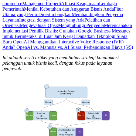
commerce
Manajemen Properti
Afiliasi Keagamaan
Lembaga
Pemerintah
Menilai Kebutuhan dan Anggaran Bisnis Anda
Fitur
Utama yang Perlu Dipertimbangkan
Membandingkan Penyedia
Layanan
Integrasi dengan Sistem yang Ada
Pelatihan dan
Orientasi
Mengevaluasi Opsi:
Menghubungi Penyedia
Merencanakan
Implementasi
Pemilik Bisnis: Gunakan Google Business Messages
untuk Berinteraksi di Luar Jam Kerja!
Dapatkah Teknologi Suara
Baru OpenAI Menggantikan Interactive Voice Response (IVR)
Anda?
OpenAI vs. Manusia vs. AI Suara: Perbandingan Biaya (5/5)
Ini adalah seri 5 artikel yang membahas strategi komunikasi
pelanggan untuk bisnis kecil, dengan fokus pada layanan
penjawab: