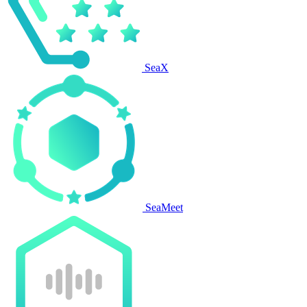
SeaX
SeaMeet