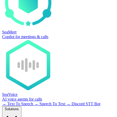
SeaMeet
Copilot for meetings & calls
SeaVoice
AI voice agents for calls
→
Text To Speech
→
Speech To Text
→
Discord STT Bot
Solutions