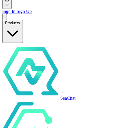
ID
Sign In
Sign Up
Products
SeaChat