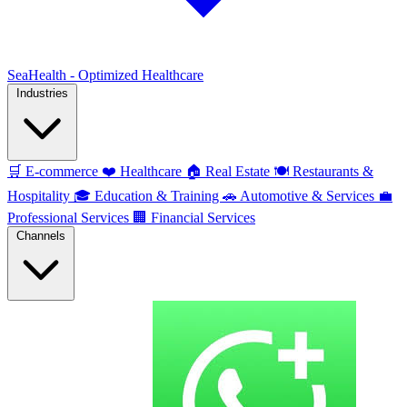
SeaHealth - Optimized Healthcare
Industries
🛒
E-commerce
❤️
Healthcare
🏠
Real Estate
🍽️
Restaurants &
Hospitality
🎓
Education & Training
🚗
Automotive & Services
💼
Professional Services
🏢
Financial Services
Channels