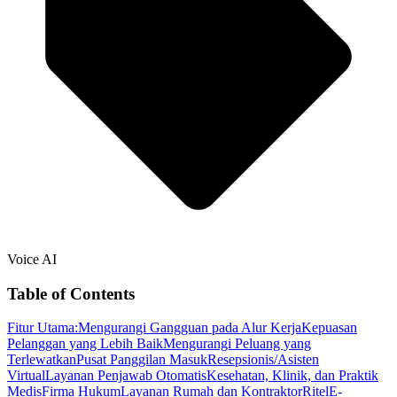
Voice AI
Table of Contents
Fitur Utama:
Mengurangi Gangguan pada Alur Kerja
Kepuasan
Pelanggan yang Lebih Baik
Mengurangi Peluang yang
Terlewatkan
Pusat Panggilan Masuk
Resepsionis/Asisten
Virtual
Layanan Penjawab Otomatis
Kesehatan, Klinik, dan Praktik
Medis
Firma Hukum
Layanan Rumah dan Kontraktor
Ritel
E-