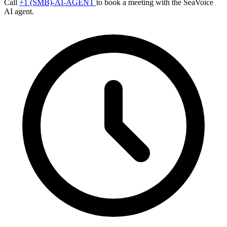
Call
+1 (SMB)-AI-AGENT
to book a meeting with the SeaVoice
AI agent.