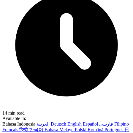
14 min read
Available in:
Bahasa Indonesia
العربية
Deutsch
English
Español
فارسی
Filipino
Français
हिन्दी
한국어
Bahasa Melayu
Polski
Română
Português
日