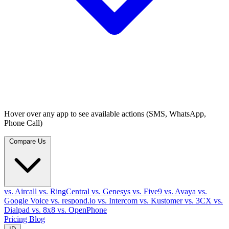
Hover over any app to see available actions (SMS, WhatsApp,
Phone Call)
Compare Us
vs. Aircall
vs. RingCentral
vs. Genesys
vs. Five9
vs. Avaya
vs.
Google Voice
vs. respond.io
vs. Intercom
vs. Kustomer
vs. 3CX
vs.
Dialpad
vs. 8x8
vs. OpenPhone
Pricing
Blog