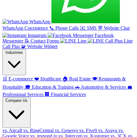
WhatsApp
WhatsApp Coexistence
📞
Phone Calls
✉️
SMS
💬
Website Chat
Instagram
Facebook
Messenger
📝
Contact Forms
Line
Line
Call Plus
🧩
Website Widget
Industries
🛒
E-commerce
❤️
Healthcare
🏠
Real Estate
🍽️
Restaurants &
Hospitality
🎓
Education & Training
🚗
Automotive & Services
💼
Professional Services
🏢
Financial Services
Compare Us
vs. Aircall
vs. RingCentral
vs. Genesys
vs. Five9
vs. Avaya
vs.
Google Voice
vs. respond.io
vs. Intercom
vs. Kustomer
vs. 3CX
vs.