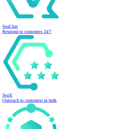
SeaChat
Respond to customers 24/7
SeaX
Outreach to customers in bulk