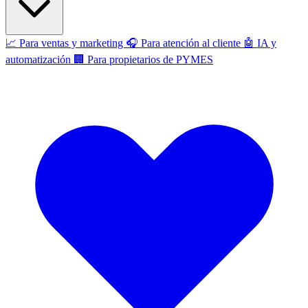
📈
Para ventas y marketing
🎧
Para atención al cliente
🤖
IA y
automatización
🏢
Para propietarios de PYMES