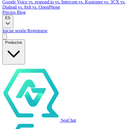
Google Voice
vs. respond.io
vs. Intercom
vs. Kustomer
vs. 3CX
vs.
Dialpad
vs. 8x8
vs. OpenPhone
Precios
Blog
ES
Iniciar sesión
Registrarse
Productos
SeaChat