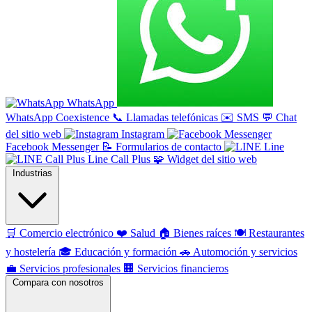
WhatsApp
WhatsApp Coexistence
📞
Llamadas telefónicas
✉️
SMS
💬
Chat
del sitio web
Instagram
Facebook Messenger
📝
Formularios de contacto
Line
Line Call Plus
🧩
Widget del sitio web
Industrias
🛒
Comercio electrónico
❤️
Salud
🏠
Bienes raíces
🍽️
Restaurantes
y hostelería
🎓
Educación y formación
🚗
Automoción y servicios
💼
Servicios profesionales
🏢
Servicios financieros
Compara con nosotros