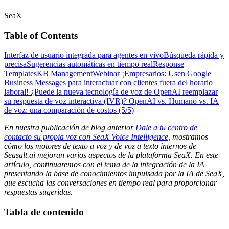
SeaX
Table of Contents
Interfaz de usuario integrada para agentes en vivo
Búsqueda rápida y
precisa
Sugerencias automáticas en tiempo real
Response
Templates
KB Management
Webinar
¡Empresarios: Usen Google
Business Messages para interactuar con clientes fuera del horario
laboral!
¿Puede la nueva tecnología de voz de OpenAI reemplazar
su respuesta de voz interactiva (IVR)?
OpenAI vs. Humano vs. IA
de voz: una comparación de costos (5/5)
En nuestra publicación de blog anterior
Dale a tu centro de
contacto su propia voz con SeaX Voice Intelligence
, mostramos
cómo los motores de texto a voz y de voz a texto internos de
Seasalt.ai mejoran varios aspectos de la plataforma SeaX. En este
artículo, continuaremos con el tema de la integración de la IA
presentando la base de conocimientos impulsada por la IA de SeaX,
que escucha las conversaciones en tiempo real para proporcionar
respuestas sugeridas.
Tabla de contenido