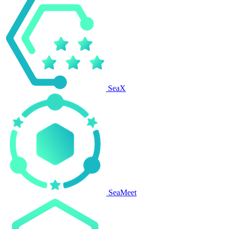
SeaX
SeaMeet