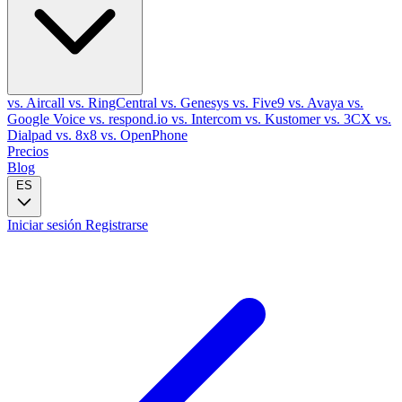
vs. Aircall
vs. RingCentral
vs. Genesys
vs. Five9
vs. Avaya
vs.
Google Voice
vs. respond.io
vs. Intercom
vs. Kustomer
vs. 3CX
vs.
Dialpad
vs. 8x8
vs. OpenPhone
Precios
Blog
ES
Iniciar sesión
Registrarse