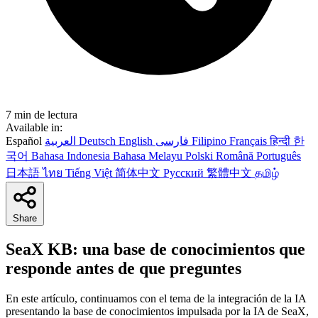
7 min de lectura
Available in:
Español
العربية
Deutsch
English
فارسی
Filipino
Français
हिन्दी
한
국어
Bahasa Indonesia
Bahasa Melayu
Polski
Română
Português
日本語
ไทย
Tiếng Việt
简体中文
Русский
繁體中文
தமிழ்
Share
SeaX KB: una base de conocimientos que
responde antes de que preguntes
En este artículo, continuamos con el tema de la integración de la IA
presentando la base de conocimientos impulsada por la IA de SeaX,