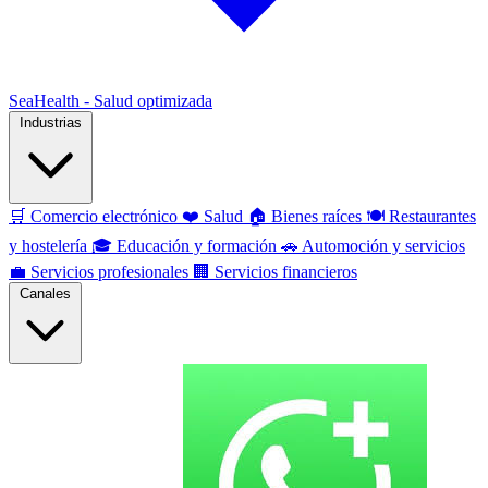
SeaHealth - Salud optimizada
Industrias
🛒
Comercio electrónico
❤️
Salud
🏠
Bienes raíces
🍽️
Restaurantes
y hostelería
🎓
Educación y formación
🚗
Automoción y servicios
💼
Servicios profesionales
🏢
Servicios financieros
Canales