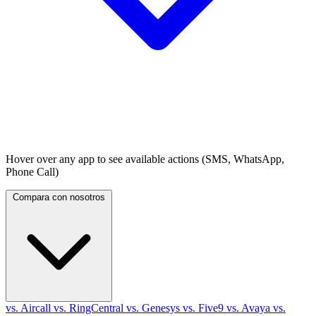
Hover over any app to see available actions (SMS, WhatsApp,
Phone Call)
Compara con nosotros
vs. Aircall
vs. RingCentral
vs. Genesys
vs. Five9
vs. Avaya
vs.