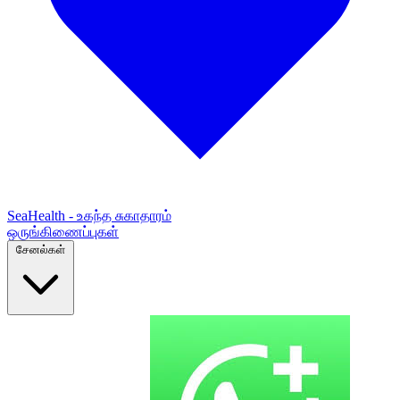
SeaHealth - உகந்த சுகாதாரம்
ஒருங்கிணைப்புகள்
சேனல்கள்