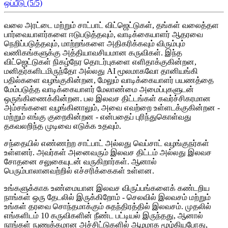
ஒப்பீடு (5/5)
வலை அரட்டை மற்றும் சாட்பாட் விட்ஜெட்டுகள், தங்கள் வலைத்தள
பார்வையாளர்களை ஈடுபடுத்தவும், வாடிக்கையாளர் ஆதரவை
நெறிப்படுத்தவும், மாற்றங்களை அதிகரிக்கவும் விரும்பும்
வணிகங்களுக்கு அத்தியாவசியமான கருவிகள். இந்த
விட்ஜெட்டுகள் நிகழ்நேர தொடர்புகளை எளிதாக்குகின்றன,
மனிதர்களிடமிருந்தோ அல்லது AI மூலமாகவோ தானியங்கி
பதில்களை வழங்குகின்றன, மேலும் வாடிக்கையாளர் பயணத்தை
மேம்படுத்த வாடிக்கையாளர் மேலாண்மை அமைப்புகளுடன்
ஒருங்கிணைக்கின்றன. பல இலவச திட்டங்கள் கவர்ச்சிகரமான
அம்சங்களை வழங்கினாலும், அவை எவற்றை உள்ளடக்குகின்றன -
மற்றும் எங்கு குறைகின்றன - என்பதைப் புரிந்துகொள்வது
தகவலறிந்த முடிவை எடுக்க உதவும்.
சந்தையில் எண்ணற்ற சாட்பாட் அல்லது வெப்சாட் வழங்குநர்கள்
உள்ளனர். அவர்கள் அனைவரும் இலவச திட்டம் அல்லது இலவச
சோதனை சலுகையுடன் வருகிறார்கள். ஆனால்
பெரும்பாலானவற்றில் எச்சரிக்கைகள் உள்ளன.
உங்களுக்காக உண்மையான இலவச விருப்பங்களைக் கண்டறிய
நாங்கள் ஒரு தேடலில் இருக்கிறோம் - செலவில் இலவசம் மற்றும்
உங்கள் தரவை சொந்தமாக்கும் சுதந்திரத்தில் இலவசம். முதலில்
எங்களிடம் 10 கருவிகளின் நீண்ட பட்டியல் இருந்தது, ஆனால்
நாங்கள் நுணுக்கமான அச்சிட்டுகளில் ஆழமாக மூழ்கியபோது,