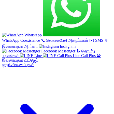
WhatsApp
WhatsApp Coexistence
📞
தொலைபேசி அழைப்புகள்
✉️
SMS
💬
இணையதள அரட்டை
Instagram
Facebook Messenger
📝
தொடர்பு
படிவங்கள்
Line
Line Call Plus
🧩
இணையதள விட்ஜெட்
ஒருங்கிணைப்புகள்