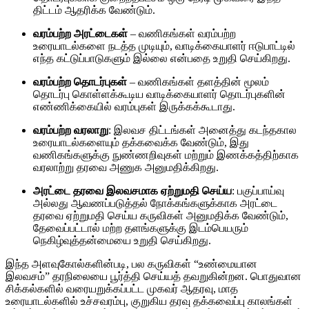
திட்டம் ஆதரிக்க வேண்டும்.
வரம்பற்ற அரட்டைகள்
– வணிகங்கள் வரம்பற்ற
உரையாடல்களை நடத்த முடியும், வாடிக்கையாளர் ஈடுபாட்டில்
எந்த கட்டுப்பாடுகளும் இல்லை என்பதை உறுதி செய்கிறது.
வரம்பற்ற தொடர்புகள்
– வணிகங்கள் தளத்தின் மூலம்
தொடர்பு கொள்ளக்கூடிய வாடிக்கையாளர் தொடர்புகளின்
எண்ணிக்கையில் வரம்புகள் இருக்கக்கூடாது.
வரம்பற்ற வரலாறு
: இலவச திட்டங்கள் அனைத்து கடந்தகால
உரையாடல்களையும் தக்கவைக்க வேண்டும், இது
வணிகங்களுக்கு நுண்ணறிவுகள் மற்றும் இணக்கத்திற்காக
வரலாற்று தரவை அணுக அனுமதிக்கிறது.
அரட்டை தரவை இலவசமாக ஏற்றுமதி செய்ய
: பகுப்பாய்வு
அல்லது ஆவணப்படுத்தல் நோக்கங்களுக்காக அரட்டை
தரவை ஏற்றுமதி செய்ய கருவிகள் அனுமதிக்க வேண்டும்,
தேவைப்பட்டால் மற்ற தளங்களுக்கு இடம்பெயரும்
நெகிழ்வுத்தன்மையை உறுதி செய்கிறது.
இந்த அளவுகோல்களின்படி, பல கருவிகள் “உண்மையான
இலவசம்” தரநிலையை பூர்த்தி செய்யத் தவறுகின்றன. பொதுவான
சிக்கல்களில் வரையறுக்கப்பட்ட முகவர் ஆதரவு, மாத
உரையாடல்களில் உச்சவரம்பு, குறுகிய தரவு தக்கவைப்பு காலங்கள்