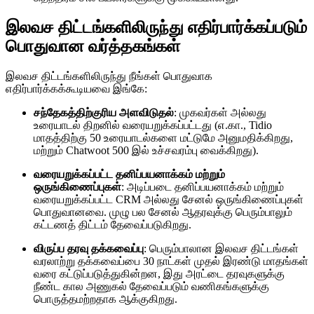
இலவச திட்டங்களிலிருந்து எதிர்பார்க்கப்படும்
பொதுவான வர்த்தகங்கள்
இலவச திட்டங்களிலிருந்து நீங்கள் பொதுவாக
எதிர்பார்க்கக்கூடியவை இங்கே:
சந்தேகத்திற்குரிய அளவிடுதல்
: முகவர்கள் அல்லது
உரையாடல் திறனில் வரையறுக்கப்பட்டது (எ.கா., Tidio
மாதத்திற்கு 50 உரையாடல்களை மட்டுமே அனுமதிக்கிறது,
மற்றும் Chatwoot 500 இல் உச்சவரம்பு வைக்கிறது).
வரையறுக்கப்பட்ட தனிப்பயனாக்கம் மற்றும்
ஒருங்கிணைப்புகள்
: அடிப்படை தனிப்பயனாக்கம் மற்றும்
வரையறுக்கப்பட்ட CRM அல்லது சேனல் ஒருங்கிணைப்புகள்
பொதுவானவை. முழு பல சேனல் ஆதரவுக்கு பெரும்பாலும்
கட்டணத் திட்டம் தேவைப்படுகிறது.
விருப்ப தரவு தக்கவைப்பு
: பெரும்பாலான இலவச திட்டங்கள்
வரலாற்று தக்கவைப்பை 30 நாட்கள் முதல் இரண்டு மாதங்கள்
வரை கட்டுப்படுத்துகின்றன, இது அரட்டை தரவுகளுக்கு
நீண்ட கால அணுகல் தேவைப்படும் வணிகங்களுக்கு
பொருத்தமற்றதாக ஆக்குகிறது.