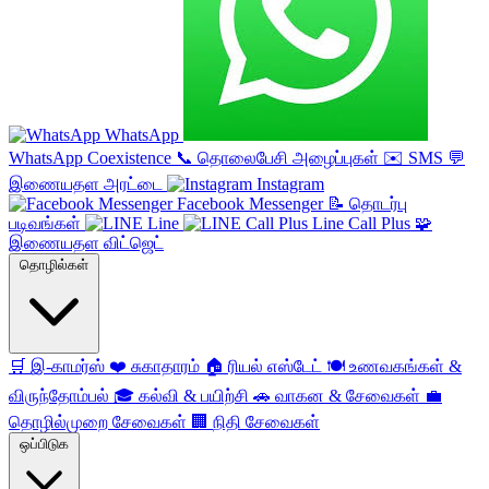
WhatsApp
WhatsApp Coexistence
📞
தொலைபேசி அழைப்புகள்
✉️
SMS
💬
இணையதள அரட்டை
Instagram
Facebook Messenger
📝
தொடர்பு
படிவங்கள்
Line
Line Call Plus
🧩
இணையதள விட்ஜெட்
தொழில்கள்
🛒
இ-காமர்ஸ்
❤️
சுகாதாரம்
🏠
ரியல் எஸ்டேட்
🍽️
உணவகங்கள் &
விருந்தோம்பல்
🎓
கல்வி & பயிற்சி
🚗
வாகன & சேவைகள்
💼
தொழில்முறை சேவைகள்
🏢
நிதி சேவைகள்
ஒப்பிடுக