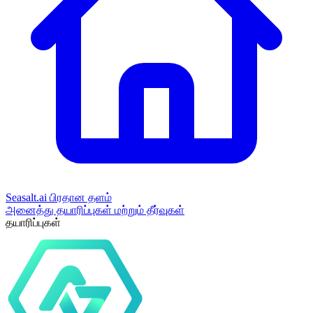
Seasalt.ai பிரதான தளம்
அனைத்து தயாரிப்புகள் மற்றும் தீர்வுகள்
தயாரிப்புகள்