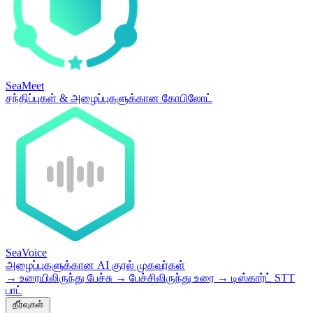
SeaMeet
சந்திப்புகள் & அழைப்புகளுக்கான கோபிலோட்
SeaVoice
அழைப்புகளுக்கான AI குரல் முகவர்கள்
→
உரையிலிருந்து பேச்சு
→
பேச்சிலிருந்து உரை
→
டிஸ்கார்ட் STT
பாட்
தீர்வுகள்