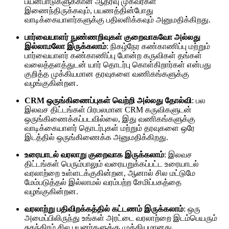
பயன்பாடுகளுக்கான ஆதரவு முகவர்கள்
இணைந்திருக்கவும், பயணத்தின்போது
வாடிக்கையாளர்களுக்கு பதிலளிக்கவும் அனுமதிக்கிறது.
பார்வையாளர் நுண்ணறிவுகள் குறைவாகவோ அல்லது
இல்லாமலோ இருக்கலாம்
: நிகழ்நேர கண்காணிப்பு மற்றும்
பார்வையாளர் கண்காணிப்பு போன்ற கருவிகள் தங்கள்
வலைத்தளத்துடன் யார் தொடர்பு கொள்கிறார்கள் என்பது
குறித்த முக்கியமான தரவுகளை வணிகங்களுக்கு
வழங்குகின்றன.
CRM ஒருங்கிணைப்புகள் வெற்றி அல்லது தோல்வி
: பல
இலவச திட்டங்கள் பிரபலமான CRM கருவிகளுடன்
ஒருங்கிணைக்கப்படவில்லை, இது வணிகங்களுக்கு
வாடிக்கையாளர் தொடர்புகள் மற்றும் தரவுகளை ஒரே
இடத்தில் ஒருங்கிணைக்க அனுமதிக்கிறது.
உரையாடல் வரலாறு குறைவாக இருக்கலாம்
: இலவச
திட்டங்கள் பெரும்பாலும் வரையறுக்கப்பட்ட உரையாடல்
வரலாற்றை உள்ளடக்குகின்றன, ஆனால் சில மட்டுமே
மேம்படுத்தல் இல்லாமல் வரம்பற்ற சேமிப்பகத்தை
வழங்குகின்றன.
வரலாற்று பதிவிறக்கத்தில் கட்டணம் இருக்கலாம்
: ஒரு
அமைப்பிலிருந்து உங்கள் அரட்டை வரலாற்றை இடம்பெயரும்
சுதந்திரம் சில பயனர்களுக்கு முக்கியமானது.