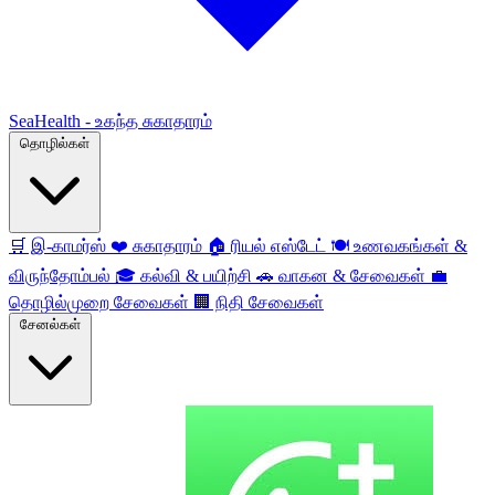
SeaHealth - உகந்த சுகாதாரம்
தொழில்கள்
🛒
இ-காமர்ஸ்
❤️
சுகாதாரம்
🏠
ரியல் எஸ்டேட்
🍽️
உணவகங்கள் &
விருந்தோம்பல்
🎓
கல்வி & பயிற்சி
🚗
வாகன & சேவைகள்
💼
தொழில்முறை சேவைகள்
🏢
நிதி சேவைகள்
சேனல்கள்