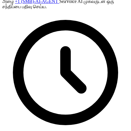
அழை
+1 (SMB)-AI-AGENT
SeaVoice AI முகவருடன் ஒரு
சந்திப்பை பதிவு செய்ய.