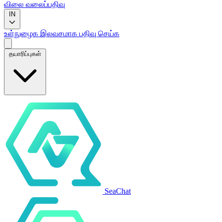
விலை
வலைப்பதிவு
IN
உள்நுழைக
இலவசமாக பதிவு செய்க
தயாரிப்புகள்
SeaChat