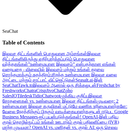
SeaChat
Table of Contents
இலவச திட்டங்களின் பொதுவான அம்சங்கள்
இலவச
திட்டங்களிலிருந்து எதிர்பார்க்கப்படும் பொதுவான
வர்த்தகங்கள்
”உண்மையான இலவசம்” என்பதற்கான எங்கள்
வரையறை - விலையில் இலவசம் மற்றும் உங்கள் தரவை
சொந்தமாக்கும் சுதந்திரம்:
சிறந்த உண்மையான இலவச வலை
அரட்டை மற்றும் சாட்பாட் விட்ஜெட்டுகள்
Seasalt.ai-இன்
SeaChat
Tawk.to
இலவசம் ஆனால் ஒரு சிக்கலுடன்
Freshchat by
Freshworks
Chatra
Crisp
JivoChat
Zoho
SalesIQ
Tiledesk
Tidio
Chatwoot
முக்கிய குறிப்பு
இலவச
சோதனைகள் vs. உண்மையான இலவச திட்டங்கள்
முடிவுரை: 2
உண்மையான இலவச கருவிகள் மட்டுமே
வணிக உரிமையாளர்களே:
வேலை நேரத்திற்குப் பிறகும் வாடிக்கையாளர்களுடன் ஈடுபட Google
Business Messages-ஐப் பயன்படுத்துங்கள்!
OpenAI-இன் புதிய
குரல் தொழில்நுட்பம் உங்கள் ஊடாடும் குரல் பதிலளிப்பை (IVR)
மாற்ற முடியுமா?
OpenAI vs. மனிதன் vs. குரல் AI: ஒரு செலவு