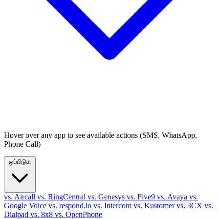
Hover over any app to see available actions (SMS, WhatsApp,
Phone Call)
ஒப்பிடுக
vs. Aircall
vs. RingCentral
vs. Genesys
vs. Five9
vs. Avaya
vs.
Google Voice
vs. respond.io
vs. Intercom
vs. Kustomer
vs. 3CX
vs.
Dialpad
vs. 8x8
vs. OpenPhone