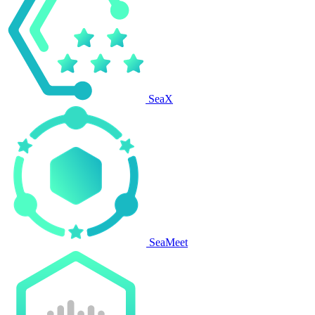
SeaX
SeaMeet