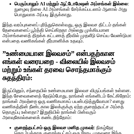
பெரும்பாலும் AI மற்றும் ஆட்டோமேஷன் அம்சங்கள் இல்லை
:
நுழைவு நிலை AI அம்சங்கள் சேர்க்கப்படலாம் ஆனால் அது
பொதுவாக அப்படி இருக்காது.
இந்த வரம்புகளைப் புரிந்துகொள்வது, ஒரு இலவச திட்டம் தங்கள்
தேவைகளைப் பூர்த்தி செய்கிறதா அல்லது முக்கியமான
அம்சங்களைத் திறக்க கட்டணத் தீர்வில் முதலீடு செய்ய வேண்டுமா
என்பதை வணிகங்கள் தீர்மானிக்க உதவும்.
”உண்மையான இலவசம்” என்பதற்கான
எங்கள் வரையறை - விலையில் இலவசம்
மற்றும் உங்கள் தரவை சொந்தமாக்கும்
சுதந்திரம்:
இருப்பினும், சந்தையில் உண்மையான இலவச விருப்பங்கள் உள்ளன.
இந்த சேவைகளைத் தேடும்போது, நாங்கள் எங்களிடம் கேட்கிறோம்:
நாங்கள் அவற்றை ஒரு வணிகமாகப் பயன்படுத்துவோமா? எனது
வணிகத்தின் நீண்டகால இலக்குக்கு ஏற்ற குறைந்தபட்ச அம்சத்
தொகுப்பு உள்ளதா? இறுதியில் நாங்கள் பின்வரும்
அளவுகோல்களைக் கண்டறிந்தோம்:
குறைந்தபட்சம் ஒரு இலவச மனித முகவர்
: நிகழ்நேர
தொடர்புக்காக குறைந்தபட்சம் ஒரு நேரடி முகவரை இந்த