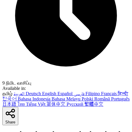
9 நிமிட வாசிப்பு
Available in:
தமிழ்
العربية
Deutsch
English
Español
فارسی
Filipino
Français
हिन्दी
한국어
Bahasa Indonesia
Bahasa Melayu
Polski
Română
Português
日本語
ไทย
Tiếng Việt
简体中文
Русский
繁體中文
Share