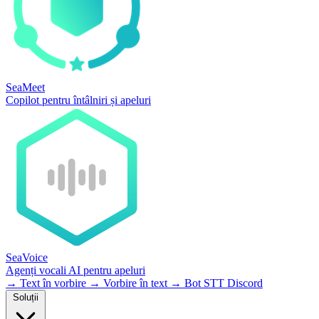
SeaMeet
Copilot pentru întâlniri și apeluri
SeaVoice
Agenți vocali AI pentru apeluri
→
Text în vorbire
→
Vorbire în text
→
Bot STT Discord
Soluții