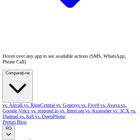
Hover over any app to see available actions (SMS, WhatsApp,
Phone Call)
Comparați-ne
vs. Aircall
vs. RingCentral
vs. Genesys
vs. Five9
vs. Avaya
vs.
Google Voice
vs. respond.io
vs. Intercom
vs. Kustomer
vs. 3CX
vs.
Dialpad
vs. 8x8
vs. OpenPhone
Prețuri
Blog
RO