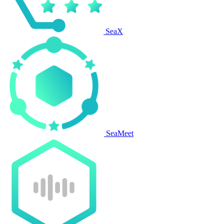
SeaX
SeaMeet