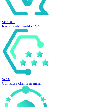
SeaChat
Răspundeți clienților 24/7
SeaX
Contactați clienții în masă