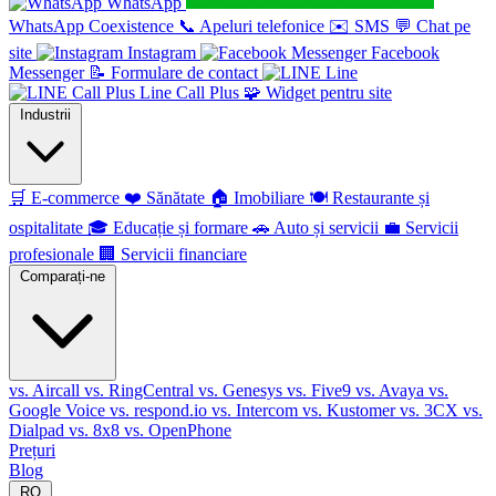
WhatsApp
WhatsApp Coexistence
📞
Apeluri telefonice
✉️
SMS
💬
Chat pe
site
Instagram
Facebook
Messenger
📝
Formulare de contact
Line
Line Call Plus
🧩
Widget pentru site
Industrii
🛒
E-commerce
❤️
Sănătate
🏠
Imobiliare
🍽️
Restaurante și
ospitalitate
🎓
Educație și formare
🚗
Auto și servicii
💼
Servicii
profesionale
🏢
Servicii financiare
Comparați-ne
vs. Aircall
vs. RingCentral
vs. Genesys
vs. Five9
vs. Avaya
vs.
Google Voice
vs. respond.io
vs. Intercom
vs. Kustomer
vs. 3CX
vs.
Dialpad
vs. 8x8
vs. OpenPhone
Prețuri
Blog
RO