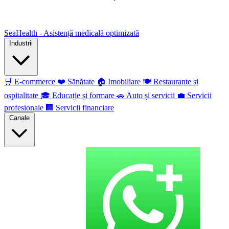
SeaHealth - Asistență medicală optimizată
Industrii
🛒
E-commerce
❤️
Sănătate
🏠
Imobiliare
🍽️
Restaurante și
ospitalitate
🎓
Educație și formare
🚗
Auto și servicii
💼
Servicii
profesionale
🏢
Servicii financiare
Canale