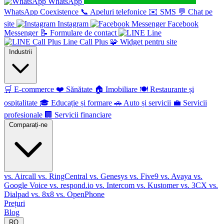
WhatsApp
WhatsApp Coexistence
📞
Apeluri telefonice
✉️
SMS
💬
Chat pe
site
Instagram
Facebook
Messenger
📝
Formulare de contact
Line
Line Call Plus
🧩
Widget pentru site
Industrii
🛒
E-commerce
❤️
Sănătate
🏠
Imobiliare
🍽️
Restaurante și
ospitalitate
🎓
Educație și formare
🚗
Auto și servicii
💼
Servicii
profesionale
🏢
Servicii financiare
Comparați-ne
vs. Aircall
vs. RingCentral
vs. Genesys
vs. Five9
vs. Avaya
vs.
Google Voice
vs. respond.io
vs. Intercom
vs. Kustomer
vs. 3CX
vs.
Dialpad
vs. 8x8
vs. OpenPhone
Prețuri
Blog
RO