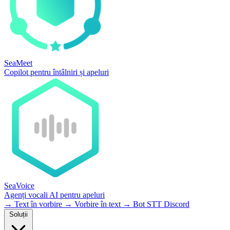
SeaMeet
Copilot pentru întâlniri și apeluri
SeaVoice
Agenți vocali AI pentru apeluri
→
Text în vorbire
→
Vorbire în text
→
Bot STT Discord
Soluții