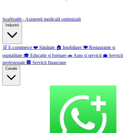
SeaHealth - Asistență medicală optimizată
Industrii
🛒
E-commerce
❤️
Sănătate
🏠
Imobiliare
🍽️
Restaurante și
ospitalitate
🎓
Educație și formare
🚗
Auto și servicii
💼
Servicii
profesionale
🏢
Servicii financiare
Canale