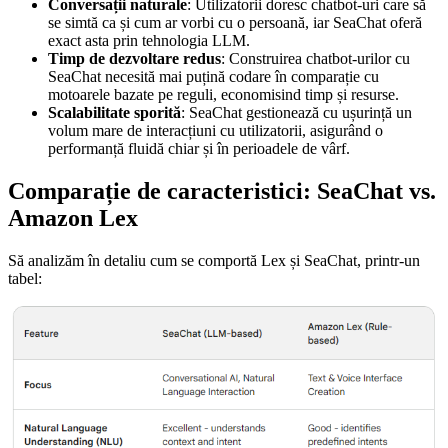
Conversații naturale
: Utilizatorii doresc chatbot-uri care să
se simtă ca și cum ar vorbi cu o persoană, iar SeaChat oferă
exact asta prin tehnologia LLM.
Timp de dezvoltare redus
: Construirea chatbot-urilor cu
SeaChat necesită mai puțină codare în comparație cu
motoarele bazate pe reguli, economisind timp și resurse.
Scalabilitate sporită
: SeaChat gestionează cu ușurință un
volum mare de interacțiuni cu utilizatorii, asigurând o
performanță fluidă chiar și în perioadele de vârf.
Comparație de caracteristici: SeaChat vs.
Amazon Lex
Să analizăm în detaliu cum se comportă Lex și SeaChat, printr-un
tabel: