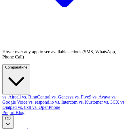
Hover over any app to see available actions (SMS, WhatsApp,
Phone Call)
Comparați-ne
vs. Aircall
vs. RingCentral
vs. Genesys
vs. Five9
vs. Avaya
vs.
Google Voice
vs. respond.io
vs. Intercom
vs. Kustomer
vs. 3CX
vs.
Dialpad
vs. 8x8
vs. OpenPhone
Prețuri
Blog
RO