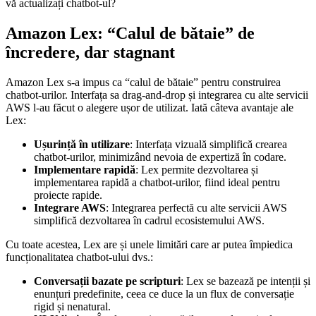
vă actualizați chatbot-ul?
Amazon Lex: “Calul de bătaie” de
încredere, dar stagnant
Amazon Lex s-a impus ca “calul de bătaie” pentru construirea
chatbot-urilor. Interfața sa drag-and-drop și integrarea cu alte servicii
AWS l-au făcut o alegere ușor de utilizat. Iată câteva avantaje ale
Lex:
Ușurință în utilizare
: Interfața vizuală simplifică crearea
chatbot-urilor, minimizând nevoia de expertiză în codare.
Implementare rapidă
: Lex permite dezvoltarea și
implementarea rapidă a chatbot-urilor, fiind ideal pentru
proiecte rapide.
Integrare AWS
: Integrarea perfectă cu alte servicii AWS
simplifică dezvoltarea în cadrul ecosistemului AWS.
Cu toate acestea, Lex are și unele limitări care ar putea împiedica
funcționalitatea chatbot-ului dvs.:
Conversații bazate pe scripturi
: Lex se bazează pe intenții și
enunțuri predefinite, ceea ce duce la un flux de conversație
rigid și nenatural.