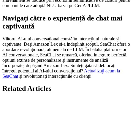
antrenament se traduce prin economii semnificative de costuri pentru
companiile care adoptă NLU bazat pe GenAI/LLM.
Navigați către o experiență de chat mai
captivantă
Viitorul AI-ului conversațional constă în interacțiuni naturale și
captivante. Deși Amazon Lex și-a îndeplinit scopul, SeaChat oferă o
abordare revoluționară, alimentată de LLM. În bătălia platformelor
AI conversaționale, SeaChat se remarcă, oferind integrare perfectă,
opțiuni extinse de personalizare și instrumente de analiză
încorporate, depășind Amazon Lex. Sunteți gata să deblocați
întregul potențial al AI-ului conversațional?
Actualizați acum la
SeaChat
și revoluționați interacțiunile cu clienții.
Related Articles