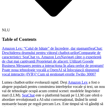
NLU
Table of Contents
Amazon Lex: “Calul de bătaie” de încredere, dar stagnant
SeaChat:
Deschiderea drumului pentru viitorul chatbot-urilor
Comparație de
caracteristici: SeaChat vs. Amazon Lex
Navigați către o experiență
de chat mai captivantă
Proprietari de afaceri: Utilizați Google
Business Messages pentru a interacționa în afara orelor de program!
Poate noua tehnologie vocală a OpenAI să înlocuiască răspunsul
vocal interactiv (IVR)?
Cum să gestionați erorile Twilio 30007
Lumea chatbot-urilor evoluează rapid. Deși
Amazon Lex
a fost o
alegere populară pentru construirea interfețelor vocale și text, un nou
val de tehnologie ocupă acum centrul scenei: modelele lingvistice
mari (LLM).
SeaChat
este o platformă bazată pe LLM care oferă o
abordare revoluționară a AI-ului conversațional, lăsând în urmă
motoarele bazate pe reguli precum Lex. Este timpul să vă gândiți să