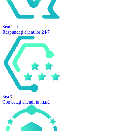
SeaChat
Răspundeți clienților 24/7
SeaX
Contactați clienții în masă