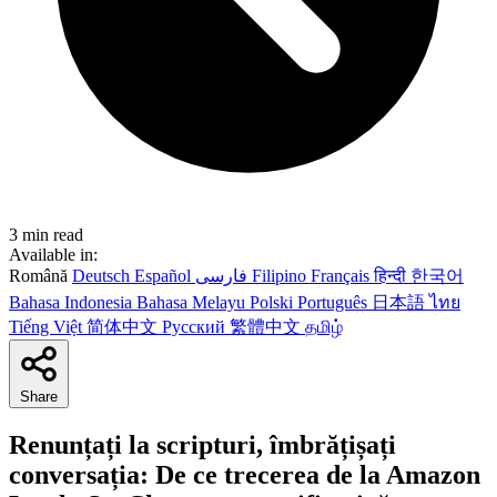
3 min read
Available in:
Română
Deutsch
Español
فارسی
Filipino
Français
हिन्दी
한국어
Bahasa Indonesia
Bahasa Melayu
Polski
Português
日本語
ไทย
Tiếng Việt
简体中文
Русский
繁體中文
தமிழ்
Share
Renunțați la scripturi, îmbrățișați
conversația: De ce trecerea de la Amazon