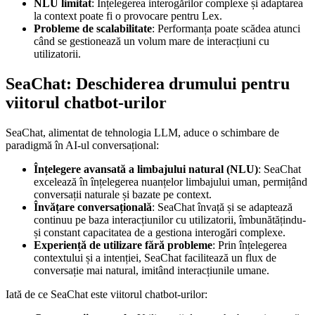
NLU limitat
: Înțelegerea interogărilor complexe și adaptarea
la context poate fi o provocare pentru Lex.
Probleme de scalabilitate
: Performanța poate scădea atunci
când se gestionează un volum mare de interacțiuni cu
utilizatorii.
SeaChat: Deschiderea drumului pentru
viitorul chatbot-urilor
SeaChat, alimentat de tehnologia LLM, aduce o schimbare de
paradigmă în AI-ul conversațional:
Înțelegere avansată a limbajului natural (NLU)
: SeaChat
excelează în înțelegerea nuanțelor limbajului uman, permițând
conversații naturale și bazate pe context.
Învățare conversațională
: SeaChat învață și se adaptează
continuu pe baza interacțiunilor cu utilizatorii, îmbunătățindu-
și constant capacitatea de a gestiona interogări complexe.
Experiență de utilizare fără probleme
: Prin înțelegerea
contextului și a intenției, SeaChat facilitează un flux de
conversație mai natural, imitând interacțiunile umane.
Iată de ce SeaChat este viitorul chatbot-urilor: