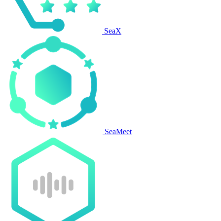
SeaX
SeaMeet