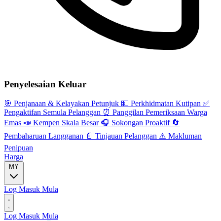
Penyelesaian Keluar
🎯
Penjanaan & Kelayakan Petunjuk
💵
Perkhidmatan Kutipan
✅
Pengaktifan Semula Pelanggan
⏰
Panggilan Pemeriksaan Warga
Emas
📣
Kempen Skala Besar
🎧
Sokongan Proaktif
🔄
Pembaharuan Langganan
📄
Tinjauan Pelanggan
⚠️
Makluman
Penipuan
Harga
MY
Log Masuk
Mula
Log Masuk
Mula