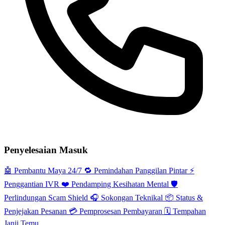
Penyelesaian Masuk
🤖
Pembantu Maya 24/7
🔁
Pemindahan Panggilan Pintar
⚡️
Penggantian IVR
❤️
Pendamping Kesihatan Mental
🛡️
Perlindungan Scam Shield
🎧
Sokongan Teknikal
📦
Status &
Penjejakan Pesanan
💳
Pemprosesan Pembayaran
🗓️
Tempahan
Janji Temu