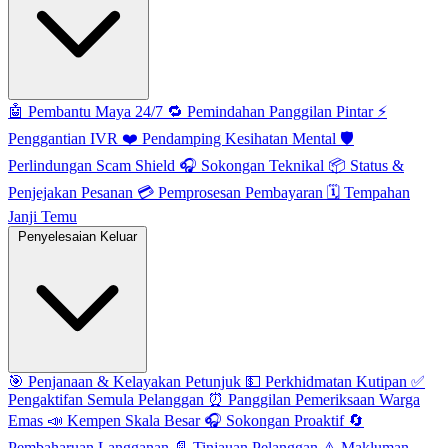
🤖
Pembantu Maya 24/7
🔁
Pemindahan Panggilan Pintar
⚡️
Penggantian IVR
❤️
Pendamping Kesihatan Mental
🛡️
Perlindungan Scam Shield
🎧
Sokongan Teknikal
📦
Status &
Penjejakan Pesanan
💳
Pemprosesan Pembayaran
🗓️
Tempahan
Janji Temu
Penyelesaian Keluar
🎯
Penjanaan & Kelayakan Petunjuk
💵
Perkhidmatan Kutipan
✅
Pengaktifan Semula Pelanggan
⏰
Panggilan Pemeriksaan Warga
Emas
📣
Kempen Skala Besar
🎧
Sokongan Proaktif
🔄
Pembaharuan Langganan
📄
Tinjauan Pelanggan
⚠️
Makluman