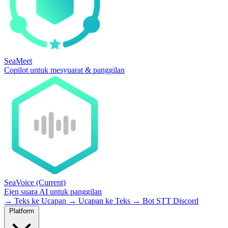
SeaMeet
Copilot untuk mesyuarat & panggilan
SeaVoice
(Current)
Ejen suara AI untuk panggilan
→
Teks ke Ucapan
→
Ucapan ke Teks
→
Bot STT Discord
Platform