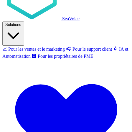
SeaVoice
Solutions
📈
Pour les ventes et le marketing
🎧
Pour le support client
🤖
IA et
Automatisation
🏢
Pour les propriétaires de PME