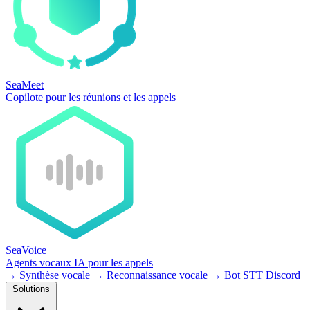
SeaMeet
Copilote pour les réunions et les appels
SeaVoice
Agents vocaux IA pour les appels
→
Synthèse vocale
→
Reconnaissance vocale
→
Bot STT Discord
Solutions