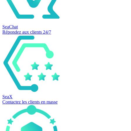
SeaChat
Répondez aux clients 24/7
SeaX
Contactez les clients en masse