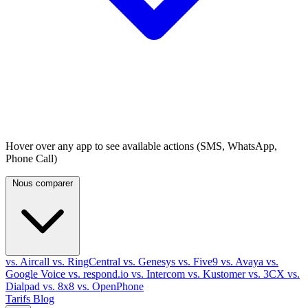
Hover over any app to see available actions (SMS, WhatsApp,
Phone Call)
Nous comparer
vs. Aircall
vs. RingCentral
vs. Genesys
vs. Five9
vs. Avaya
vs.
Google Voice
vs. respond.io
vs. Intercom
vs. Kustomer
vs. 3CX
vs.
Dialpad
vs. 8x8
vs. OpenPhone
Tarifs
Blog