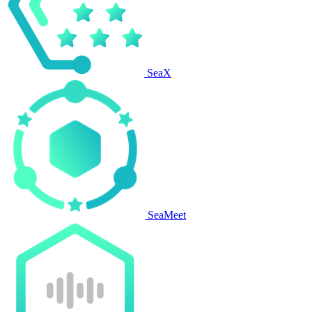
SeaX
SeaMeet