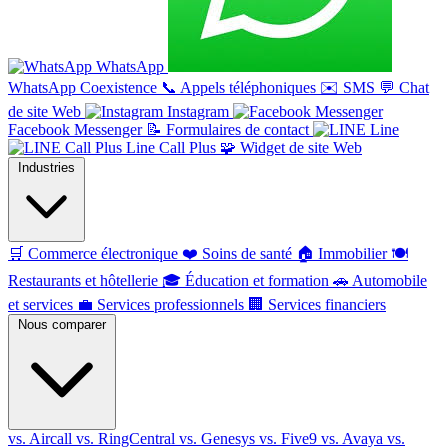
WhatsApp
WhatsApp Coexistence
📞
Appels téléphoniques
✉️
SMS
💬
Chat
de site Web
Instagram
Facebook Messenger
📝
Formulaires de contact
Line
Line Call Plus
🧩
Widget de site Web
Industries
🛒
Commerce électronique
❤️
Soins de santé
🏠
Immobilier
🍽️
Restaurants et hôtellerie
🎓
Éducation et formation
🚗
Automobile
et services
💼
Services professionnels
🏢
Services financiers
Nous comparer
vs. Aircall
vs. RingCentral
vs. Genesys
vs. Five9
vs. Avaya
vs.