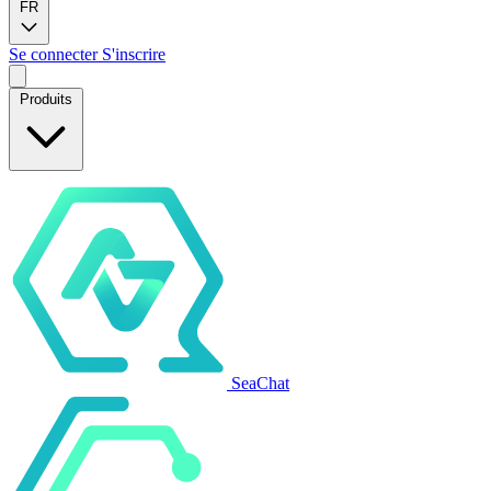
FR
Se connecter
S'inscrire
Produits
SeaChat