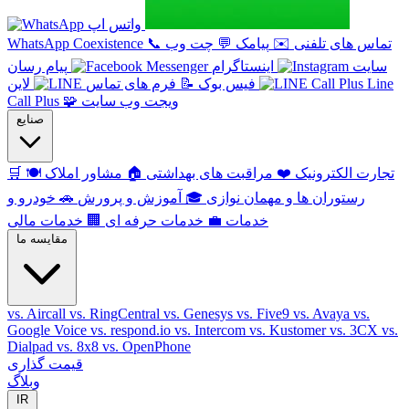
واتس اپ
تماس های تلفنی
✉️
پیامک
💬
چت وب
📞
WhatsApp Coexistence
سایت
اینستاگرام
پیام رسان
Line
فیس بوک
📝
فرم های تماس
لاین
ویجت وب سایت
🧩
Call Plus
صنایع
تجارت الکترونیک
❤️
مراقبت های بهداشتی
🏠
مشاور املاک
🍽️
🛒
رستوران ها و مهمان نوازی
🎓
آموزش و پرورش
🚗
خودرو و
خدمات
💼
خدمات حرفه ای
🏢
خدمات مالی
مقایسه ما
vs. Aircall
vs. RingCentral
vs. Genesys
vs. Five9
vs. Avaya
vs.
Google Voice
vs. respond.io
vs. Intercom
vs. Kustomer
vs. 3CX
vs.
Dialpad
vs. 8x8
vs. OpenPhone
قیمت گذاری
وبلاگ
IR