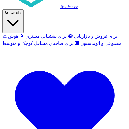
SeaVoice
راه حل ها
برای فروش و بازاریابی
🎧
برای پشتیبانی مشتری
🤖
هوش
📈
مصنوعی و اتوماسیون
🏢
برای صاحبان مشاغل کوچک و متوسط