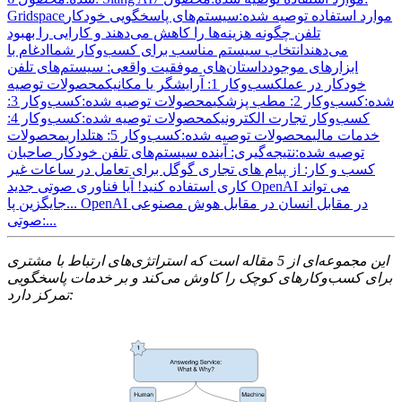
موارد استفاده توصیه شده:
سیستم‌های پاسخگویی خودکار
Gridspace
تلفن چگونه هزینه‌ها را کاهش می‌دهند و کارایی را بهبود
می‌دهند
انتخاب سیستم مناسب برای کسب‌وکار شما
ادغام با
ابزارهای موجود
داستان‌های موفقیت واقعی: سیستم‌های تلفن
خودکار در عمل
کسب‌وکار 1: آرایشگر یا مکانیک
محصولات توصیه
شده:
کسب‌وکار 2: مطب پزشکی
محصولات توصیه شده:
کسب‌وکار 3:
کسب‌وکار تجارت الکترونیک
محصولات توصیه شده:
کسب‌وکار 4:
خدمات مالی
محصولات توصیه شده:
کسب‌وکار 5: هتلداری
محصولات
توصیه شده:
نتیجه‌گیری: آینده سیستم‌های تلفن خودکار
صاحبان
کسب و کار: از پیام های تجاری گوگل برای تعامل در ساعات غیر
کاری استفاده کنید!
آیا فناوری صوتی جدید OpenAI می تواند
OpenAI در مقابل انسان در مقابل هوش مصنوعی
جایگزین پا...
صوتی:...
این مجموعه‌ای از 5 مقاله است که استراتژی‌های ارتباط با مشتری
برای کسب‌وکارهای کوچک را کاوش می‌کند و بر خدمات پاسخگویی
تمرکز دارد: