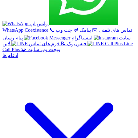
واتس اپ
تماس های تلفنی
✉️
پیامک
💬
چت وب
📞
WhatsApp Coexistence
سایت
اینستاگرام
پیام رسان
Line
لاین
فیس بوک
📝
فرم های تماس
ویجت وب سایت
🧩
Call Plus
ادغام ها