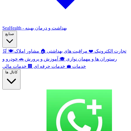
SeaHealth - بهداشت و درمان بهینه
صنایع
تجارت الکترونیک
❤️
مراقبت های بهداشتی
🏠
مشاور املاک
🍽️
🛒
رستوران ها و مهمان نوازی
🎓
آموزش و پرورش
🚗
خودرو و
خدمات
💼
خدمات حرفه ای
🏢
خدمات مالی
کانال ها