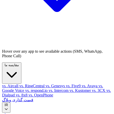
Hover over any app to see available actions (SMS, WhatsApp,
Phone Call)
مقایسه ما
vs. Aircall
vs. RingCentral
vs. Genesys
vs. Five9
vs. Avaya
vs.
Google Voice
vs. respond.io
vs. Intercom
vs. Kustomer
vs. 3CX
vs.
Dialpad
vs. 8x8
vs. OpenPhone
قیمت گذاری
وبلاگ
IR