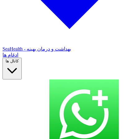
SeaHealth - بهداشت و درمان بهینه
ادغام ها
کانال ها