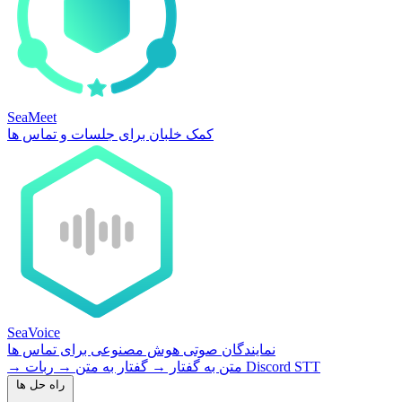
SeaMeet
کمک خلبان برای جلسات و تماس ها
SeaVoice
نمایندگان صوتی هوش مصنوعی برای تماس ها
ربات Discord STT
متن به گفتار
→
گفتار به متن
→
→
راه حل ها