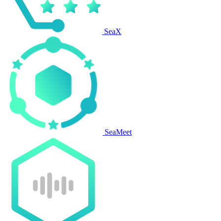
SeaX
SeaMeet