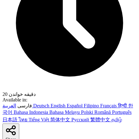
20 دقیقه خواندن
Available in:
한
हिन्दी
Français
Filipino
Español
English
Deutsch
العربية
فارسی
국어
Bahasa Indonesia
Bahasa Melayu
Polski
Română
Português
日本語
ไทย
Tiếng Việt
简体中文
Русский
繁體中文
தமிழ்