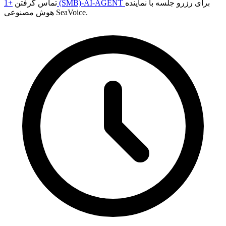
برای رزرو جلسه با نماینده
+1 (SMB)-AI-AGENT
تماس گرفتن
هوش مصنوعی SeaVoice.