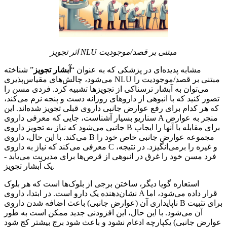
اثر تجویز NLU مبتنی بر قصد/موجودیت
مشابه پدیده‌ای در پزشکی که به عنوان “
آبشار تجویز
” شناخته
می‌شود، چالش‌های مقیاس‌پذیری NLU مبتنی بر قصد/موجودیت را
می‌توان به آبشار ترسناکی از تجویزها تشبیه کرد. فردی مسن را
تصور کنید که با انبوهی از داروهای روزانه دست و پنجه نرم می‌کند،
که هر کدام برای رفع عوارض جانبی داروی قبلی تجویز شده‌اند. این
سناریو بسیار آشناست، جایی که معرفی داروی A منجر به عوارض
جانبی می‌شود که نیاز به تجویز داروی B برای مقابله با آنها را ایجاب
می‌کند. با این حال، داروی B مجموعه عوارض جانبی خاص خود را
معرفی می‌کند که نیاز به داروی C و غیره را برمی‌انگیزد. در نتیجه،
فرد مسن خود را غرق در انبوهی از قرص‌ها برای مدیریت می‌یابد -
یک آبشار تجویز.
استعاره گویا دیگر، ساختن برجی از بلوک‌ها است که هر بلوک
نشان‌دهنده یک دارو است. در ابتدا، داروی A قرار داده می‌شود، اما
ناپایداری آن (عوارض جانبی) باعث اضافه شدن داروی B برای تثبیت
آن می‌شود. با این حال، این افزودنی جدید ممکن است به طور
یکپارچه ادغام نشود و باعث شود برج بیشتر کج شود (عوارض جانبی