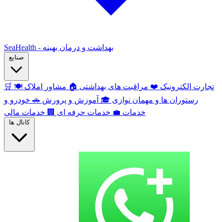
SeaHealth - بهداشت و درمان بهینه
صنایع
تجارت الکترونیک
❤️
مراقبت های بهداشتی
🏠
مشاور املاک
🍽️
🛒
رستوران ها و مهمان نوازی
🎓
آموزش و پرورش
🚗
خودرو و
خدمات
💼
خدمات حرفه ای
🏢
خدمات مالی
کانال ها