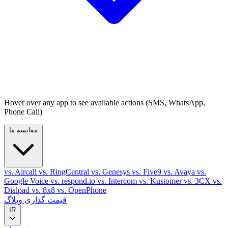
Hover over any app to see available actions (SMS, WhatsApp,
Phone Call)
مقایسه ما
vs. Aircall
vs. RingCentral
vs. Genesys
vs. Five9
vs. Avaya
vs.
Google Voice
vs. respond.io
vs. Intercom
vs. Kustomer
vs. 3CX
vs.
Dialpad
vs. 8x8
vs. OpenPhone
قیمت گذاری
وبلاگ
IR