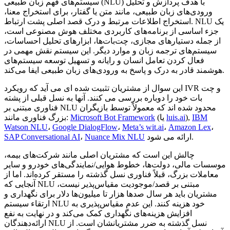
سیستم‌های فهم زبان طبیعی (NLU) با هدف پردازش و تحلیل
ورودی‌های زبان طبیعی، مانند متن یا گفتار، برای استخراج معنا،
استخراج اطلاعات مرتبط و درک قصد اصلی پشت ارتباط. NLU یک
جزء اساسی از برنامه‌های کاربردی مختلف هوش مصنوعی است،
از جمله دستیارهای مجازی، چت‌بات‌ها، ابزارهای تحلیل احساسات،
سیستم‌های ترجمه زبان و موارد دیگر. این سیستم نقش مهمی در
فعال کردن تعامل انسان و رایانه و تسهیل توسعه سیستم‌های
هوشمند قادر به درک و پاسخ به ورودی‌های زبان طبیعی ایفا می‌کند.
این سوال از مشتریان تثبیت شده ای می آید که رویکرد IVR و چت
بات خود را دوباره بررسی می کنند. آنها به نسل قبلی از پشته
فناوری مبتنی بر NLU محدود شده اند که معمولاً توسط بازیگران
IBM
),
luis.ai
(یا
Microsoft Bot Framework
بزرگ فناوری مانند:
Watson NLU
،
Google DialogFlow
،
Meta’s wit.ai
،
Amazon Lex
،
ارائه می شود.
Nuance Mix NLU
،
SAP Conversational AI
چالش این است که مشتریان اصلی مانند شرکت‌های بیمه،
موسسات مالی، دولت‌ها، خطوط هوایی/نمایندگی‌های خودرو و سایر
معاملات بزرگ، قبلاً فناوری نسل گذشته را مستقر کرده‌اند. اما از
آنجایی که NLU مبتنی بر قصد/موجودیت مقیاس‌پذیر نیست،
مشتریان باید هر سال صدها هزار تا میلیون‌ها دلار برای نگهداری و
ارتقاء سیستم NLU خود هزینه کنند. این عدم مقیاس‌پذیری به
افزایش هزینه‌های نگهداری کمک می‌کند و در نهایت به نفع
ارائه‌دهندگان NLU نسل گذشته به ضرر مشتریانشان است. از