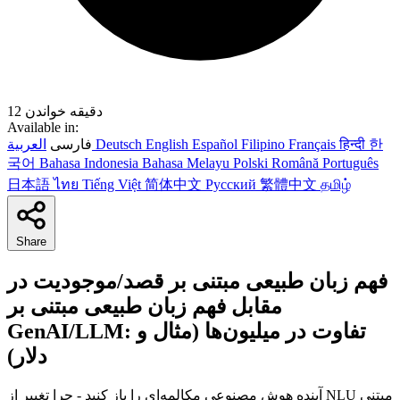
12 دقیقه خواندن
Available in:
한
हिन्दी
Français
Filipino
Español
English
Deutsch
العربية
فارسی
국어
Bahasa Indonesia
Bahasa Melayu
Polski
Română
Português
日本語
ไทย
Tiếng Việt
简体中文
Русский
繁體中文
தமிழ்
Share
فهم زبان طبیعی مبتنی بر قصد/موجودیت در
مقابل فهم زبان طبیعی مبتنی بر
GenAI/LLM: تفاوت در میلیون‌ها (مثال و
دلار)
آینده هوش مصنوعی مکالمه‌ای را باز کنید - چرا تغییر از NLU مبتنی