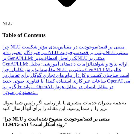
NLU
Table of Contents
چرا NLU مبتنی بر قصد/موجودیت در مقیاس‌بندی مؤثر شکست
NLU مبتنی
اثر تجویز: دام NLU مبتنی بر قصد/موجودیت
می‌خورد؟
NLU مبتنی بر
بر GenAI/LLM: یک راه‌حل انعطاف‌پذیر
GenAI/LLM: ارائه نتایج و شواهد
الزامات داده‌های آموزشی: تحلیل
مقایسه‌ای
پذیرش تکامل: چرا NLU مبتنی بر GenAI/LLM غالب
است
صاحبان کسب و کار: از پیام های تجاری گوگل برای تعامل در
ساعات غیر کاری استفاده کنید!
آیا فناوری صوتی جدید OpenAI می
OpenAI در مقابل انسان در مقابل هوش
تواند جایگزین پا...
مصنوعی صوتی:...
به همه مدیران خدمات مشتری یا بازاریابی، اگر رئیس شما سوال
زیر را از شما پرسید، این مقاله را برای آنها ارسال کنید:
چرا NLU مبتنی بر قصد/موجودیت منسوخ شده است و
“
”
LLM/GenAI روند آشکار است؟