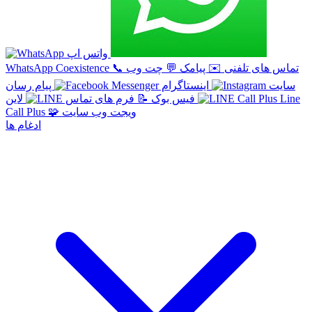
واتس اپ
تماس های تلفنی
✉️
پیامک
💬
چت وب
📞
WhatsApp Coexistence
سایت
اینستاگرام
پیام رسان
Line
لاین
فیس بوک
📝
فرم های تماس
ویجت وب سایت
🧩
Call Plus
ادغام ها