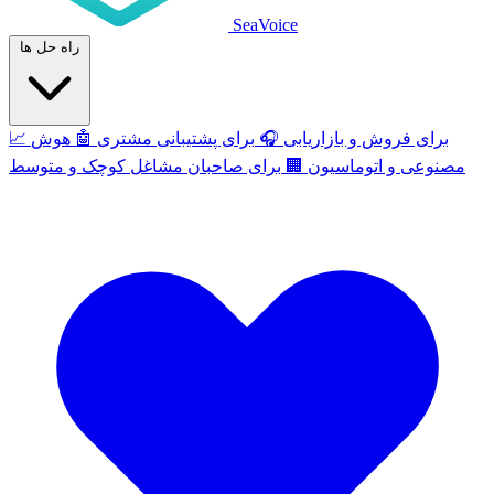
SeaVoice
راه حل ها
برای فروش و بازاریابی
🎧
برای پشتیبانی مشتری
🤖
هوش
📈
مصنوعی و اتوماسیون
🏢
برای صاحبان مشاغل کوچک و متوسط