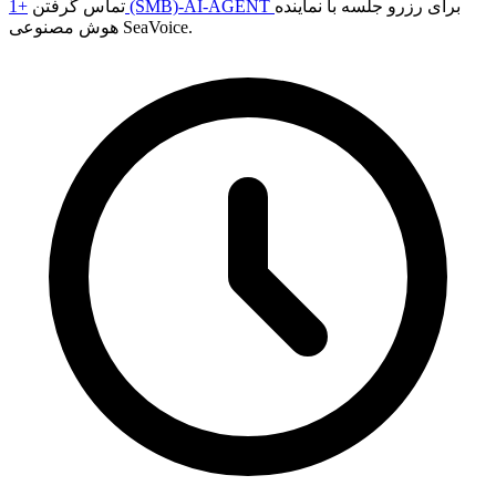
برای رزرو جلسه با نماینده
+1 (SMB)-AI-AGENT
تماس گرفتن
هوش مصنوعی SeaVoice.