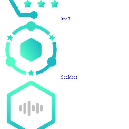
SeaX
SeaMeet