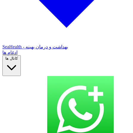
SeaHealth - بهداشت و درمان بهینه
ادغام ها
کانال ها