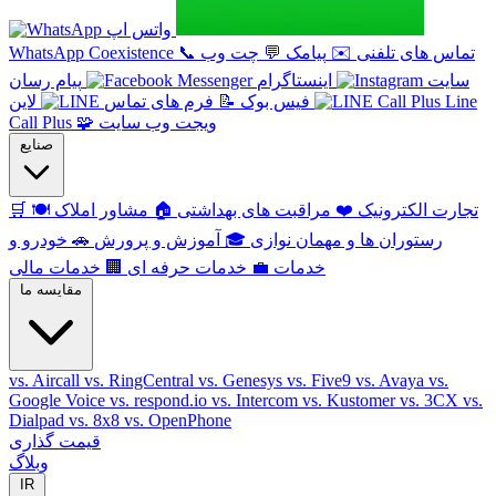
واتس اپ
تماس های تلفنی
✉️
پیامک
💬
چت وب
📞
WhatsApp Coexistence
سایت
اینستاگرام
پیام رسان
Line
فیس بوک
📝
فرم های تماس
لاین
ویجت وب سایت
🧩
Call Plus
صنایع
تجارت الکترونیک
❤️
مراقبت های بهداشتی
🏠
مشاور املاک
🍽️
🛒
رستوران ها و مهمان نوازی
🎓
آموزش و پرورش
🚗
خودرو و
خدمات
💼
خدمات حرفه ای
🏢
خدمات مالی
مقایسه ما
vs. Aircall
vs. RingCentral
vs. Genesys
vs. Five9
vs. Avaya
vs.
Google Voice
vs. respond.io
vs. Intercom
vs. Kustomer
vs. 3CX
vs.
Dialpad
vs. 8x8
vs. OpenPhone
قیمت گذاری
وبلاگ
IR