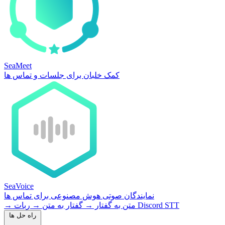
SeaMeet
کمک خلبان برای جلسات و تماس ها
SeaVoice
نمایندگان صوتی هوش مصنوعی برای تماس ها
ربات Discord STT
متن به گفتار
→
گفتار به متن
→
→
راه حل ها