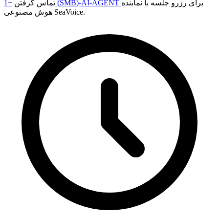
برای رزرو جلسه با نماینده
+1 (SMB)-AI-AGENT
تماس گرفتن
هوش مصنوعی SeaVoice.