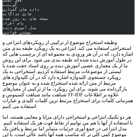
فعل کمکی
گوینده
داده های گفتاری
فایل جداگانه
نسخه های به روز شده
نام افراد
مدل آموزش دیده
نوشتن قوانین
وظیفه استخراج موضوع از ترکیبی از رویکردهای انتزاعی و
استخراجی استفاده می کند. انتزاعی به یک رویکرد طبقه بندی متن
اشاره دارد، که در آن هر ورودی به مجموعه ای از برچسب هایی که
در طول آموزش دیده شده اند طبقه بندی می شود. برای این روش
ما از یک معماری عصبی آموزش دیده بر روی اسناد جفت شده با
لیستی از موضوعات مرتبط استفاده کردیم. استخراجی به یک
رویکرد جستجوی کلیدواژه اشاره دارد که در آن کلیدواژه های
مرتبط از متن ارائه شده استخراج شده و به عنوان موضوع
بازگردانده می شوند. برای این رویکرد، ما از ترکیبی از معیارهای
شباهت مانند شباهت کسینوس و TF-IDF علاوه بر اطلاعات
همزمانی کلمات برای استخراج مرتبط ترین کلمات کلیدی و عبارات
استفاده می کنیم.
هر دو تکنیک انتزاعی و استخراجی دارای مزایا و معایبی هستند، اما
با استفاده از آنها با هم می توانیم از نقاط قوت هر یک استفاده کنیم.
مدل انتزاعی در جمع آوری جزئیات متمایز اما مرتبط و یافتن یک
موضوع کمی کلی تر که مناسب همه آنها باشد عالی است. با این