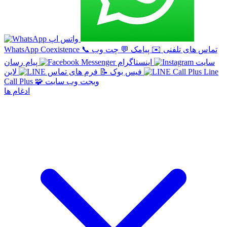
واتس اپ
تماس های تلفنی
✉️
پیامک
💬
چت وب
📞
WhatsApp Coexistence
سایت
اینستاگرام
پیام رسان
Line
لاین
فیس بوک
📝
فرم های تماس
ویجت وب سایت
🧩
Call Plus
ادغام ها