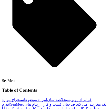
SeaMeet
Table of Contents
فراتر از رونویسی
خلاصه سازی
انتزاع موضوع
استخراج موارد
SeaMeet یک مغز پیدا می کند
صاحبان کسب و کار: از پیام های
اقدام
تجاری گوگل برای تعامل در ساعات غیر کاری استفاده کنید!
آیا