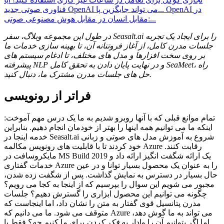
OpenAI در
فناوری صوتی جدید OpenAI می تواند جایگزین پا...
مقابل انسان در مقابل هوش مصنوعی صوتی:...
در طول این مجموعه وبلاگ، سفر Seasalt.ai را برای ایجاد یک تجربه
جلسات مدرن کامل، از آغاز فروتنانه آن، تا بهینه سازی خدمات ما
بر روی سخت افزارها و مدل های مختلف، تا ادغام سیستم های
پیشرفته NLP و در نهایت پایان دادن به تحقق کامل SeaMeet، راه
حل های جلسات مدرن مشترک ما، دنبال کنید.
فراتر از رونویسی
تمام موانع قبلی که با آنها روبرو شدیم به ما یک درس مهم آموخت:
اینکه ما می توانیم همه اینها را بهتر از خودمان انجام دهیم. بنابراین
خدمه اینجا در Seasalt.ai شروع به آموزش مدل های صوتی و زبانی
خود کردند تا با قابلیت های رونویس مکالمه Azure رقابت کنند.
مایکروسافت در MS Build 2019 یک ارائه شگفت انگیز ارائه داد و
خدمات گفتاری Azure را به عنوان یک محصول بسیار توانا و در عین
حال بسیار در دسترس به نمایش گذاشت. پس از شگفت زده شدن،
مجبور می شویم این سوال را بپرسیم که از اینجا به کجا می رویم؟
چگونه می توانیم این محصول ابزاری را گسترش دهیم؟ جلسات
مدرن پتانسیل قوی گفتار به متن را نشان داد، اما اینجاست که
متوقف می شود. ما می دانیم که Azure می تواند به ما گوش دهد،
اما اگر بتوانیم آن را وادار به
فکر کردن
برای ما کنیم چه؟ فقط با