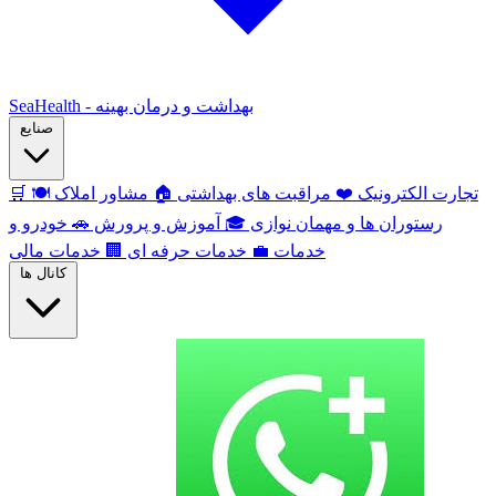
SeaHealth - بهداشت و درمان بهینه
صنایع
تجارت الکترونیک
❤️
مراقبت های بهداشتی
🏠
مشاور املاک
🍽️
🛒
رستوران ها و مهمان نوازی
🎓
آموزش و پرورش
🚗
خودرو و
خدمات
💼
خدمات حرفه ای
🏢
خدمات مالی
کانال ها