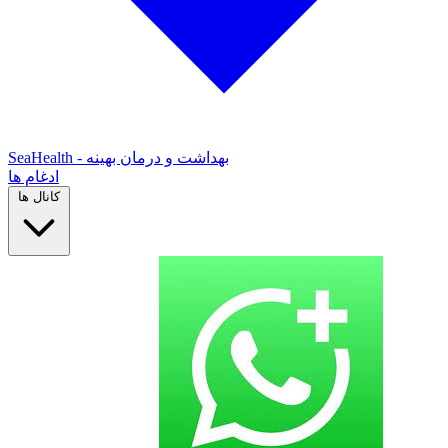
SeaHealth - بهداشت و درمان بهینه
ادغام ها
کانال ها