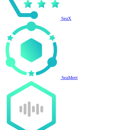
SeaX
SeaMeet