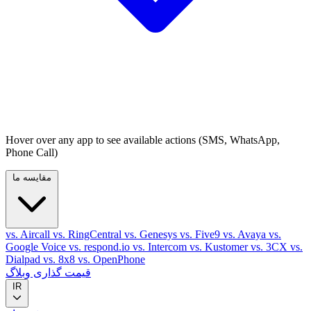
Hover over any app to see available actions (SMS, WhatsApp,
Phone Call)
مقایسه ما
vs. Aircall
vs. RingCentral
vs. Genesys
vs. Five9
vs. Avaya
vs.
Google Voice
vs. respond.io
vs. Intercom
vs. Kustomer
vs. 3CX
vs.
Dialpad
vs. 8x8
vs. OpenPhone
قیمت گذاری
وبلاگ
IR