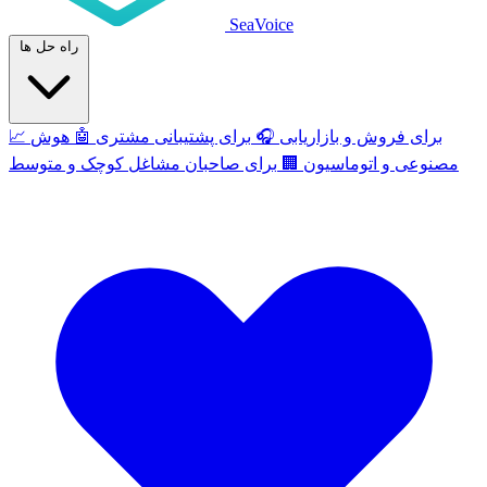
SeaVoice
راه حل ها
برای فروش و بازاریابی
🎧
برای پشتیبانی مشتری
🤖
هوش
📈
مصنوعی و اتوماسیون
🏢
برای صاحبان مشاغل کوچک و متوسط