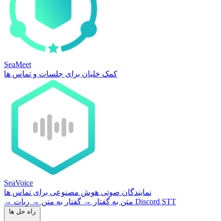
SeaMeet
کمک خلبان برای جلسات و تماس ها
SeaVoice
نمایندگان صوتی هوش مصنوعی برای تماس ها
ربات Discord STT
متن به گفتار
→
گفتار به متن
→
→
راه حل ها