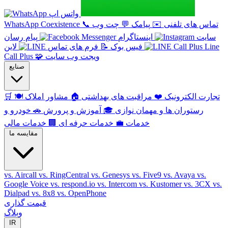
واتس اپ
تماس های تلفنی
✉️
پیامک
💬
چت وب
📞
WhatsApp Coexistence
سایت
اینستاگرام
پیام رسان
Line
فیس بوک
📝
فرم های تماس
لاین
ویجت وب سایت
🧩
Call Plus
صنایع
تجارت الکترونیک
❤️
مراقبت های بهداشتی
🏠
مشاور املاک
🍽️
🛒
رستوران ها و مهمان نوازی
🎓
آموزش و پرورش
🚗
خودرو و
خدمات
💼
خدمات حرفه ای
🏢
خدمات مالی
مقایسه ما
vs. Aircall
vs. RingCentral
vs. Genesys
vs. Five9
vs. Avaya
vs.
Google Voice
vs. respond.io
vs. Intercom
vs. Kustomer
vs. 3CX
vs.
Dialpad
vs. 8x8
vs. OpenPhone
قیمت گذاری
وبلاگ
IR