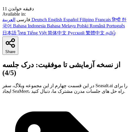
11 دقیقه خواندن
Available in:
한
हिन्दी
Français
Filipino
Español
English
Deutsch
العربية
فارسی
국어
Bahasa Indonesia
Bahasa Melayu
Polski
Română
Português
日本語
ไทย
Tiếng Việt
简体中文
Русский
繁體中文
தமிழ்
Share
از نسخه آزمایشی تا موفقیت: درک جلسه
(4/5)
در این قسمت چهارم از این مجموعه وبلاگ، سفر Seasalt.ai را برای
ایجاد SeaMeet، راه حل های جلسات مدرن مشترک ما، دنبال کنید.