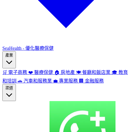
SeaHealth - 優化醫療保健
產業
🛒
電子商務
❤️
醫療保健
🏠
房地產
🍽️
餐廳和飯店業
🎓
教育
和培訓
🚗
汽車和服務業
💼
專業服務
🏢
金融服務
渠道