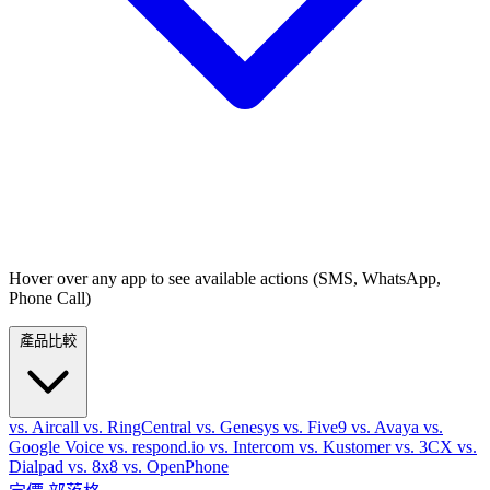
Hover over any app to see available actions (SMS, WhatsApp,
Phone Call)
產品比較
vs. Aircall
vs. RingCentral
vs. Genesys
vs. Five9
vs. Avaya
vs.
Google Voice
vs. respond.io
vs. Intercom
vs. Kustomer
vs. 3CX
vs.
Dialpad
vs. 8x8
vs. OpenPhone