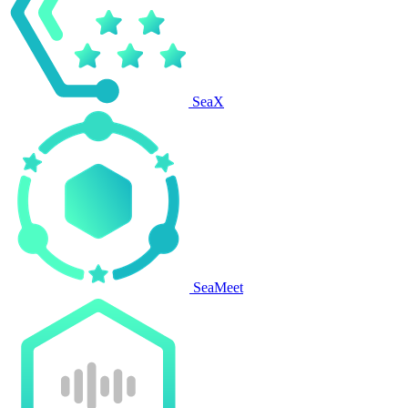
SeaX
SeaMeet