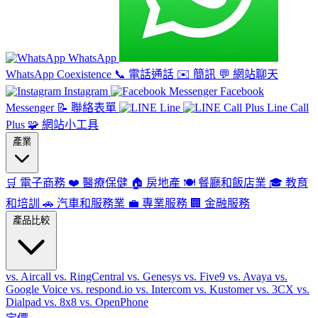
WhatsApp
WhatsApp Coexistence
📞
電話通話
✉️
簡訊
💬
網站聊天
Instagram
Facebook
Messenger
📝
聯絡表單
Line
Line Call
Plus
🧩
網站小工具
產業
🛒
電子商務
❤️
醫療保健
🏠
房地產
🍽️
餐廳和飯店業
🎓
教育
和培訓
🚗
汽車和服務業
💼
專業服務
🏢
金融服務
產品比較
vs. Aircall
vs. RingCentral
vs. Genesys
vs. Five9
vs. Avaya
vs.
Google Voice
vs. respond.io
vs. Intercom
vs. Kustomer
vs. 3CX
vs.
Dialpad
vs. 8x8
vs. OpenPhone