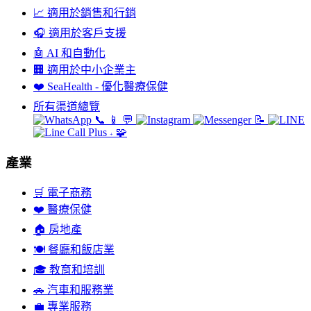
📈
適用於銷售和行銷
🎧
適用於客戶支援
🤖
AI 和自動化
🏢
適用於中小企業主
❤️
SeaHealth - 優化醫療保健
所有渠道總覽
📞
📱
💬
📝
🧩
+
產業
🛒
電子商務
❤️
醫療保健
🏠
房地產
🍽️
餐廳和飯店業
🎓
教育和培訓
🚗
汽車和服務業
💼
專業服務