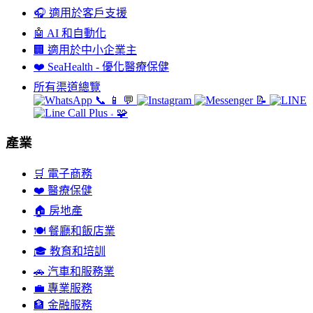
🎧
適用於客戶支援
🤖
AI 和自動化
🏢
適用於中小企業主
❤️
SeaHealth - 優化醫療保健
所有渠道總覽
📞
📱
💬
📝
🧩
+
產業
🛒
電子商務
❤️
醫療保健
🏠
房地產
🍽️
餐廳和飯店業
🎓
教育和培訓
🚗
汽車和服務業
💼
專業服務
🏦
金融服務