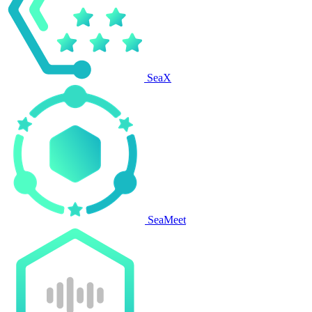
SeaX
SeaMeet