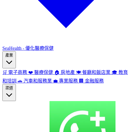
SeaHealth - 優化醫療保健
產業
🛒
電子商務
❤️
醫療保健
🏠
房地產
🍽️
餐廳和飯店業
🎓
教育
和培訓
🚗
汽車和服務業
💼
專業服務
🏢
金融服務
渠道