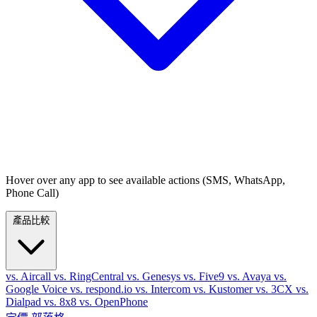
Hover over any app to see available actions (SMS, WhatsApp,
Phone Call)
產品比較
vs. Aircall
vs. RingCentral
vs. Genesys
vs. Five9
vs. Avaya
vs.
Google Voice
vs. respond.io
vs. Intercom
vs. Kustomer
vs. 3CX
vs.
Dialpad
vs. 8x8
vs. OpenPhone