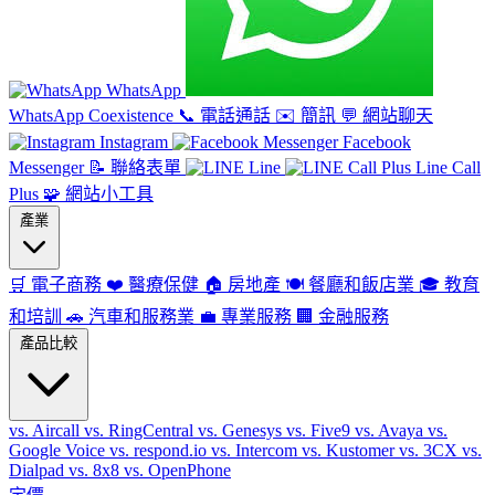
WhatsApp
WhatsApp Coexistence
📞
電話通話
✉️
簡訊
💬
網站聊天
Instagram
Facebook
Messenger
📝
聯絡表單
Line
Line Call
Plus
🧩
網站小工具
產業
🛒
電子商務
❤️
醫療保健
🏠
房地產
🍽️
餐廳和飯店業
🎓
教育
和培訓
🚗
汽車和服務業
💼
專業服務
🏢
金融服務
產品比較
vs. Aircall
vs. RingCentral
vs. Genesys
vs. Five9
vs. Avaya
vs.
Google Voice
vs. respond.io
vs. Intercom
vs. Kustomer
vs. 3CX
vs.
Dialpad
vs. 8x8
vs. OpenPhone