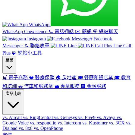
WhatsApp
WhatsApp Coexistence
📞
電話通話
✉️
簡訊
💬
網站聊天
Instagram
Facebook
Messenger
📝
聯絡表單
Line
Line Call
Plus
🧩
網站小工具
產業
🛒
電子商務
❤️
醫療保健
🏠
房地產
🍽️
餐廳和飯店業
🎓
教育
和培訓
🚗
汽車和服務業
💼
專業服務
🏢
金融服務
產品比較
vs. Aircall
vs. RingCentral
vs. Genesys
vs. Five9
vs. Avaya
vs.
Google Voice
vs. respond.io
vs. Intercom
vs. Kustomer
vs. 3CX
vs.
Dialpad
vs. 8x8
vs. OpenPhone