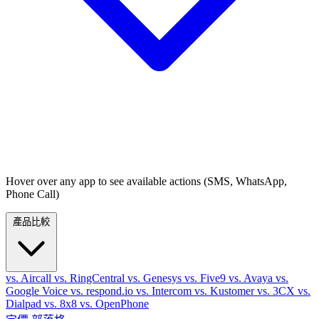
Hover over any app to see available actions (SMS, WhatsApp,
Phone Call)
產品比較
vs. Aircall
vs. RingCentral
vs. Genesys
vs. Five9
vs. Avaya
vs.
Google Voice
vs. respond.io
vs. Intercom
vs. Kustomer
vs. 3CX
vs.
Dialpad
vs. 8x8
vs. OpenPhone