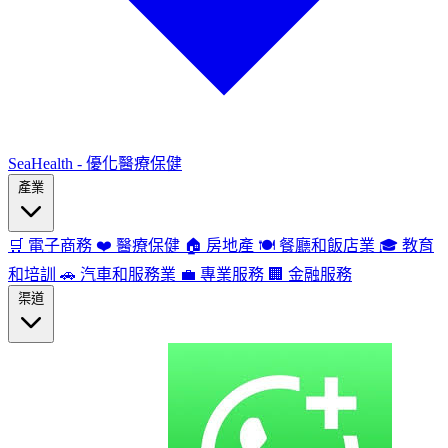
SeaHealth - 優化醫療保健
產業
🛒
電子商務
❤️
醫療保健
🏠
房地產
🍽️
餐廳和飯店業
🎓
教育
和培訓
🚗
汽車和服務業
💼
專業服務
🏢
金融服務
渠道