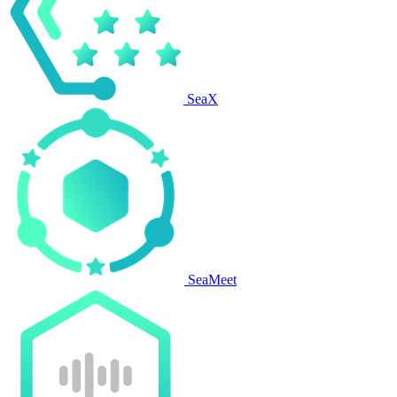
SeaX
SeaMeet