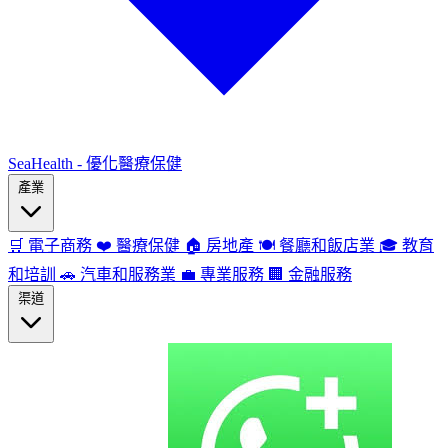
SeaHealth - 優化醫療保健
產業
🛒
電子商務
❤️
醫療保健
🏠
房地產
🍽️
餐廳和飯店業
🎓
教育
和培訓
🚗
汽車和服務業
💼
專業服務
🏢
金融服務
渠道