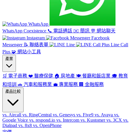
WhatsApp
WhatsApp Coexistence
📞
電話通話
✉️
簡訊
💬
網站聊天
Instagram
Facebook
Messenger
📝
聯絡表單
Line
Line Call
Plus
🧩
網站小工具
產業
🛒
電子商務
❤️
醫療保健
🏠
房地產
🍽️
餐廳和飯店業
🎓
教育
和培訓
🚗
汽車和服務業
💼
專業服務
🏢
金融服務
產品比較
vs. Aircall
vs. RingCentral
vs. Genesys
vs. Five9
vs. Avaya
vs.
Google Voice
vs. respond.io
vs. Intercom
vs. Kustomer
vs. 3CX
vs.
Dialpad
vs. 8x8
vs. OpenPhone