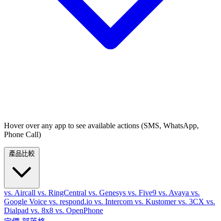
Hover over any app to see available actions (SMS, WhatsApp,
Phone Call)
產品比較
vs. Aircall
vs. RingCentral
vs. Genesys
vs. Five9
vs. Avaya
vs.
Google Voice
vs. respond.io
vs. Intercom
vs. Kustomer
vs. 3CX
vs.
Dialpad
vs. 8x8
vs. OpenPhone