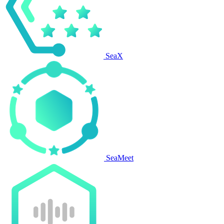
SeaX
SeaMeet