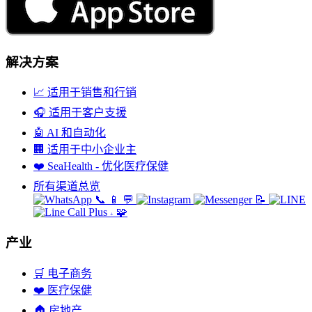
解决方案
📈
适用于销售和行销
🎧
适用于客户支援
🤖
AI 和自动化
🏢
适用于中小企业主
❤️
SeaHealth - 优化医疗保健
所有渠道总览
📞
📱
💬
📝
🧩
+
产业
🛒
电子商务
❤️
医疗保健
🏠
房地产