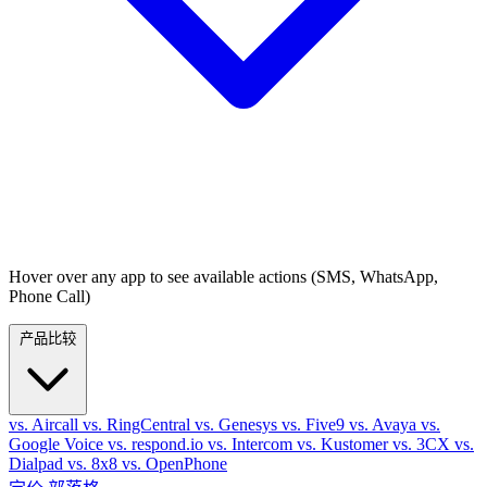
Hover over any app to see available actions (SMS, WhatsApp,
Phone Call)
产品比较
vs. Aircall
vs. RingCentral
vs. Genesys
vs. Five9
vs. Avaya
vs.
Google Voice
vs. respond.io
vs. Intercom
vs. Kustomer
vs. 3CX
vs.
Dialpad
vs. 8x8
vs. OpenPhone