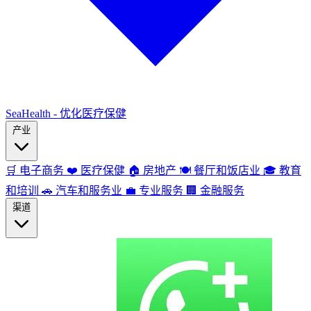
SeaHealth - 优化医疗保健
产业
🛒
电子商务
❤️
医疗保健
🏠
房地产
🍽️
餐厅和饭店业
🎓
教育
和培训
🚗
汽车和服务业
💼
专业服务
🏢
金融服务
渠道