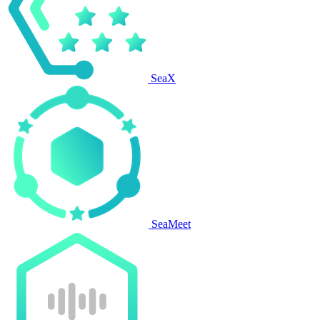
SeaX
SeaMeet