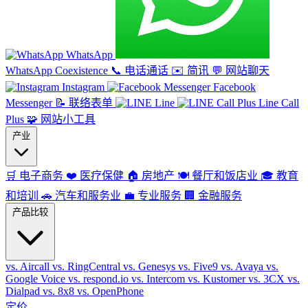
WhatsApp
WhatsApp Coexistence
📞
电话通话
✉️
简讯
💬
网站聊天
Instagram
Facebook
Messenger
📝
联络表单
Line
Line Call
Plus
🧩
网站小工具
产业
🛒
电子商务
❤️
医疗保健
🏠
房地产
🍽️
餐厅和饭店业
🎓
教育
和培训
🚗
汽车和服务业
💼
专业服务
🏢
金融服务
产品比较
vs. Aircall
vs. RingCentral
vs. Genesys
vs. Five9
vs. Avaya
vs.
Google Voice
vs. respond.io
vs. Intercom
vs. Kustomer
vs. 3CX
vs.
Dialpad
vs. 8x8
vs. OpenPhone
定价