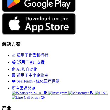
解决方案
📈
适用于销售和行销
🎧
适用于客户支援
🤖
AI 和自动化
🏢
适用于中小企业主
❤️
SeaHealth - 优化医疗保健
所有渠道总览
📞
📱
💬
📝
🧩
+
产业