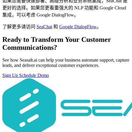
如果您需要快速部署、高级分析和业务系统集成，SeaChat 是
更好的选择。如果您更看重强大的 NLP 功能和 Google Cloud
集成，可以考虑 Google DialogFlow。
了解更多请访问
SeaChat
和
Google DialogFlow
。
Ready to Transform Your Customer
Communications?
See how Seasalt.ai can help your business automate support, capture
leads, and deliver exceptional customer experiences.
Sign Up
Schedule Demo