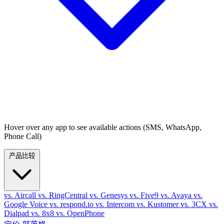
Hover over any app to see available actions (SMS, WhatsApp,
Phone Call)
产品比较
vs. Aircall
vs. RingCentral
vs. Genesys
vs. Five9
vs. Avaya
vs.
Google Voice
vs. respond.io
vs. Intercom
vs. Kustomer
vs. 3CX
vs.
Dialpad
vs. 8x8
vs. OpenPhone