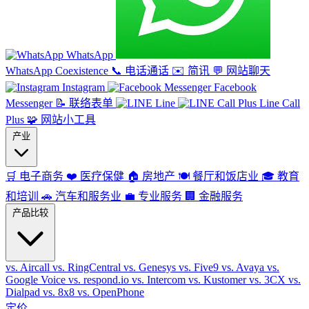
WhatsApp
WhatsApp Coexistence
📞
电话通话
✉️
简讯
💬
网站聊天
Instagram
Facebook
Messenger
📝
联络表单
Line
Line Call
Plus
🧩
网站小工具
产业
🛒
电子商务
❤️
医疗保健
🏠
房地产
🍽️
餐厅和饭店业
🎓
教育
和培训
🚗
汽车和服务业
💼
专业服务
🏢
金融服务
产品比较
vs. Aircall
vs. RingCentral
vs. Genesys
vs. Five9
vs. Avaya
vs.
Google Voice
vs. respond.io
vs. Intercom
vs. Kustomer
vs. 3CX
vs.
Dialpad
vs. 8x8
vs. OpenPhone
定价