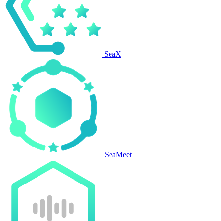
SeaX
SeaMeet