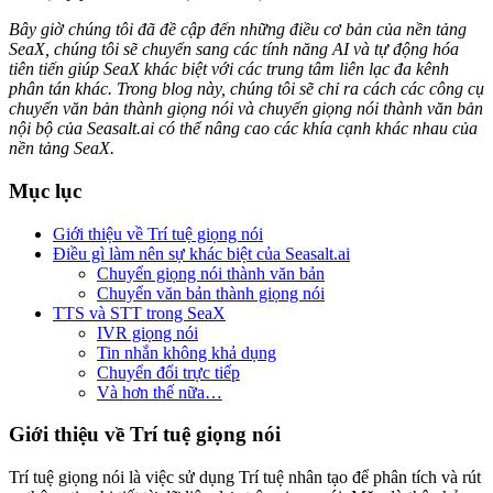
Bây giờ chúng tôi đã đề cập đến những điều cơ bản của nền tảng
SeaX, chúng tôi sẽ chuyển sang các tính năng AI và tự động hóa
tiên tiến giúp SeaX khác biệt với các trung tâm liên lạc đa kênh
phân tán khác. Trong blog này, chúng tôi sẽ chỉ ra cách các công cụ
chuyển văn bản thành giọng nói và chuyển giọng nói thành văn bản
nội bộ của Seasalt.ai có thể nâng cao các khía cạnh khác nhau của
nền tảng SeaX.
Mục lục
Giới thiệu về Trí tuệ giọng nói
Điều gì làm nên sự khác biệt của Seasalt.ai
Chuyển giọng nói thành văn bản
Chuyển văn bản thành giọng nói
TTS và STT trong SeaX
IVR giọng nói
Tin nhắn không khả dụng
Chuyển đổi trực tiếp
Và hơn thế nữa…
Giới thiệu về Trí tuệ giọng nói
Trí tuệ giọng nói là việc sử dụng Trí tuệ nhân tạo để phân tích và rút