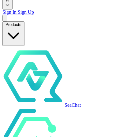
VI
Sign In
Sign Up
Products
SeaChat