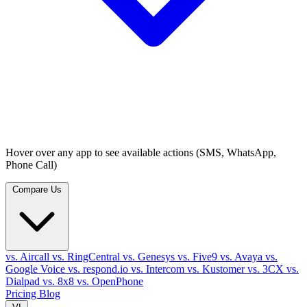
Hover over any app to see available actions (SMS, WhatsApp,
Phone Call)
Compare Us
vs. Aircall
vs. RingCentral
vs. Genesys
vs. Five9
vs. Avaya
vs.
Google Voice
vs. respond.io
vs. Intercom
vs. Kustomer
vs. 3CX
vs.
Dialpad
vs. 8x8
vs. OpenPhone
Pricing
Blog