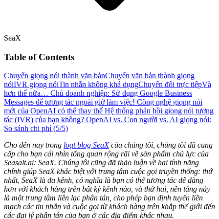
SeaX
Table of Contents
Chuyển giọng nói thành văn bản
Chuyển văn bản thành giọng
nói
IVR giọng nói
Tin nhắn không khả dụng
Chuyển đổi trực tiếp
Và
hơn thế nữa…
Chủ doanh nghiệp: Sử dụng Google Business
Messages để tương tác ngoài giờ làm việc!
Công nghệ giọng nói
mới của OpenAI có thể thay thế Hệ thống phản hồi giọng nói tương
tác (IVR) của bạn không?
OpenAI vs. Con người vs. AI giọng nói:
So sánh chi phí (5/5)
Cho đến nay trong
loạt blog SeaX
của chúng tôi, chúng tôi đã cung
cấp cho bạn cái nhìn tổng quan rộng rãi về sản phẩm chủ lực của
Seasalt.ai: SeaX. Chúng tôi cũng đã thảo luận về hai tính năng
chính giúp SeaX khác biệt với trung tâm cuộc gọi truyền thống: thứ
nhất, SeaX là đa kênh, có nghĩa là bạn có thể tương tác dễ dàng
hơn với khách hàng trên bất kỳ kênh nào, và thứ hai, nền tảng này
là một trung tâm liên lạc phân tán, cho phép bạn định tuyến liền
mạch các tin nhắn và cuộc gọi từ khách hàng trên khắp thế giới đến
các đại lý phân tán của bạn ở các địa điểm khác nhau.