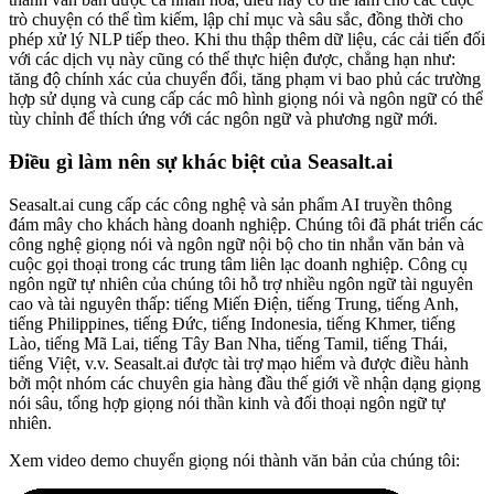
trò chuyện có thể tìm kiếm, lập chỉ mục và sâu sắc, đồng thời cho
phép xử lý NLP tiếp theo. Khi thu thập thêm dữ liệu, các cải tiến đối
với các dịch vụ này cũng có thể thực hiện được, chẳng hạn như:
tăng độ chính xác của chuyển đổi, tăng phạm vi bao phủ các trường
hợp sử dụng và cung cấp các mô hình giọng nói và ngôn ngữ có thể
tùy chỉnh để thích ứng với các ngôn ngữ và phương ngữ mới.
Điều gì làm nên sự khác biệt của Seasalt.ai
Seasalt.ai cung cấp các công nghệ và sản phẩm AI truyền thông
đám mây cho khách hàng doanh nghiệp. Chúng tôi đã phát triển các
công nghệ giọng nói và ngôn ngữ nội bộ cho tin nhắn văn bản và
cuộc gọi thoại trong các trung tâm liên lạc doanh nghiệp. Công cụ
ngôn ngữ tự nhiên của chúng tôi hỗ trợ nhiều ngôn ngữ tài nguyên
cao và tài nguyên thấp: tiếng Miến Điện, tiếng Trung, tiếng Anh,
tiếng Philippines, tiếng Đức, tiếng Indonesia, tiếng Khmer, tiếng
Lào, tiếng Mã Lai, tiếng Tây Ban Nha, tiếng Tamil, tiếng Thái,
tiếng Việt, v.v. Seasalt.ai được tài trợ mạo hiểm và được điều hành
bởi một nhóm các chuyên gia hàng đầu thế giới về nhận dạng giọng
nói sâu, tổng hợp giọng nói thần kinh và đối thoại ngôn ngữ tự
nhiên.
Xem video demo chuyển giọng nói thành văn bản của chúng tôi: