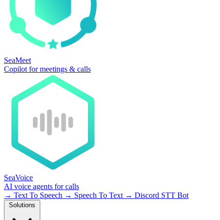
SeaMeet
Copilot for meetings & calls
SeaVoice
AI voice agents for calls
→
Text To Speech
→
Speech To Text
→
Discord STT Bot
Solutions