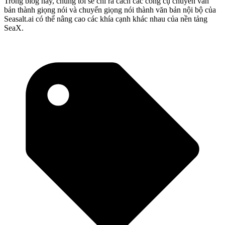
Trong blog này, chúng tôi sẽ chỉ ra cách các công cụ chuyển văn
bản thành giọng nói và chuyển giọng nói thành văn bản nội bộ của
Seasalt.ai có thể nâng cao các khía cạnh khác nhau của nền tảng
SeaX.