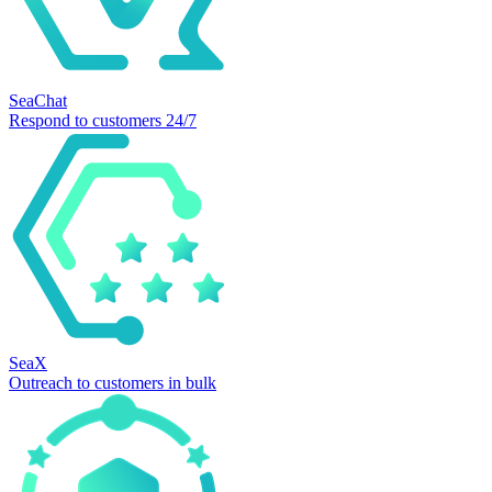
SeaChat
Respond to customers 24/7
SeaX
Outreach to customers in bulk