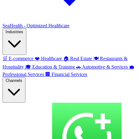
SeaHealth - Optimized Healthcare
Industries
🛒
E-commerce
❤️
Healthcare
🏠
Real Estate
🍽️
Restaurants &
Hospitality
🎓
Education & Training
🚗
Automotive & Services
💼
Professional Services
🏢
Financial Services
Channels