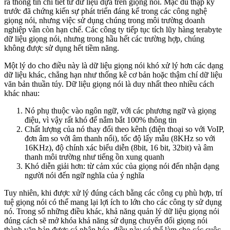
ra thông tin chi tiết từ dữ liệu dựa trên giọng nói. Mặc dù thập kỷ
trước đã chứng kiến sự phát triển đáng kể trong các công nghệ
giọng nói, nhưng việc sử dụng chúng trong môi trường doanh
nghiệp vẫn còn hạn chế. Các công ty tiếp tục tích lũy hàng terabyte
dữ liệu giọng nói, nhưng trong hầu hết các trường hợp, chúng
không được sử dụng hết tiềm năng.
Một lý do cho điều này là dữ liệu giọng nói khó xử lý hơn các dạng
dữ liệu khác, chẳng hạn như thống kê cơ bản hoặc thậm chí dữ liệu
văn bản thuần túy. Dữ liệu giọng nói là duy nhất theo nhiều cách
khác nhau:
Nó phụ thuộc vào ngôn ngữ, với các phương ngữ và giọng
điệu, vì vậy rất khó để nắm bắt 100% thông tin
Chất lượng của nó thay đổi theo kênh (điện thoại so với VoIP,
đơn âm so với âm thanh nổi), tốc độ lấy mẫu (8KHz so với
16KHz), độ chính xác biểu diễn (8bit, 16 bit, 32bit) và âm
thanh môi trường như tiếng ồn xung quanh
Khó diễn giải hơn: từ cảm xúc của giọng nói đến nhận dạng
người nói đến ngữ nghĩa của ý nghĩa
Tuy nhiên, khi được xử lý đúng cách bằng các công cụ phù hợp, trí
tuệ giọng nói có thể mang lại lợi ích to lớn cho các công ty sử dụng
nó. Trong số những điều khác, khả năng quản lý dữ liệu giọng nói
đúng cách sẽ mở khóa khả năng sử dụng chuyển đổi giọng nói
thành văn bản được cá nhân hóa, điều này có thể làm cho các cuộc