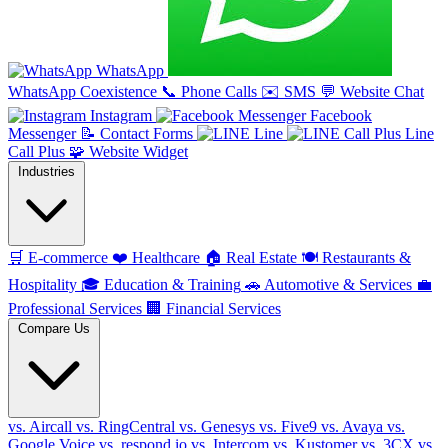
WhatsApp
WhatsApp Coexistence
📞
Phone Calls
✉️
SMS
💬
Website Chat
Instagram
Facebook
Messenger
📝
Contact Forms
Line
Line
Call Plus
🧩
Website Widget
Industries
🛒
E-commerce
❤️
Healthcare
🏠
Real Estate
🍽️
Restaurants &
Hospitality
🎓
Education & Training
🚗
Automotive & Services
💼
Professional Services
🏢
Financial Services
Compare Us
vs. Aircall
vs. RingCentral
vs. Genesys
vs. Five9
vs. Avaya
vs.
Google Voice
vs. respond.io
vs. Intercom
vs. Kustomer
vs. 3CX
vs.