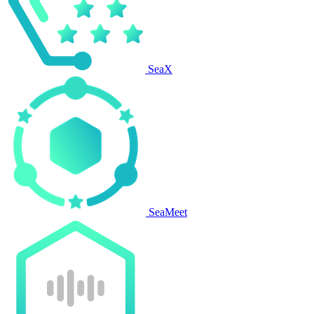
SeaX
SeaMeet