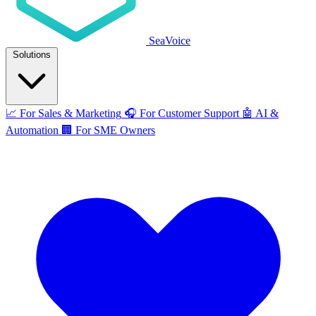
SeaVoice
Solutions
📈
For Sales & Marketing
🎧
For Customer Support
🤖
AI &
Automation
🏢
For SME Owners