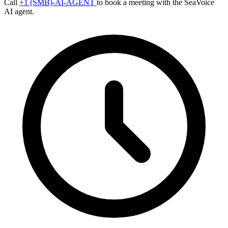
Call
+1 (SMB)-AI-AGENT
to book a meeting with the SeaVoice
AI agent.