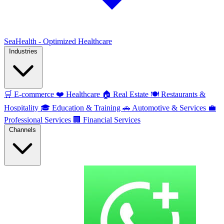
SeaHealth - Optimized Healthcare
Industries
🛒
E-commerce
❤️
Healthcare
🏠
Real Estate
🍽️
Restaurants &
Hospitality
🎓
Education & Training
🚗
Automotive & Services
💼
Professional Services
🏢
Financial Services
Channels