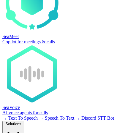
SeaMeet
Copilot for meetings & calls
SeaVoice
AI voice agents for calls
→
Text To Speech
→
Speech To Text
→
Discord STT Bot
Solutions