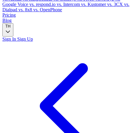
Google Voice
vs. respond.io
vs. Intercom
vs. Kustomer
vs. 3CX
vs.
Dialpad
vs. 8x8
vs. OpenPhone
Pricing
Blog
TH
Sign In
Sign Up