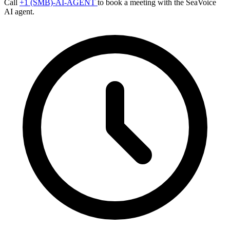
Call
+1 (SMB)-AI-AGENT
to book a meeting with the SeaVoice
AI agent.