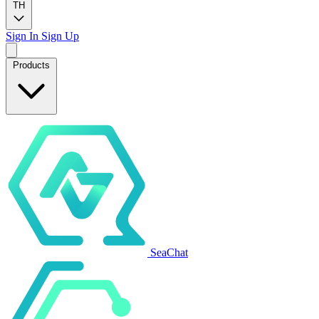
TH
Sign In
Sign Up
Products
SeaChat