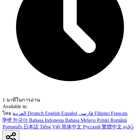
1 นาทีในการอ่าน
Available in:
ไทย
العربية
Deutsch
English
Español
فارسی
Filipino
Français
हिन्दी
한국어
Bahasa Indonesia
Bahasa Melayu
Polski
Română
Português
日本語
Tiếng Việt
简体中文
Русский
繁體中文
தமிழ்