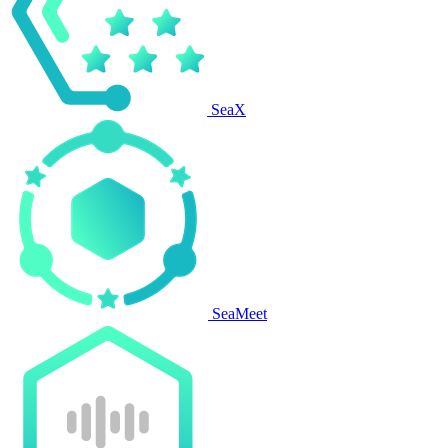
SeaX
SeaMeet