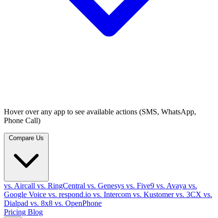
Hover over any app to see available actions (SMS, WhatsApp,
Phone Call)
Compare Us
vs. Aircall
vs. RingCentral
vs. Genesys
vs. Five9
vs. Avaya
vs.
Google Voice
vs. respond.io
vs. Intercom
vs. Kustomer
vs. 3CX
vs.
Dialpad
vs. 8x8
vs. OpenPhone
Pricing
Blog