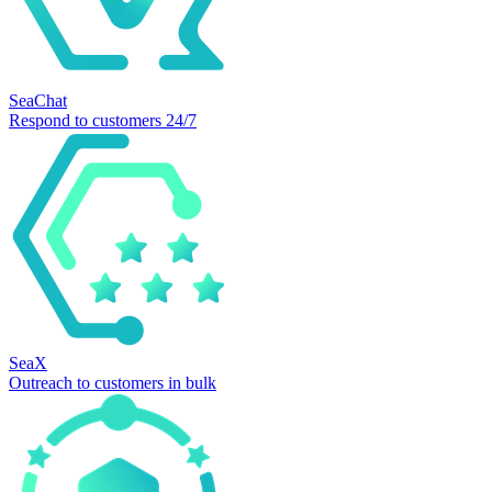
SeaChat
Respond to customers 24/7
SeaX
Outreach to customers in bulk