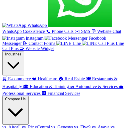
WhatsApp
WhatsApp Coexistence
📞
Phone Calls
✉️
SMS
💬
Website Chat
Instagram
Facebook
Messenger
📝
Contact Forms
Line
Line
Call Plus
🧩
Website Widget
Industries
🛒
E-commerce
❤️
Healthcare
🏠
Real Estate
🍽️
Restaurants &
Hospitality
🎓
Education & Training
🚗
Automotive & Services
💼
Professional Services
🏢
Financial Services
Compare Us
vs. Aircall
vs. RingCentral
vs. Genesys
vs. Five9
vs. Avaya
vs.