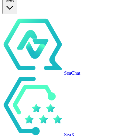
उत्पाद
SeaChat
SeaX