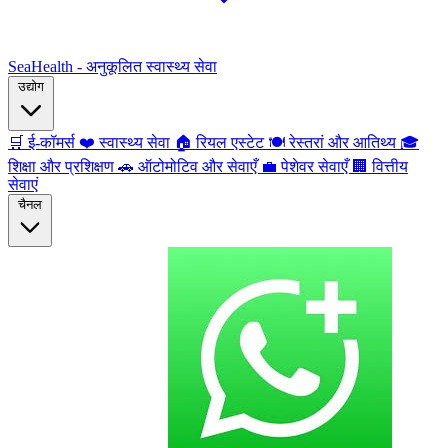
SeaHealth - अनुकूलित स्वास्थ्य सेवा
उद्योग
🛒
ई-कॉमर्स
❤️
स्वास्थ्य सेवा
🏠
रियल एस्टेट
🍽️
रेस्तरां और आतिथ्य
🎓
शिक्षा और प्रशिक्षण
🚗
ऑटोमोटिव और सेवाएँ
💼
पेशेवर सेवाएँ
🏢
वित्तीय
सेवाएं
चैनल