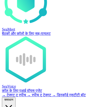
SeaMeet
बैठकों और कॉलों के लिए सह-पायलट
SeaVoice
कॉल के लिए एआई वॉयस एजेंट
→
टेक्स्ट टू स्पीच
→
स्पीच टू टेक्स्ट
→
डिस्कॉर्ड एसटीटी बॉट
समाधान