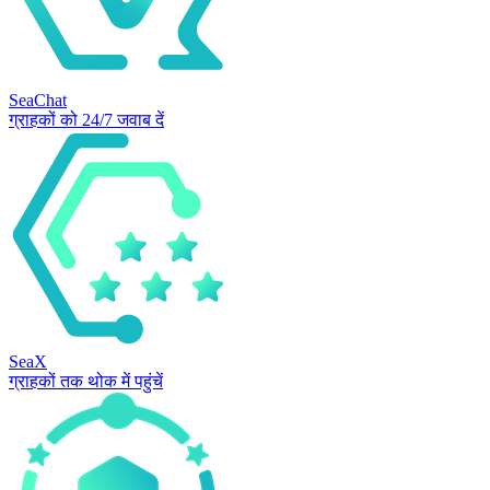
SeaChat
ग्राहकों को 24/7 जवाब दें
SeaX
ग्राहकों तक थोक में पहुंचें