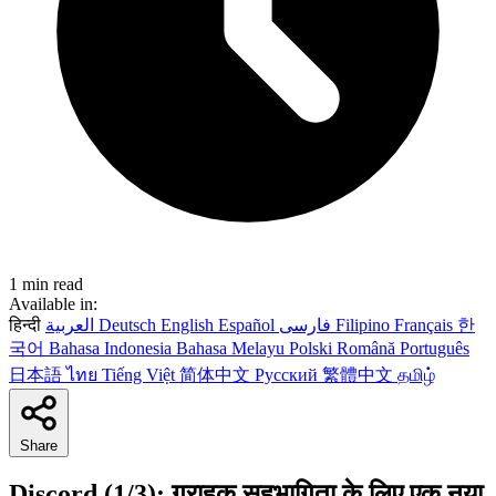
1 min read
Available in:
हिन्दी
العربية
Deutsch
English
Español
فارسی
Filipino
Français
한
국어
Bahasa Indonesia
Bahasa Melayu
Polski
Română
Português
日本語
ไทย
Tiếng Việt
简体中文
Русский
繁體中文
தமிழ்
Share
Discord (1/3): ग्राहक सहभागिता के लिए एक नया