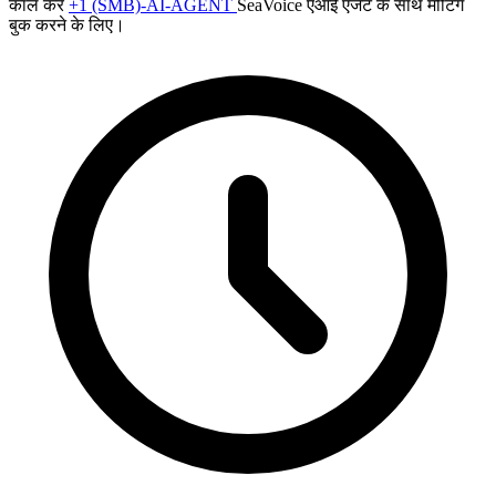
कॉल करें
+1 (SMB)-AI-AGENT
SeaVoice एआई एजेंट के साथ मीटिंग
बुक करने के लिए।