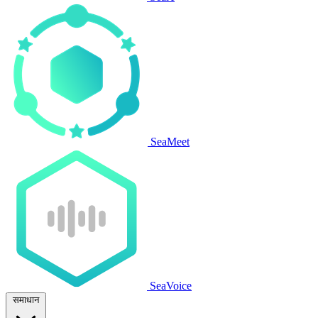
SeaMeet
SeaVoice
समाधान