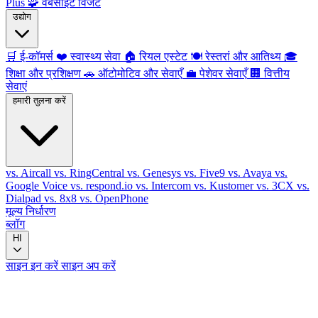
Plus
🧩
वेबसाइट विजेट
उद्योग
🛒
ई-कॉमर्स
❤️
स्वास्थ्य सेवा
🏠
रियल एस्टेट
🍽️
रेस्तरां और आतिथ्य
🎓
शिक्षा और प्रशिक्षण
🚗
ऑटोमोटिव और सेवाएँ
💼
पेशेवर सेवाएँ
🏢
वित्तीय
सेवाएं
हमारी तुलना करें
vs. Aircall
vs. RingCentral
vs. Genesys
vs. Five9
vs. Avaya
vs.
Google Voice
vs. respond.io
vs. Intercom
vs. Kustomer
vs. 3CX
vs.
Dialpad
vs. 8x8
vs. OpenPhone
मूल्य निर्धारण
ब्लॉग
HI
साइन इन करें
साइन अप करें