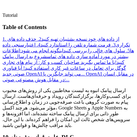
Tutorial
Table of Contents
1. از داده های خود نسخه پشتیبان تهیه کنید
2. حذف داده های
تکراری
3. فرمت شماره تلفن را استاندارد کنید
4. اعتبارسنجی داده
ها
5. سلول های خالی را بررسی کنید
اینگونه انجام می شود:
اطلاعات
بیشتر در مورد آماده سازی داده های تماس
شروع به ارسال پیامک
کنید!
با ما تماس بگیرید
صاحبان کسب و کار: از پیام های تجاری
گوگل برای تعامل در ساعات غیر کاری استفاده کنید!
آیا فناوری
OpenAI در مقابل انسان
صوتی جدید OpenAI می تواند جایگزین پا...
در مقابل هوش مصنوعی صوتی:...
ارسال پیامک انبوه به لیست مخاطبین یکی از روش‌های محبوب
برای کسب‌وکارها، برگزارکنندگان رویداد و حرفه‌ای‌هاست. ارسال
پیام به صورت گروهی باعث صرفه‌جویی در زمان و اطلاع‌رسانی
مؤثر می‌شود. هرچند اکسل، Google Sheets و Apple Numbers به
طور ذاتی برای ارسال پیامک ساخته نشده‌اند، اما افزونه‌ها و
سرویس‌های شخص ثالث این امکان را فراهم کرده‌اند. با این حال،
باید مراقب چالش‌ها و قوانین باشید.