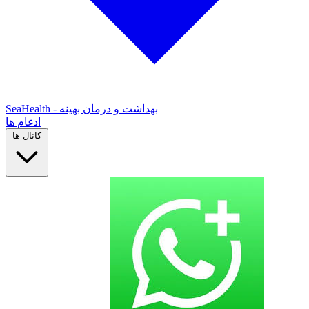
SeaHealth - بهداشت و درمان بهینه
ادغام ها
کانال ها