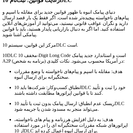
رعایت قوانین: ثبت‌نام 10DLC
دنیای پیامک انبوه با ظهور قوانین جدید برای مقابله با اسپم و
پیام‌های ناخواسته پیچیده‌تر شده است. اگر فقط یک بار قصد ارسال
دارید و نگران عواقب قانونی نیستید، می‌توانید از آموزش‌های آنلاین
استفاده کنید. اما اگر به دنبال بازاریابی پایدار هستید، باید با قوانین
پیامکی آشنا شوید.
مرکز این قوانین، سیستم 10DLC است.
10DLC مخفف 10-Digit Long Code است و استاندارد جدید پیامک
A2P (برنامه به شخص) در آمریکا محسوب می‌شود. نکات کلیدی:
هدف: مقابله با اسپم و پیام‌های ناخواسته با وضع مقررات
سختگیرانه برای ارسال انبوه.
انطباق کسب‌وکار: شرکت‌ها باید 10DLC خود را ثبت و تأیید
کنند تا با قوانین اپراتورها مطابقت داشته باشند.
ریسک عدم انطباق: ارسال پیامک بدون ثبت یا تأیید 10DLC
می‌تواند منجر به مسدود شدن یا جریمه شود.
هدف: به دلیل افزایش هرزنامه و پیام های ناخواسته،
اپراتورهای شبکه مقررات سختگیرانه ای را در مورد استفاده
از 10DLC برای ارسال انبوه اعمال کرده اند.