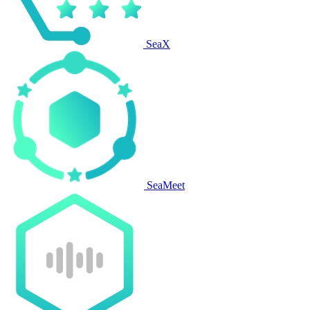
SeaX
SeaMeet