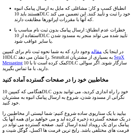
انطباق کسب و کار: مشاغلی که مایل به ارسال پیامک انبوه
هستند باید 10DLC خود را ثبت و تأیید کنند. این تضمین می کند
که آنها با مقررات اپراتورها مطابقت دارند.
خطرات عدم انطباق: ارسال پیامک بدون ثبت نام مناسب یا
استفاده از 10DLC تأیید شده می تواند منجر به مسدود شدن
یا سایر عواقب شود.
در اینجا یک
مقاله
وجود دارد که به شما نحوه ثبت نام برای کمپین
SeaX
10DLC را نشان می دهد. Seasalt.ai به بسیاری از مشتریان
کمک کرده است تا با 10DLC سازگار شوند. اگر سوالی
Messaging
دارید، با ما تماس بگیرید.
مخاطبین خود را در صفحات گسترده آماده کنید
هنگامی که کمپین 10DLC خود را راه اندازی کردید، می توانید بدون
نگرانی از مسدود شدن، شروع به ارسال پیامک انبوه به مشتریان
خود کنید.
بیایید با یک سناریوی ساده شروع کنیم: شما لیستی از مخاطبین را
در یک صفحه گسترده ذخیره کرده اید و می خواهید برای همه آنها یک
پیامک برای یک رویداد آینده ارسال کنید. صفحه گسترده می تواند در
فرمت های مختلفی باشد. رایج ترین فرمت ها اکسل، گوگل شیت و