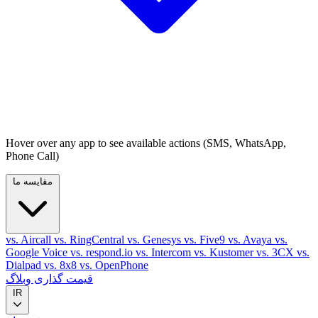
Hover over any app to see available actions (SMS, WhatsApp,
Phone Call)
مقایسه ما
vs. Aircall
vs. RingCentral
vs. Genesys
vs. Five9
vs. Avaya
vs.
Google Voice
vs. respond.io
vs. Intercom
vs. Kustomer
vs. 3CX
vs.
Dialpad
vs. 8x8
vs. OpenPhone
قیمت گذاری
وبلاگ
IR