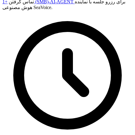
برای رزرو جلسه با نماینده
+1 (SMB)-AI-AGENT
تماس گرفتن
هوش مصنوعی SeaVoice.