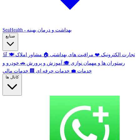
SeaHealth - بهداشت و درمان بهینه
صنایع
تجارت الکترونیک
❤️
مراقبت های بهداشتی
🏠
مشاور املاک
🍽️
🛒
رستوران ها و مهمان نوازی
🎓
آموزش و پرورش
🚗
خودرو و
خدمات
💼
خدمات حرفه ای
🏢
خدمات مالی
کانال ها