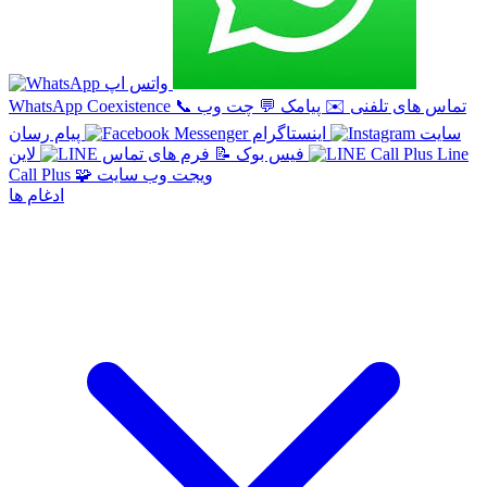
واتس اپ
تماس های تلفنی
✉️
پیامک
💬
چت وب
📞
WhatsApp Coexistence
سایت
اینستاگرام
پیام رسان
Line
لاین
فیس بوک
📝
فرم های تماس
ویجت وب سایت
🧩
Call Plus
ادغام ها