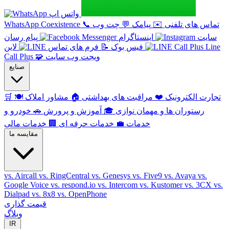
واتس اپ
تماس های تلفنی
✉️
پیامک
💬
چت وب
📞
WhatsApp Coexistence
سایت
اینستاگرام
پیام رسان
Line
فیس بوک
📝
فرم های تماس
لاین
ویجت وب سایت
🧩
Call Plus
صنایع
تجارت الکترونیک
❤️
مراقبت های بهداشتی
🏠
مشاور املاک
🍽️
🛒
رستوران ها و مهمان نوازی
🎓
آموزش و پرورش
🚗
خودرو و
خدمات
💼
خدمات حرفه ای
🏢
خدمات مالی
مقایسه ما
vs. Aircall
vs. RingCentral
vs. Genesys
vs. Five9
vs. Avaya
vs.
Google Voice
vs. respond.io
vs. Intercom
vs. Kustomer
vs. 3CX
vs.
Dialpad
vs. 8x8
vs. OpenPhone
قیمت گذاری
وبلاگ
IR