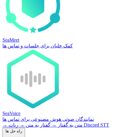
SeaMeet
کمک خلبان برای جلسات و تماس ها
SeaVoice
نمایندگان صوتی هوش مصنوعی برای تماس ها
ربات Discord STT
متن به گفتار
→
گفتار به متن
→
→
راه حل ها