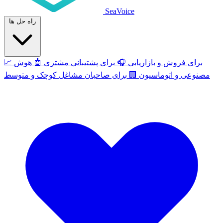
SeaVoice
راه حل ها
برای فروش و بازاریابی
🎧
برای پشتیبانی مشتری
🤖
هوش
📈
مصنوعی و اتوماسیون
🏢
برای صاحبان مشاغل کوچک و متوسط