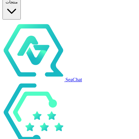
منتجات
SeaChat