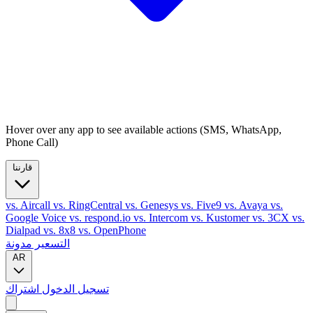
Hover over any app to see available actions (SMS, WhatsApp,
Phone Call)
قارننا
vs. Aircall
vs. RingCentral
vs. Genesys
vs. Five9
vs. Avaya
vs.
Google Voice
vs. respond.io
vs. Intercom
vs. Kustomer
vs. 3CX
vs.
Dialpad
vs. 8x8
vs. OpenPhone
التسعير
مدونة
AR
تسجيل الدخول
اشتراك