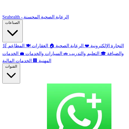
Seahealth - الرعاية الصحية المحسنة
الصناعات
التجارة الإلكترونية
❤️
الرعاية الصحية
🏠
العقارات
🍽️
المطاعم
🛒
والضيافة
🎓
التعليم والتدريب
🚗
السيارات والخدمات
💼
الخدمات
المهنية
🏢
الخدمات المالية
القنوات