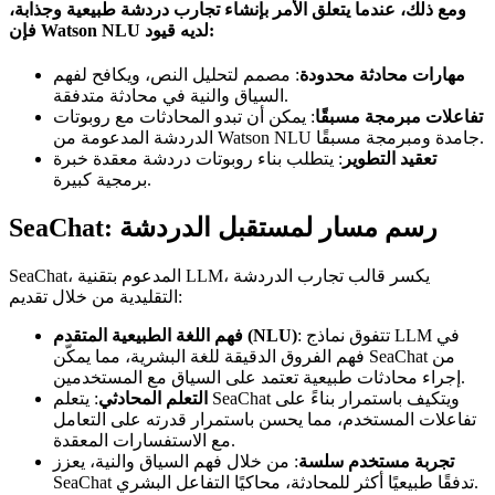
ومع ذلك، عندما يتعلق الأمر بإنشاء تجارب دردشة طبيعية وجذابة،
فإن Watson NLU لديه قيود:
مهارات محادثة محدودة
: مصمم لتحليل النص، ويكافح لفهم
السياق والنية في محادثة متدفقة.
تفاعلات مبرمجة مسبقًا
: يمكن أن تبدو المحادثات مع روبوتات
الدردشة المدعومة من Watson NLU جامدة ومبرمجة مسبقًا.
تعقيد التطوير
: يتطلب بناء روبوتات دردشة معقدة خبرة
برمجية كبيرة.
SeaChat: رسم مسار لمستقبل الدردشة
SeaChat، المدعوم بتقنية LLM، يكسر قالب تجارب الدردشة
التقليدية من خلال تقديم:
: تتفوق نماذج LLM في
فهم اللغة الطبيعية المتقدم (NLU)
فهم الفروق الدقيقة للغة البشرية، مما يمكّن SeaChat من
إجراء محادثات طبيعية تعتمد على السياق مع المستخدمين.
التعلم المحادثي
: يتعلم SeaChat ويتكيف باستمرار بناءً على
تفاعلات المستخدم، مما يحسن باستمرار قدرته على التعامل
مع الاستفسارات المعقدة.
تجربة مستخدم سلسة
: من خلال فهم السياق والنية، يعزز
SeaChat تدفقًا طبيعيًا أكثر للمحادثة، محاكيًا التفاعل البشري.