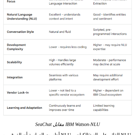
SeaChat مقابل IBM Watson-NLU
أظهرت الدراسة أن الفرق بين NLU القائم على النية/الكيان و NLU