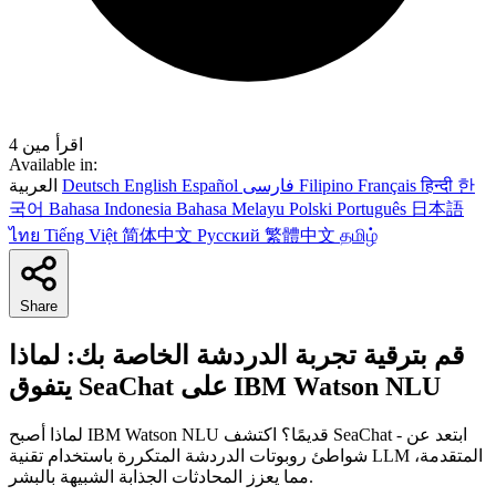
4 اقرأ مين
Available in:
한
हिन्दी
Français
Filipino
فارسی
Español
English
Deutsch
العربية
국어
Bahasa Indonesia
Bahasa Melayu
Polski
Português
日本語
ไทย
Tiếng Việt
简体中文
Русский
繁體中文
தமிழ்
Share
قم بترقية تجربة الدردشة الخاصة بك: لماذا
يتفوق SeaChat على IBM Watson NLU
لماذا أصبح IBM Watson NLU قديمًا؟ اكتشف SeaChat - ابتعد عن
شواطئ روبوتات الدردشة المتكررة باستخدام تقنية LLM المتقدمة،
مما يعزز المحادثات الجذابة الشبيهة بالبشر.