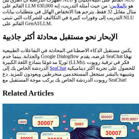
القائم على LLM هو
بالملايين
: من حيث أمثلة التدريب، إنه 630,000
مثال مقابل 32 فقط. يترجم هذا الانخفاض الهائل في متطلبات بيانات
التدريب إلى وفورات كبيرة في التكاليف للشركات التي تتبنى NLU
القائم على GenAI/LLM.
الإبحار نحو مستقبل محادثة أكثر جاذبية
يكمن مستقبل الذكاء الاصطناعي المحادثة في التفاعلات الطبيعية
والجذابة. بينما خدم Google Dialogflow غرضه، يقدم SeaChat نهجًا
ثوريًا مدعومًا بنماذج اللغة الكبيرة (LLMs). فكر في ترقية روبوت
للحصول على تجربة أكثر ديناميكية
SeaChat
الدردشة الخاص بك إلى
وشبيهة بالبشر ستجعل المستخدمين منخرطين ويعودون للمزيد. دع
روبوت الدردشة الخاص بك يركب موجة المستقبل مع SeaChat!
Related Articles