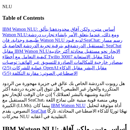
NLU
Table of Contents
IBM Watson NLU: أساس متين، ولكن آفاق محدودة
هنا يتألق
ومع ذلك، عندما يتعلق الأمر بإنشاء تجارب دردشة
Watson NLU:
SeaChat: رسم مسار
طبيعية وجذابة، فإن Watson NLU لديه قيود:
لمستقبل الدردشة
قم بترقية تجربة الدردشة الخاصة بك: SeaChat
الإبحار نحو مستقبل محادثة أكثر جاذبية
مقابل IBM Watson NLU
داخليًا مقابل الاستعانة
كيفية التعامل مع أخطاء Twilio 30007
بمصادر خارجية للمكالمات الصادرة للتسويق عبر الهاتف: توصيات
OpenAI مقابل البشر مقابل الذكاء
عملية للشركات (2/5)
الاصطناعي الصوتي: مقارنة التكلفة (5/5)
هل روبوت الدردشة الخاص بك عالق في جزيرة مهجورة من الردود
المتكررة والحوار غير الطبيعي؟ هل تتوق إلى تجربة دردشة أكثر
جاذبية وشبيهة بالبشر لعملائك؟ إذن حان الوقت للإبحار نحو
المستقبل مع SeaChat، وهي منصة قوية مبنية على نماذج اللغة
أداة موثوقة لتحليل
IBM Watson NLU
الكبيرة (LLMs). بينما كان
نهجًا ثوريًا للذكاء الاصطناعي المحادثة، تاركًا
SeaChat
النصوص، يقدم
محركات NLU التقليدية في أعقابه.
IBM Watson NLU: أساس متين، ولكن آفاق