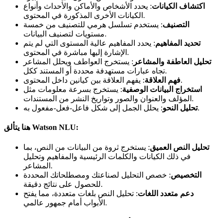
اكتشاف الكيانات
: يحدد الأشخاص والأماكن والأحداث وأنواع
الكيانات الأخرى المذكورة في المحتوى.
التصنيف
: يستخدم تسلسل هرمي للتصنيف من خمسة
مستويات لتصنيف البيانات.
تحديد المفاهيم
: يحدد المفاهيم عالية المستوى التي لم يتم
الإشارة إليها مباشرة في المحتوى.
تحليل العاطفة والمشاعر
: يستخرج العواطف ويحلل المشاعر
تجاه عبارات مستهدفة محددة أو المستند ككل.
: يفهم العلاقة بين كيانين داخل المحتوى.
فهم العلاقة
استخراج البيانات الوصفية
: يستخرج بسرعة معلومات مثل
المؤلف والعنوان والصور وتواريخ النشر من المستندات.
: يحلل الجمل إلى شكل فاعل-فعل-مفعول به.
تحليل النحو
هنا يتألق Watson NLU:
تحليل النص العميق
: يستخرج ثروة من البيانات من النص، بما
في ذلك الكيانات والكلمات الرئيسية والمفاهيم وتحليل
المشاعر.
التخصيص
: خصص التحليل لصناعتك ومصطلحاتك المحددة
للحصول على نتائج دقيقة.
دعم متعدد اللغات
: تحليل النص بلغات متعددة، مما يفتح
الأبواب أمام جمهور عالمي.