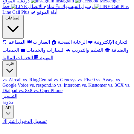
Instagram
دردشة الموقع
رسول الفيسبوك
📝
نماذج الاتصال
خط
أداة الموقع
🧩
Line Call Plus
الصناعات
التجارة الإلكترونية
❤️
الرعاية الصحية
🏠
العقارات
🍽️
المطاعم
🛒
والضيافة
🎓
التعليم والتدريب
🚗
السيارات والخدمات
💼
الخدمات
المهنية
🏢
الخدمات المالية
قارننا
vs. Aircall
vs. RingCentral
vs. Genesys
vs. Five9
vs. Avaya
vs.
Google Voice
vs. respond.io
vs. Intercom
vs. Kustomer
vs. 3CX
vs.
Dialpad
vs. 8x8
vs. OpenPhone
التسعير
مدونة
AR
تسجيل الدخول
اشتراك