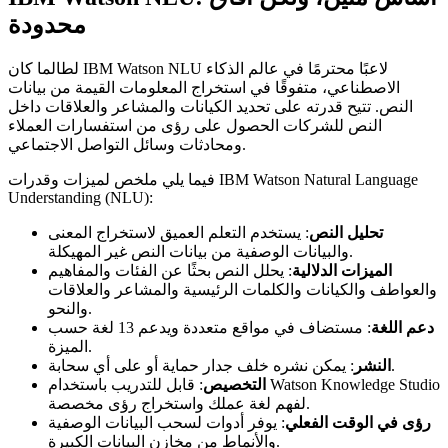
محدودة
لطالما كان IBM Watson NLU لاعبًا محترمًا في عالم الذكاء
الاصطناعي، متفوقًا في استخراج المعلومات القيمة من بيانات
النص. تتيح قدرته على تحديد الكيانات والمشاعر والعلاقات داخل
النص للشركات الحصول على رؤى من استفسارات العملاء
ومحادثات وسائل التواصل الاجتماعي.
فيما يلي ملخص لميزات وقدرات IBM Watson Natural Language
Understanding (NLU):
تحليل النص
: يستخدم التعلم العميق لاستخراج المعنى
والبيانات الوصفية من بيانات النص غير المهيكلة.
الميزات الدلالية
: يحلل النص بحثًا عن الفئات والمفاهيم
والعواطف والكيانات والكلمات الرئيسية والمشاعر والعلاقات
والنحو.
دعم اللغة
: مستضاف في مواقع متعددة ويدعم 13 لغة حسب
الميزة.
: يمكن نشره خلف جدار حماية أو على أي سحابة.
النشر
التخصيص
: قابل للتدريب باستخدام Watson Knowledge Studio
لفهم لغة عملك واستخراج رؤى مخصصة.
رؤى في الوقت الفعلي
: يوفر أدوات لسحب البيانات الوصفية
والأنماط من مخازن البيانات الكبيرة.