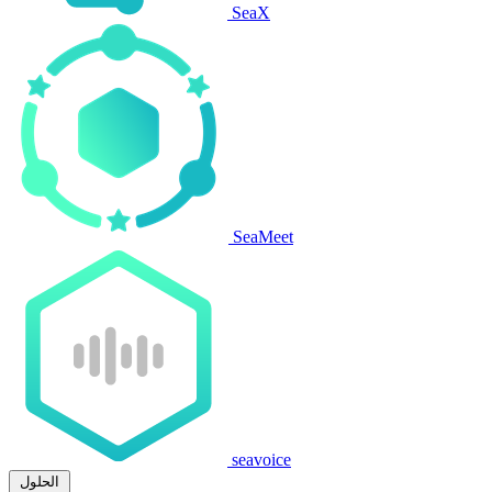
SeaX
SeaMeet
seavoice
الحلول