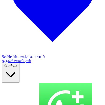
SeaHealth - உகந்த சுகாதாரம்
ஒருங்கிணைப்புகள்
சேனல்கள்