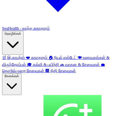
SeaHealth - உகந்த சுகாதாரம்
தொழில்கள்
🛒
இ-காமர்ஸ்
❤️
சுகாதாரம்
🏠
ரியல் எஸ்டேட்
🍽️
உணவகங்கள் &
விருந்தோம்பல்
🎓
கல்வி & பயிற்சி
🚗
வாகன & சேவைகள்
💼
தொழில்முறை சேவைகள்
🏢
நிதி சேவைகள்
சேனல்கள்