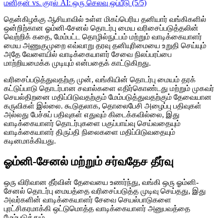
மனிதன் vs. குரல் AI: ஒரு செலவு ஒப்பீடு (5/5)
தென்கிழக்கு ஆசியாவில் உள்ள மிகப்பெரிய தனியார் வங்கிகளில்
ஒன்றிற்கான ஓம்னி-சேனல் தொடர்பு மைய வரிசைப்படுத்தலின்
வெற்றிக் கதை, மேம்பட்ட தொழில்நுட்பம் மற்றும் வாடிக்கையாளர்
மைய அணுகுமுறை எவ்வாறு தரவு தனியுரிமையை உறுதி செய்யும்
அதே வேளையில் வாடிக்கையாளர் சேவை நிலப்பரப்பை
மாற்றியமைக்க முடியும் என்பதைக் காட்டுகிறது.
வரிசைப்படுத்துவதற்கு முன், வங்கியின் தொடர்பு மையம் தரக்
கட்டுப்பாடு தொடர்பான சவால்களை எதிர்கொண்டது மற்றும் முகவர்
செயல்திறனை மதிப்பிடுவதற்கும் மேம்படுத்துவதற்கும் தேவையான
கருவிகள் இல்லை. கூடுதலாக, தொலைபேசி அழைப்பு பதிவுகள்
அல்லது பேச்சுப் பதிவுகள் எதுவும் கிடைக்கவில்லை, இது
வாடிக்கையாளர் தொடர்புகளை பகுப்பாய்வு செய்வதையும்
வாடிக்கையாளர் திருப்தி நிலைகளை மதிப்பிடுவதையும்
கடினமாக்கியது.
ஓம்னி-சேனல் மற்றும் சர்வதேச தீர்வு
ஒரு விரிவான தீர்வின் தேவையை உணர்ந்து, வங்கி ஒரு ஓம்னி-
சேனல் தொடர்பு மையத்தை வரிசைப்படுத்த முடிவு செய்தது, இது
அவர்களின் வாடிக்கையாளர் சேவை செயல்பாடுகளை
புரட்சிகரமாக்கி ஒட்டுமொத்த வாடிக்கையாளர் அனுபவத்தை
மேம்படுத்தும்.