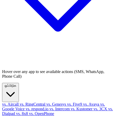
Hover over any app to see available actions (SMS, WhatsApp,
Phone Call)
ஒப்பிடுக
vs. Aircall
vs. RingCentral
vs. Genesys
vs. Five9
vs. Avaya
vs.
Google Voice
vs. respond.io
vs. Intercom
vs. Kustomer
vs. 3CX
vs.
Dialpad
vs. 8x8
vs. OpenPhone