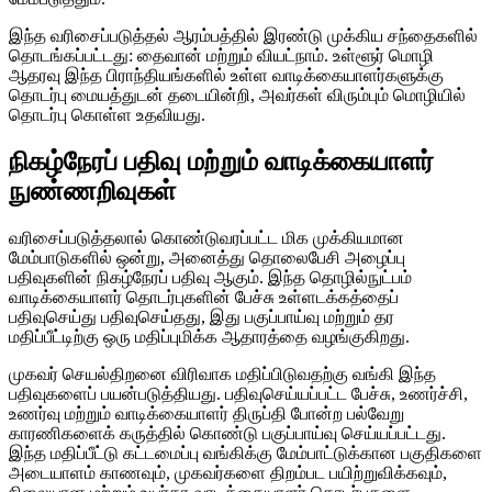
இந்த வரிசைப்படுத்தல் ஆரம்பத்தில் இரண்டு முக்கிய சந்தைகளில்
தொடங்கப்பட்டது: தைவான் மற்றும் வியட்நாம். உள்ளூர் மொழி
ஆதரவு இந்த பிராந்தியங்களில் உள்ள வாடிக்கையாளர்களுக்கு
தொடர்பு மையத்துடன் தடையின்றி, அவர்கள் விரும்பும் மொழியில்
தொடர்பு கொள்ள உதவியது.
நிகழ்நேரப் பதிவு மற்றும் வாடிக்கையாளர்
நுண்ணறிவுகள்
வரிசைப்படுத்தலால் கொண்டுவரப்பட்ட மிக முக்கியமான
மேம்பாடுகளில் ஒன்று, அனைத்து தொலைபேசி அழைப்பு
பதிவுகளின் நிகழ்நேரப் பதிவு ஆகும். இந்த தொழில்நுட்பம்
வாடிக்கையாளர் தொடர்புகளின் பேச்சு உள்ளடக்கத்தைப்
பதிவுசெய்து பதிவுசெய்தது, இது பகுப்பாய்வு மற்றும் தர
மதிப்பீட்டிற்கு ஒரு மதிப்புமிக்க ஆதாரத்தை வழங்குகிறது.
முகவர் செயல்திறனை விரிவாக மதிப்பிடுவதற்கு வங்கி இந்த
பதிவுகளைப் பயன்படுத்தியது. பதிவுசெய்யப்பட்ட பேச்சு, உணர்ச்சி,
உணர்வு மற்றும் வாடிக்கையாளர் திருப்தி போன்ற பல்வேறு
காரணிகளைக் கருத்தில் கொண்டு பகுப்பாய்வு செய்யப்பட்டது.
இந்த மதிப்பீட்டு கட்டமைப்பு வங்கிக்கு மேம்பாட்டுக்கான பகுதிகளை
அடையாளம் காணவும், முகவர்களை திறம்பட பயிற்றுவிக்கவும்,