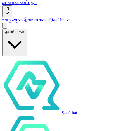
விலை
வலைப்பதிவு
IN
உள்நுழைக
இலவசமாக பதிவு செய்க
தயாரிப்புகள்
SeaChat