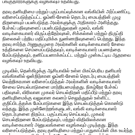
பங்குதாரர்களுக்கு வழங்கவும் உதவியது.
தரவு தனியுரிமை மற்றும் பகுப்பாய்வுக்கான வங்கியின் அர்ப்பணிப்பு,
வரிசைப்படுத்தப்பட்ட ஓம்னி-சேனல் தொடர்பு மையத்தின் முழு
திறனையும் பயன்படுத்த அவர்களுக்கு அதிகாரம் அளித்தது.
பேச்சுப் பதிவுகளைப் பயன்படுத்துவதன் மூலம், வங்கி
வாடிக்கையாளர் விருப்பத்தேர்வுகள், சிக்கல்கள் மற்றும் திருப்தி
நிலைகள் பற்றிய மதிப்புமிக்க நுண்ணறிவுகளைப் பெற்றது. இந்த
தரவு சார்ந்த அணுகுமுறை அவர்களின் வாடிக்கையாளர் சேவை
உத்திகளை செம்மைப்படுத்தவும், வாடிக்கையாளர் பயணத்தை
மேம்படுத்தவும், தனிப்பயனாக்கப்பட்ட மற்றும் முன்கூட்டிய ஆதரவை
வழங்கவும் உதவியது.
முடிவில், தென்கிழக்கு ஆசியாவில் உள்ள மிகப்பெரிய தனியார்
வங்கிகளில் ஒன்றிற்கான ஓம்னி-சேனல் தொடர்பு மையத்தின்
வெற்றிகரமான வரிசைப்படுத்தல் அவர்களின் வாடிக்கையாளர்
சேவை செயல்பாடுகளை மாற்றியமைத்தது. நிகழ்நேர பேச்சுப்
பதிவுகள், விரிவான முகவர் செயல்திறன் மதிப்பீடு மற்றும் தரவு
தனியுரிமைக்கு வலுவான கவனம் செலுத்துதல் உள்ளிட்ட
குறிப்பிடத்தக்க மேம்பாடுகளை இந்த செயல்படுத்தல் கொண்டு
வந்தது. இந்த முன்னேற்றங்களுடன், வங்கி வாடிக்கையாளர்
தொடர்புகளை திறம்பட பகுப்பாய்வு செய்யவும், முகவர்
செயல்திறனை மேம்படுத்தவும், மற்றும் விதிவிலக்கான
வாடிக்கையாளர் அனுபவங்களை வழங்கவும் முடிந்தது. இந்த
வரிசைப்படுத்தல், தரவு தனியுரிமை மற்றும் பாதுகாப்பின் மிக உயர்ந்த