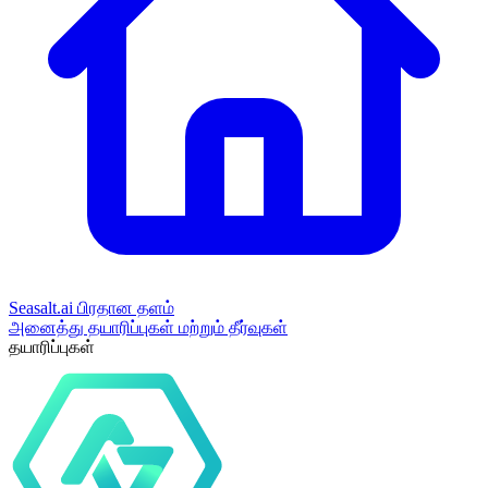
Seasalt.ai பிரதான தளம்
அனைத்து தயாரிப்புகள் மற்றும் தீர்வுகள்
தயாரிப்புகள்