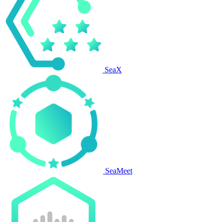
SeaX
SeaMeet