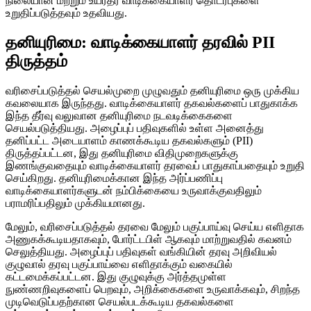
நிலையான மற்றும் உயர்தர வாடிக்கையாளர் தொடர்புகளை
உறுதிப்படுத்தவும் உதவியது.
தனியுரிமை: வாடிக்கையாளர் தரவில் PII
திருத்தம்
வரிசைப்படுத்தல் செயல்முறை முழுவதும் தனியுரிமை ஒரு முக்கிய
கவலையாக இருந்தது. வாடிக்கையாளர் தகவல்களைப் பாதுகாக்க
இந்த தீர்வு வலுவான தனியுரிமை நடவடிக்கைகளை
செயல்படுத்தியது. அழைப்புப் பதிவுகளில் உள்ள அனைத்து
தனிப்பட்ட அடையாளம் காணக்கூடிய தகவல்களும் (PII)
திருத்தப்பட்டன, இது தனியுரிமை விதிமுறைகளுக்கு
இணங்குவதையும் வாடிக்கையாளர் தரவைப் பாதுகாப்பதையும் உறுதி
செய்கிறது. தனியுரிமைக்கான இந்த அர்ப்பணிப்பு
வாடிக்கையாளர்களுடன் நம்பிக்கையை உருவாக்குவதிலும்
பராமரிப்பதிலும் முக்கியமானது.
மேலும், வரிசைப்படுத்தல் தரவை மேலும் பகுப்பாய்வு செய்ய எளிதாக
அணுகக்கூடியதாகவும், போர்ட்டபிள் ஆகவும் மாற்றுவதில் கவனம்
செலுத்தியது. அழைப்புப் பதிவுகள் வங்கியின் தரவு அறிவியல்
குழுவால் தரவு பகுப்பாய்வை எளிதாக்கும் வகையில்
கட்டமைக்கப்பட்டன. இது குழுவுக்கு அர்த்தமுள்ள
நுண்ணறிவுகளைப் பெறவும், அறிக்கைகளை உருவாக்கவும், சிறந்த
முடிவெடுப்பதற்கான செயல்படக்கூடிய தகவல்களை