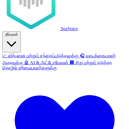
SeaVoice
தீர்வுகள்
📈
விற்பனை மற்றும் சந்தைப்படுத்தலுக்கு
🎧
வாடிக்கையாளர்
ஆதரவுக்கு
🤖
AI & ஆட்டோமேஷன்
🏢
சிறு மற்றும் நடுத்தர
தொழில் உரிமையாளர்களுக்கு