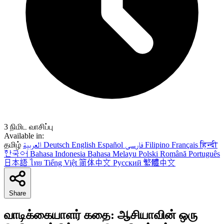
3 நிமிட வாசிப்பு
Available in:
தமிழ்
العربية
Deutsch
English
Español
فارسی
Filipino
Français
हिन्दी
한국어
Bahasa Indonesia
Bahasa Melayu
Polski
Română
Português
日本語
ไทย
Tiếng Việt
简体中文
Русский
繁體中文
Share
வாடிக்கையாளர் கதை: ஆசியாவின் ஒரு