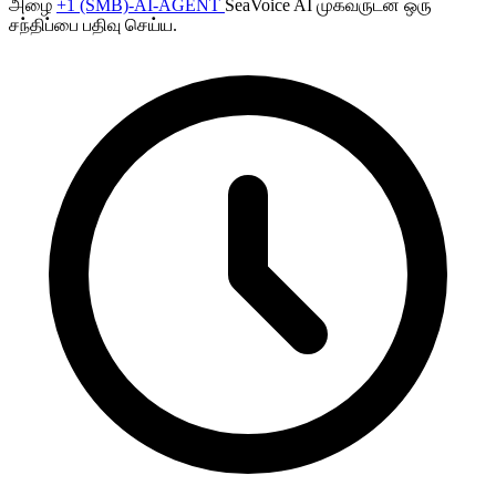
அழை
+1 (SMB)-AI-AGENT
SeaVoice AI முகவருடன் ஒரு
சந்திப்பை பதிவு செய்ய.