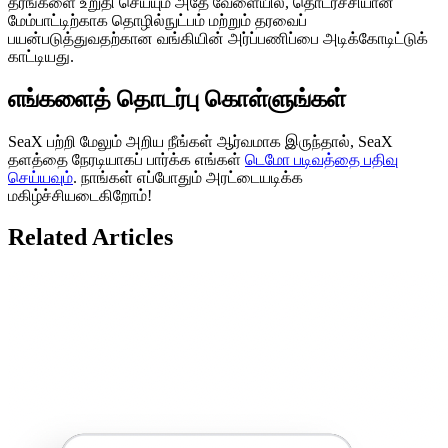
தரங்களை உறுதி செய்யும் அதே வேளையில், தொடர்ச்சியான
மேம்பாட்டிற்காக தொழில்நுட்பம் மற்றும் தரவைப்
பயன்படுத்துவதற்கான வங்கியின் அர்ப்பணிப்பை அடிக்கோடிட்டுக்
காட்டியது.
எங்களைத் தொடர்பு கொள்ளுங்கள்
SeaX பற்றி மேலும் அறிய நீங்கள் ஆர்வமாக இருந்தால், SeaX
தளத்தை நேரடியாகப் பார்க்க எங்கள்
டெமோ படிவத்தை பதிவு
செய்யவும்
. நாங்கள் எப்போதும் அரட்டையடிக்க
மகிழ்ச்சியடைகிறோம்!
Related Articles