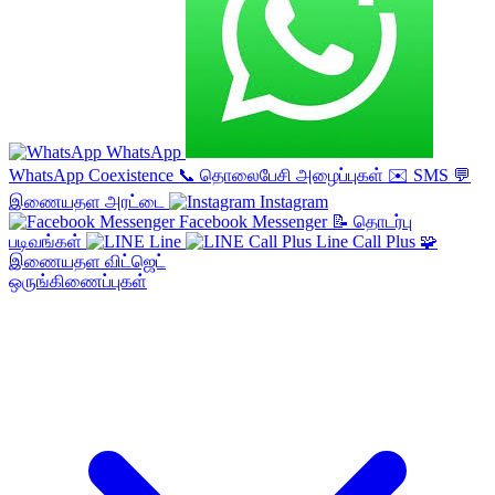
WhatsApp
WhatsApp Coexistence
📞
தொலைபேசி அழைப்புகள்
✉️
SMS
💬
இணையதள அரட்டை
Instagram
Facebook Messenger
📝
தொடர்பு
படிவங்கள்
Line
Line Call Plus
🧩
இணையதள விட்ஜெட்
ஒருங்கிணைப்புகள்