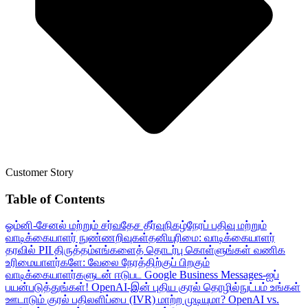
Customer Story
Table of Contents
ஓம்னி-சேனல் மற்றும் சர்வதேச தீர்வு
நிகழ்நேரப் பதிவு மற்றும்
வாடிக்கையாளர் நுண்ணறிவுகள்
தனியுரிமை: வாடிக்கையாளர்
தரவில் PII திருத்தம்
எங்களைத் தொடர்பு கொள்ளுங்கள்
வணிக
உரிமையாளர்களே: வேலை நேரத்திற்குப் பிறகும்
வாடிக்கையாளர்களுடன் ஈடுபட Google Business Messages-ஐப்
பயன்படுத்துங்கள்!
OpenAI-இன் புதிய குரல் தொழில்நுட்பம் உங்கள்
ஊடாடும் குரல் பதிலளிப்பை (IVR) மாற்ற முடியுமா?
OpenAI vs.