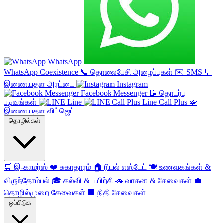
WhatsApp
WhatsApp Coexistence
📞
தொலைபேசி அழைப்புகள்
✉️
SMS
💬
இணையதள அரட்டை
Instagram
Facebook Messenger
📝
தொடர்பு
படிவங்கள்
Line
Line Call Plus
🧩
இணையதள விட்ஜெட்
தொழில்கள்
🛒
இ-காமர்ஸ்
❤️
சுகாதாரம்
🏠
ரியல் எஸ்டேட்
🍽️
உணவகங்கள் &
விருந்தோம்பல்
🎓
கல்வி & பயிற்சி
🚗
வாகன & சேவைகள்
💼
தொழில்முறை சேவைகள்
🏢
நிதி சேவைகள்
ஒப்பிடுக