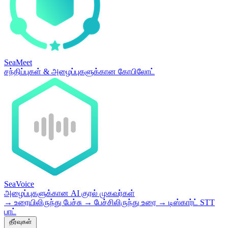
SeaMeet
சந்திப்புகள் & அழைப்புகளுக்கான கோபிலோட்
SeaVoice
அழைப்புகளுக்கான AI குரல் முகவர்கள்
→
உரையிலிருந்து பேச்சு
→
பேச்சிலிருந்து உரை
→
டிஸ்கார்ட் STT
பாட்
தீர்வுகள்