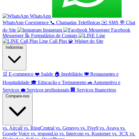
WhatsApp
WhatsApp Coexistence
📞
Chamadas Telefônicas
✉️
SMS
💬
Chat
do Site
Instagram
Facebook
Messenger
📝
Formulários de Contato
Line
Line Call Plus
🧩
Widget do Site
Indústrias
🛒
E-commerce
❤️
Saúde
🏠
Imobiliário
🍽️
Restaurantes e
Hospitalidade
🎓
Educação e Treinamento
🚗
Automotivo e
Serviços
💼
Serviços profissionais
🏢
Serviços financeiros
Compare-nos
vs. Aircall
vs. RingCentral
vs. Genesys
vs. Five9
vs. Avaya
vs.
Google Voice
vs. respond.io
vs. Intercom
vs. Kustomer
vs. 3CX
vs.