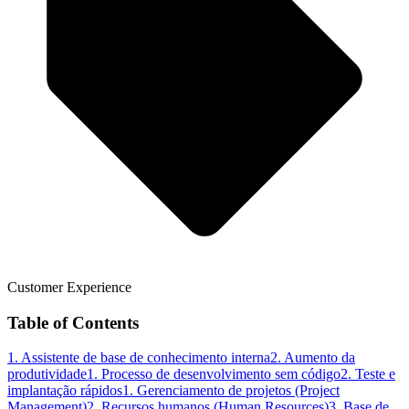
Customer Experience
Table of Contents
1. Assistente de base de conhecimento interna
2. Aumento da
produtividade
1. Processo de desenvolvimento sem código
2. Teste e
implantação rápidos
1. Gerenciamento de projetos (Project
Management)
2. Recursos humanos (Human Resources)
3. Base de