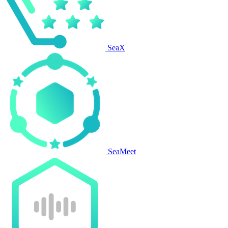
SeaX
SeaMeet