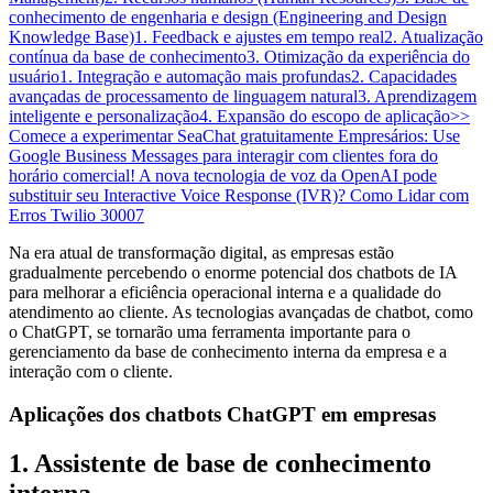
conhecimento de engenharia e design (Engineering and Design
Knowledge Base)
1. Feedback e ajustes em tempo real
2. Atualização
contínua da base de conhecimento
3. Otimização da experiência do
usuário
1. Integração e automação mais profundas
2. Capacidades
avançadas de processamento de linguagem natural
3. Aprendizagem
inteligente e personalização
4. Expansão do escopo de aplicação
>>
Comece a experimentar SeaChat gratuitamente
Empresários: Use
Google Business Messages para interagir com clientes fora do
horário comercial!
A nova tecnologia de voz da OpenAI pode
substituir seu Interactive Voice Response (IVR)?
Como Lidar com
Erros Twilio 30007
Na era atual de transformação digital, as empresas estão
gradualmente percebendo o enorme potencial dos chatbots de IA
para melhorar a eficiência operacional interna e a qualidade do
atendimento ao cliente. As tecnologias avançadas de chatbot, como
o ChatGPT, se tornarão uma ferramenta importante para o
gerenciamento da base de conhecimento interna da empresa e a
interação com o cliente.
Aplicações dos chatbots ChatGPT em empresas
1. Assistente de base de conhecimento
interna