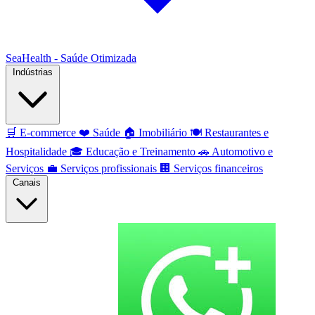
SeaHealth - Saúde Otimizada
Indústrias
🛒
E-commerce
❤️
Saúde
🏠
Imobiliário
🍽️
Restaurantes e
Hospitalidade
🎓
Educação e Treinamento
🚗
Automotivo e
Serviços
💼
Serviços profissionais
🏢
Serviços financeiros
Canais