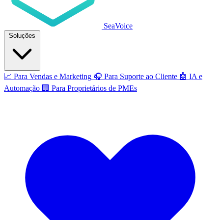
SeaVoice
Soluções
📈
Para Vendas e Marketing
🎧
Para Suporte ao Cliente
🤖
IA e
Automação
🏢
Para Proprietários de PMEs