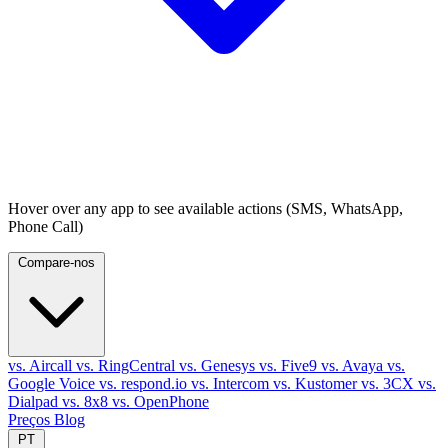
Hover over any app to see available actions (SMS, WhatsApp,
Phone Call)
Compare-nos
vs. Aircall
vs. RingCentral
vs. Genesys
vs. Five9
vs. Avaya
vs.
Google Voice
vs. respond.io
vs. Intercom
vs. Kustomer
vs. 3CX
vs.
Dialpad
vs. 8x8
vs. OpenPhone
Preços
Blog
PT