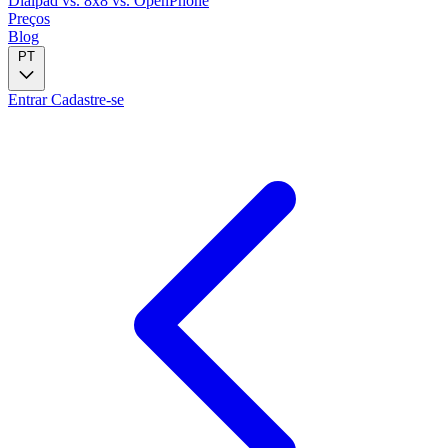
Dialpad
vs. 8x8
vs. OpenPhone
Preços
Blog
PT
Entrar
Cadastre-se