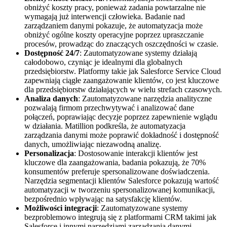
obniżyć koszty pracy, ponieważ zadania powtarzalne nie
wymagają już interwencji człowieka. Badanie nad
zarządzaniem danymi pokazuje, że automatyzacja może
obniżyć ogólne koszty operacyjne poprzez upraszczanie
procesów, prowadząc do znaczących oszczędności w czasie.
Dostępność 24/7
: Zautomatyzowane systemy działają
całodobowo, czyniąc je idealnymi dla globalnych
przedsiębiorstw. Platformy takie jak Salesforce Service Cloud
zapewniają ciągłe zaangażowanie klientów, co jest kluczowe
dla przedsiębiorstw działających w wielu strefach czasowych.
Analiza danych
: Zautomatyzowane narzędzia analityczne
pozwalają firmom przechwytywać i analizować dane
połączeń, poprawiając decyzje poprzez zapewnienie wglądu
w działania. Matillion podkreśla, że automatyzacja
zarządzania danymi może poprawić dokładność i dostępność
danych, umożliwiając niezawodną analizę.
Personalizacja
: Dostosowanie interakcji klientów jest
kluczowe dla zaangażowania, badania pokazują, że 70%
konsumentów preferuje spersonalizowane doświadczenia.
Narzędzia segmentacji klientów Salesforce pokazują wartość
automatyzacji w tworzeniu spersonalizowanej komunikacji,
bezpośrednio wpływając na satysfakcję klientów.
Możliwości integracji
: Zautomatyzowane systemy
bezproblemowo integrują się z platformami CRM takimi jak
Salesforce i innymi narzędziami zarządzania danymi,