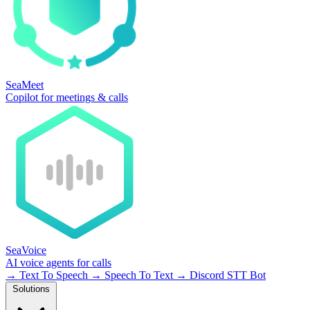
SeaMeet
Copilot for meetings & calls
SeaVoice
AI voice agents for calls
→
Text To Speech
→
Speech To Text
→
Discord STT Bot
Solutions