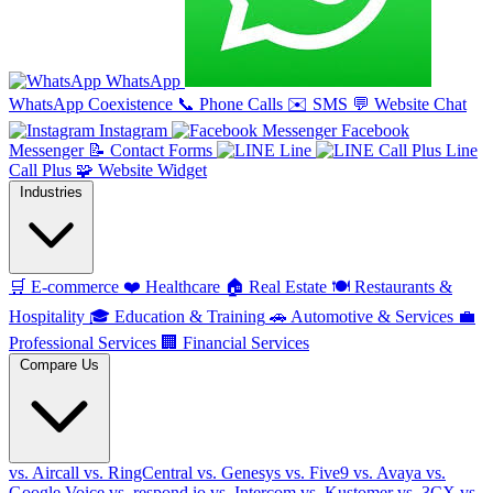
WhatsApp
WhatsApp Coexistence
📞
Phone Calls
✉️
SMS
💬
Website Chat
Instagram
Facebook
Messenger
📝
Contact Forms
Line
Line
Call Plus
🧩
Website Widget
Industries
🛒
E-commerce
❤️
Healthcare
🏠
Real Estate
🍽️
Restaurants &
Hospitality
🎓
Education & Training
🚗
Automotive & Services
💼
Professional Services
🏢
Financial Services
Compare Us
vs. Aircall
vs. RingCentral
vs. Genesys
vs. Five9
vs. Avaya
vs.
Google Voice
vs. respond.io
vs. Intercom
vs. Kustomer
vs. 3CX
vs.