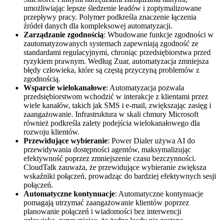
umożliwiając lepsze śledzenie leadów i zoptymalizowane
przepływy pracy. Polymer podkreśla znaczenie łączenia
źródeł danych dla kompleksowej automatyzacji.
Zarządzanie zgodnością
: Wbudowane funkcje zgodności w
zautomatyzowanych systemach zapewniają zgodność ze
standardami regulacyjnymi, chroniąc przedsiębiorstwa przed
ryzykiem prawnym. Według Zuar, automatyzacja zmniejsza
błędy człowieka, które są częstą przyczyną problemów z
zgodnością.
Wsparcie wielokanałowe
: Automatyzacja pozwala
przedsiębiorstwom wchodzić w interakcje z klientami przez
wiele kanałów, takich jak SMS i e-mail, zwiększając zasięg i
zaangażowanie. Infrastruktura w skali chmury Microsoft
również podkreśla zalety podejścia wielokanałowego dla
rozwoju klientów.
Przewidujące wybieranie
: Power Dialer używa AI do
przewidywania dostępności agentów, maksymalizując
efektywność poprzez zmniejszenie czasu bezczynności.
CloudTalk zauważa, że przewidujące wybieranie zwiększa
wskaźniki połączeń, prowadząc do bardziej efektywnych sesji
połączeń.
Automatyczne kontynuacje
: Automatyczne kontynuacje
pomagają utrzymać zaangażowanie klientów poprzez
planowanie połączeń i wiadomości bez interwencji