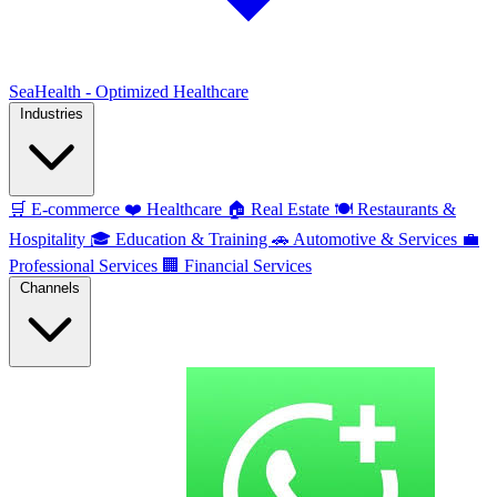
SeaHealth - Optimized Healthcare
Industries
🛒
E-commerce
❤️
Healthcare
🏠
Real Estate
🍽️
Restaurants &
Hospitality
🎓
Education & Training
🚗
Automotive & Services
💼
Professional Services
🏢
Financial Services
Channels