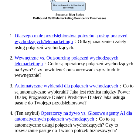
Dlaczego małe przedsiębiorstwa potrzebują usług połączeń
wychodzących/telemarketingu
：Odkryj znaczenie i zalety
usług połączeń wychodzących.
Wewnętrzne vs. Outsourcing połączeń wychodzących
telemarketingu
：Co to są operatorzy połączeń wychodzących
na żywo? Czy powinieneś outsourcować czy zatrudnić
wewnętrznie?
Automatyczne wybieraki dla połączeń wychodzących
：Co to
są automatyczne wybieraki? Jaka jest różnica między Power
Dialer, Progressive Dialer i Predictive Dialer? Jaka usługa
pasuje do Twojego przedsiębiorstwa?
(Ten artykuł)
Operatorzy na żywo vs. Głosowe agenty AI dla
automatycznych połączeń wychodzących
：Co to są
automatyczne usługi połączeń wychodzących? Czy to
rozwiązanie pasuje do Twoich potrzeb biznesowych?