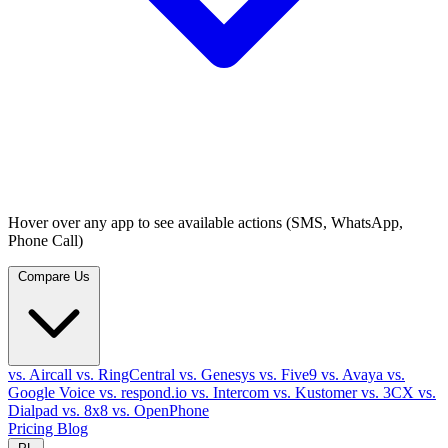
Hover over any app to see available actions (SMS, WhatsApp,
Phone Call)
Compare Us
vs. Aircall
vs. RingCentral
vs. Genesys
vs. Five9
vs. Avaya
vs.
Google Voice
vs. respond.io
vs. Intercom
vs. Kustomer
vs. 3CX
vs.
Dialpad
vs. 8x8
vs. OpenPhone
Pricing
Blog