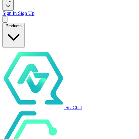
PL
Sign In
Sign Up
Products
SeaChat