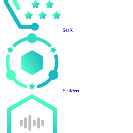
SeaX
SeaMeet