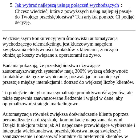
Jak wybrać najlepszą usługę połączeń wychodzących
：
Chcesz wiedzieć, która z powyższych usług najlepiej pasuje
do Twojego przedsiębiorstwa? Ten artykuł pomoże Ci podjąć
decyzję.
W dzisiejszym konkurencyjnym środowisku automatyzacja
wychodzącego telemarketingu jest kluczowym napędem
zwiększania efektywności kontaktów z klientami, znacząco
obniżając koszty związane z operatorami na żywo.
Badania pokazują, że przedsiębiorstwa używające
zautomatyzowanych systemów mają 300% wyższą efektywność
kontaktów niż ręczne wybieranie, pozwalając im zmniejszyć
przestoje między interakcjami i dotrzeć do większej liczby klientów.
To podejście nie tylko maksymalizuje produktywność agentów, ale
także zapewnia zaawansowane śledzenie i wgląd w dane, aby
optymalizować strategie marketingowe.
Automatyzacja również zwiększa doświadczenie klienta poprzez
personalizację na dużą skalę, komunikację napędzaną danymi.
Dzięki funkcjom takim jak AI-napędzane przewidujące wybieranie i
integracja wielokanałowa, przedsiębiorstwa mogą zwiększyć
zaangażowanie i dopasować kontakty do preferencji klientów, w