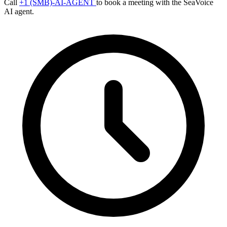
Call
+1 (SMB)-AI-AGENT
to book a meeting with the SeaVoice
AI agent.