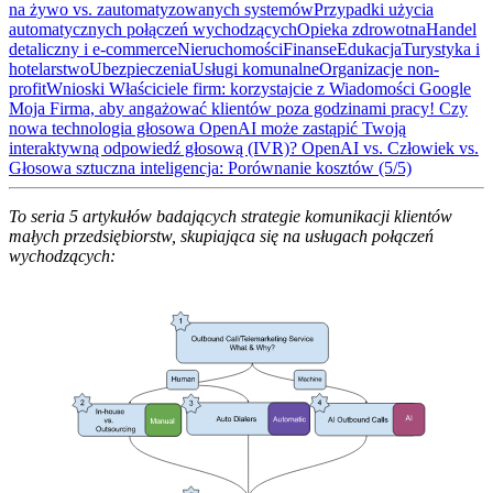
na żywo vs. zautomatyzowanych systemów
Przypadki użycia
automatycznych połączeń wychodzących
Opieka zdrowotna
Handel
detaliczny i e-commerce
Nieruchomości
Finanse
Edukacja
Turystyka i
hotelarstwo
Ubezpieczenia
Usługi komunalne
Organizacje non-
profit
Wnioski
Właściciele firm: korzystajcie z Wiadomości Google
Moja Firma, aby angażować klientów poza godzinami pracy!
Czy
nowa technologia głosowa OpenAI może zastąpić Twoją
interaktywną odpowiedź głosową (IVR)?
OpenAI vs. Człowiek vs.
Głosowa sztuczna inteligencja: Porównanie kosztów (5/5)
To seria 5 artykułów badających strategie komunikacji klientów
małych przedsiębiorstw, skupiająca się na usługach połączeń
wychodzących: