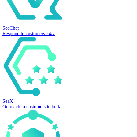
SeaChat
Respond to customers 24/7
SeaX
Outreach to customers in bulk