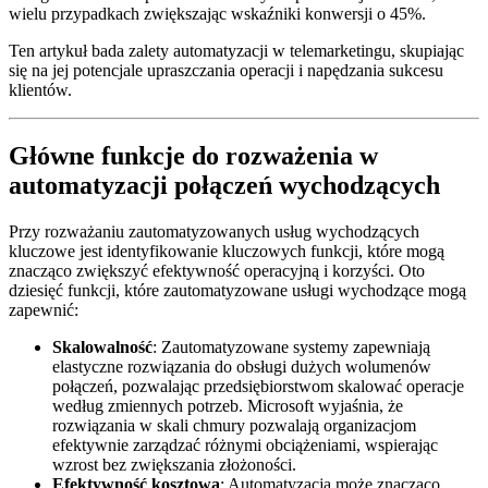
wielu przypadkach zwiększając wskaźniki konwersji o 45%.
Ten artykuł bada zalety automatyzacji w telemarketingu, skupiając
się na jej potencjale upraszczania operacji i napędzania sukcesu
klientów.
Główne funkcje do rozważenia w
automatyzacji połączeń wychodzących
Przy rozważaniu zautomatyzowanych usług wychodzących
kluczowe jest identyfikowanie kluczowych funkcji, które mogą
znacząco zwiększyć efektywność operacyjną i korzyści. Oto
dziesięć funkcji, które zautomatyzowane usługi wychodzące mogą
zapewnić:
Skalowalność
: Zautomatyzowane systemy zapewniają
elastyczne rozwiązania do obsługi dużych wolumenów
połączeń, pozwalając przedsiębiorstwom skalować operacje
według zmiennych potrzeb. Microsoft wyjaśnia, że
rozwiązania w skali chmury pozwalają organizacjom
efektywnie zarządzać różnymi obciążeniami, wspierając
wzrost bez zwiększania złożoności.
Efektywność kosztowa
: Automatyzacja może znacząco