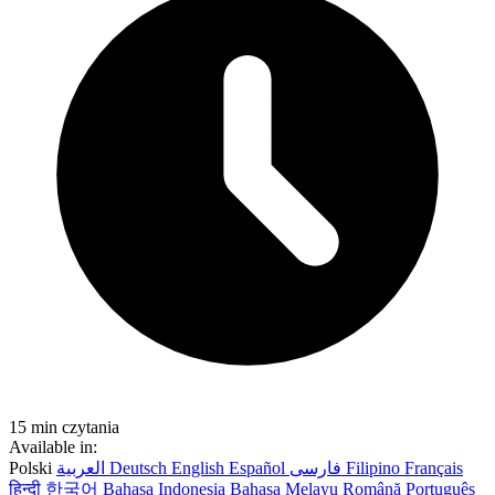
15 min czytania
Available in:
Polski
العربية
Deutsch
English
Español
فارسی
Filipino
Français
हिन्दी
한국어
Bahasa Indonesia
Bahasa Melayu
Română
Português