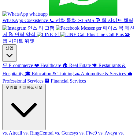
whatsapp
WhatsApp Coexistence
📞
전화 통화
✉️
SMS
💬
웹 사이트 채팅
인스 타 그램
페이스 북 메신
저
📝
연락 양식
선
Line Call Plus
🧩
웹 사이트 위젯
산업
🛒
E-commerce
❤️
Healthcare
🏠
Real Estate
🍽️
Restaurants &
Hospitality
🎓
Education & Training
🚗
Automotive & Services
💼
Professional Services
🏢
Financial Services
우리를 비교하십시오
vs. Aircall
vs. RingCentral
vs. Genesys
vs. Five9
vs. Avaya
vs.