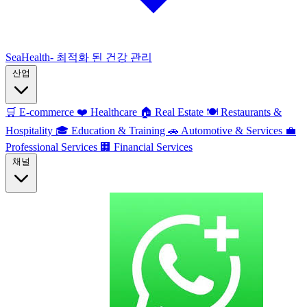
SeaHealth- 최적화 된 건강 관리
산업
🛒
E-commerce
❤️
Healthcare
🏠
Real Estate
🍽️
Restaurants &
Hospitality
🎓
Education & Training
🚗
Automotive & Services
💼
Professional Services
🏢
Financial Services
채널