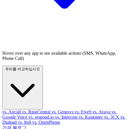
Hover over any app to see available actions (SMS, WhatsApp,
Phone Call)
우리를 비교하십시오
vs. Aircall
vs. RingCentral
vs. Genesys
vs. Five9
vs. Avaya
vs.
Google Voice
vs. respond.io
vs. Intercom
vs. Kustomer
vs. 3CX
vs.
Dialpad
vs. 8x8
vs. OpenPhone
가격
블로그