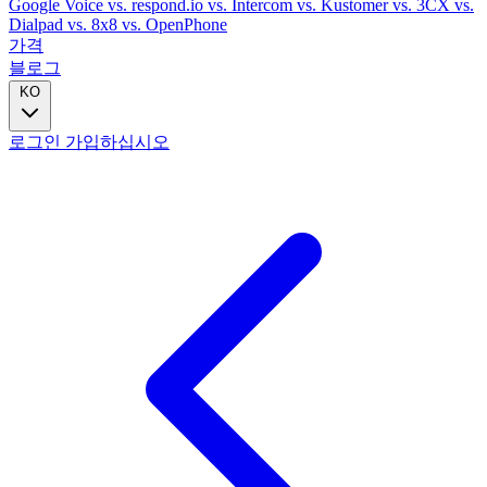
Google Voice
vs. respond.io
vs. Intercom
vs. Kustomer
vs. 3CX
vs.
Dialpad
vs. 8x8
vs. OpenPhone
가격
블로그
KO
로그인
가입하십시오