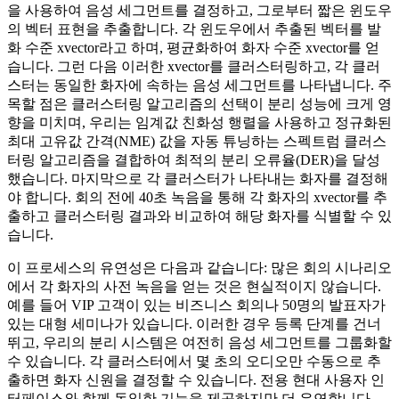
을 사용하여 음성 세그먼트를 결정하고, 그로부터 짧은 윈도우
의 벡터 표현을 추출합니다. 각 윈도우에서 추출된 벡터를 발
화 수준 xvector라고 하며, 평균화하여 화자 수준 xvector를 얻
습니다. 그런 다음 이러한 xvector를 클러스터링하고, 각 클러
스터는 동일한 화자에 속하는 음성 세그먼트를 나타냅니다. 주
목할 점은 클러스터링 알고리즘의 선택이 분리 성능에 크게 영
향을 미치며, 우리는 임계값 친화성 행렬을 사용하고 정규화된
최대 고유값 간격(NME) 값을 자동 튜닝하는 스펙트럼 클러스
터링 알고리즘을 결합하여 최적의 분리 오류율(DER)을 달성
했습니다. 마지막으로 각 클러스터가 나타내는 화자를 결정해
야 합니다. 회의 전에 40초 녹음을 통해 각 화자의 xvector를 추
출하고 클러스터링 결과와 비교하여 해당 화자를 식별할 수 있
습니다.
이 프로세스의 유연성은 다음과 같습니다: 많은 회의 시나리오
에서 각 화자의 사전 녹음을 얻는 것은 현실적이지 않습니다.
예를 들어 VIP 고객이 있는 비즈니스 회의나 50명의 발표자가
있는 대형 세미나가 있습니다. 이러한 경우 등록 단계를 건너
뛰고, 우리의 분리 시스템은 여전히 음성 세그먼트를 그룹화할
수 있습니다. 각 클러스터에서 몇 초의 오디오만 수동으로 추
출하면 화자 신원을 결정할 수 있습니다. 전용 현대 사용자 인
터페이스와 함께 동일한 기능을 제공하지만 더 유연합니다.