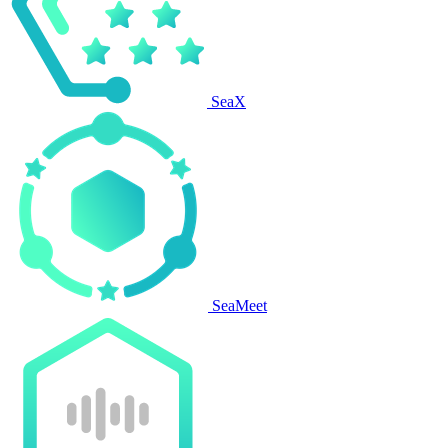
SeaX
SeaMeet