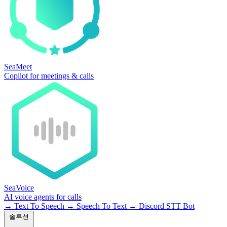
SeaMeet
Copilot for meetings & calls
SeaVoice
AI voice agents for calls
→
Text To Speech
→
Speech To Text
→
Discord STT Bot
솔루션