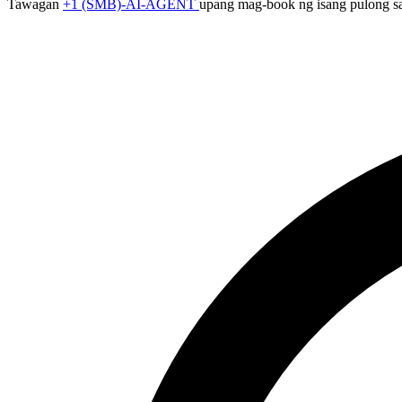
Tawagan
+1 (SMB)-AI-AGENT
upang mag-book ng isang pulong sa