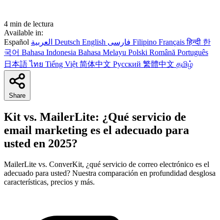
4 min de lectura
Available in:
Español
العربية
Deutsch
English
فارسی
Filipino
Français
हिन्दी
한
국어
Bahasa Indonesia
Bahasa Melayu
Polski
Română
Português
日本語
ไทย
Tiếng Việt
简体中文
Русский
繁體中文
தமிழ்
Share
Kit vs. MailerLite: ¿Qué servicio de
email marketing es el adecuado para
usted en 2025?
MailerLite vs. ConverKit, ¿qué servicio de correo electrónico es el
adecuado para usted? Nuestra comparación en profundidad desglosa
características, precios y más.