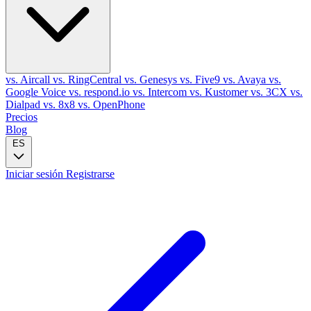
vs. Aircall
vs. RingCentral
vs. Genesys
vs. Five9
vs. Avaya
vs.
Google Voice
vs. respond.io
vs. Intercom
vs. Kustomer
vs. 3CX
vs.
Dialpad
vs. 8x8
vs. OpenPhone
Precios
Blog
ES
Iniciar sesión
Registrarse