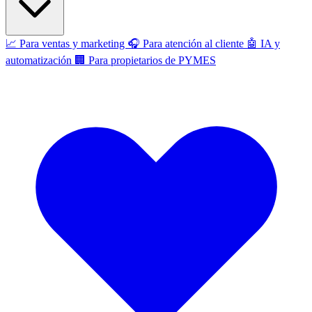
📈
Para ventas y marketing
🎧
Para atención al cliente
🤖
IA y
automatización
🏢
Para propietarios de PYMES