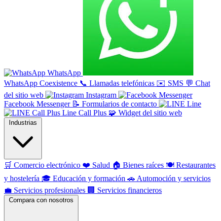
WhatsApp
WhatsApp Coexistence
📞
Llamadas telefónicas
✉️
SMS
💬
Chat
del sitio web
Instagram
Facebook Messenger
📝
Formularios de contacto
Line
Line Call Plus
🧩
Widget del sitio web
Industrias
🛒
Comercio electrónico
❤️
Salud
🏠
Bienes raíces
🍽️
Restaurantes
y hostelería
🎓
Educación y formación
🚗
Automoción y servicios
💼
Servicios profesionales
🏢
Servicios financieros
Compara con nosotros