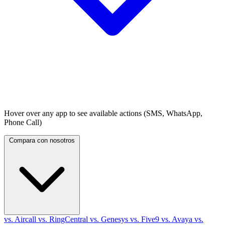
Hover over any app to see available actions (SMS, WhatsApp,
Phone Call)
Compara con nosotros
vs. Aircall
vs. RingCentral
vs. Genesys
vs. Five9
vs. Avaya
vs.