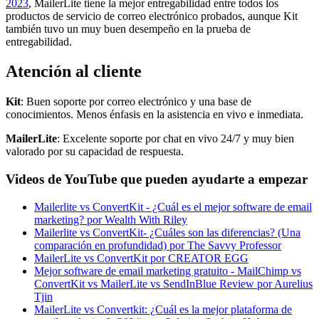
2023
, MailerLite tiene la mejor entregabilidad entre todos los
productos de servicio de correo electrónico probados, aunque Kit
también tuvo un muy buen desempeño en la prueba de
entregabilidad.
Atención al cliente
Kit
: Buen soporte por correo electrónico y una base de
conocimientos. Menos énfasis en la asistencia en vivo e inmediata.
MailerLite
: Excelente soporte por chat en vivo 24/7 y muy bien
valorado por su capacidad de respuesta.
Videos de YouTube que pueden ayudarte a empezar
Mailerlite vs ConvertKit - ¿Cuál es el mejor software de email
marketing? por Wealth With Riley
Mailerlite vs ConvertKit- ¿Cuáles son las diferencias? (Una
comparación en profundidad) por The Savvy Professor
MailerLite vs ConvertKit por CREATOR EGG
Mejor software de email marketing gratuito - MailChimp vs
ConvertKit vs MailerLite vs SendInBlue Review por Aurelius
Tjin
MailerLite vs Convertkit: ¿Cuál es la mejor plataforma de