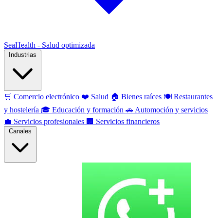
SeaHealth - Salud optimizada
Industrias
🛒
Comercio electrónico
❤️
Salud
🏠
Bienes raíces
🍽️
Restaurantes
y hostelería
🎓
Educación y formación
🚗
Automoción y servicios
💼
Servicios profesionales
🏢
Servicios financieros
Canales