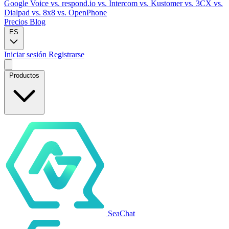
Google Voice
vs. respond.io
vs. Intercom
vs. Kustomer
vs. 3CX
vs.
Dialpad
vs. 8x8
vs. OpenPhone
Precios
Blog
ES
Iniciar sesión
Registrarse
Productos
SeaChat