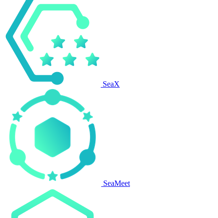
SeaX
SeaMeet