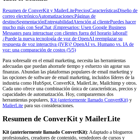
Resumen de ConverKit y MailerLite
Precios
Características
Diseño de
correo electrónico
Automatizaciones:
Páginas de
destino
Segmentación
Entregabilidad
Atención al cliente
Puedes hacer
mucho más con SeaChat
¡Empresarios: Usen Google Business
Messages para interactuar con clientes fuera del horario laboral!
¿Puede la nueva tecnología de voz de OpenAI reemplazar su
respuesta de voz interactiva (IVR)?
OpenAI vs. Humano vs. IA de
voz: una comparación de costos (5/5)
Para sobresalir en el email marketing, necesita las herramientas
adecuadas que puedan ahorrarle tiempo y esfuerzo sin agotar sus
finanzas. Abundan las plataformas populares de email marketing y
las opciones de software de email marketing, incluidos líderes de la
industria como HubSpot, ConverKit, MailerLite, Mailchimp y otros.
Cada uno ofrece una combinación única de características, precios y
capacidades de automatización. Hoy, compararemos dos
herramientas populares,
Kit (anteriormente llamado ConvertKit)
y
MailerLite
para sus consideraciones.
Resumen de ConverKit y MailerLite
Kit (anteriormente llamado ConvertKit)
: Adaptado a blogueros
profesionales, creadores de contenido, vendedores de cursos y