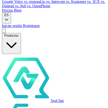
Google Voice
vs. respond.io
vs. Intercom
vs. Kustomer
vs. 3CX
vs.
Dialpad
vs. 8x8
vs. OpenPhone
Precios
Blog
ES
Iniciar sesión
Registrarse
Productos
SeaChat