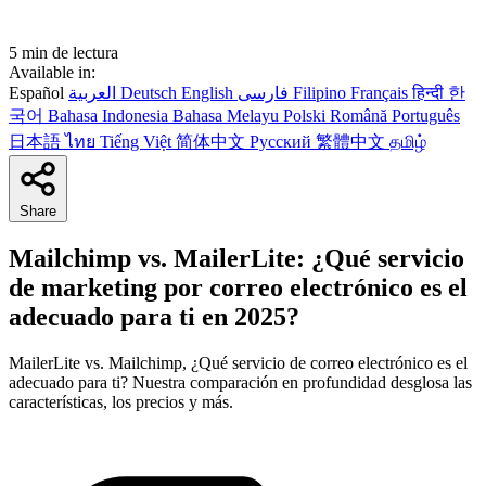
5 min de lectura
Available in:
Español
العربية
Deutsch
English
فارسی
Filipino
Français
हिन्दी
한
국어
Bahasa Indonesia
Bahasa Melayu
Polski
Română
Português
日本語
ไทย
Tiếng Việt
简体中文
Русский
繁體中文
தமிழ்
Share
Mailchimp vs. MailerLite: ¿Qué servicio
de marketing por correo electrónico es el
adecuado para ti en 2025?
MailerLite vs. Mailchimp, ¿Qué servicio de correo electrónico es el
adecuado para ti? Nuestra comparación en profundidad desglosa las
características, los precios y más.