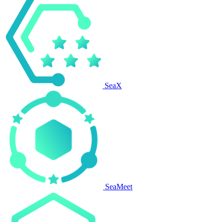
SeaX
SeaMeet