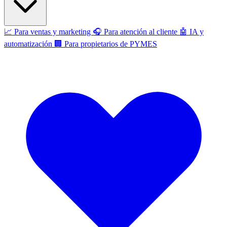
📈
Para ventas y marketing
🎧
Para atención al cliente
🤖
IA y
automatización
🏢
Para propietarios de PYMES