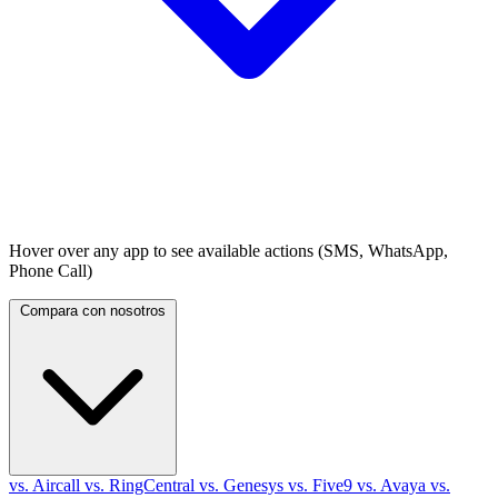
Hover over any app to see available actions (SMS, WhatsApp,
Phone Call)
Compara con nosotros
vs. Aircall
vs. RingCentral
vs. Genesys
vs. Five9
vs. Avaya
vs.