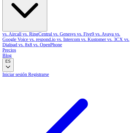
vs. Aircall
vs. RingCentral
vs. Genesys
vs. Five9
vs. Avaya
vs.
Google Voice
vs. respond.io
vs. Intercom
vs. Kustomer
vs. 3CX
vs.
Dialpad
vs. 8x8
vs. OpenPhone
Precios
Blog
ES
Iniciar sesión
Registrarse