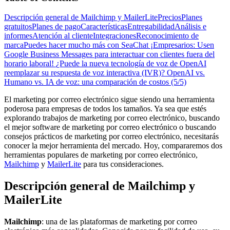
Descripción general de Mailchimp y MailerLite
Precios
Planes
gratuitos
Planes de pago
Características
Entregabilidad
Análisis e
informes
Atención al cliente
Integraciones
Reconocimiento de
marca
Puedes hacer mucho más con SeaChat
¡Empresarios: Usen
Google Business Messages para interactuar con clientes fuera del
horario laboral!
¿Puede la nueva tecnología de voz de OpenAI
reemplazar su respuesta de voz interactiva (IVR)?
OpenAI vs.
Humano vs. IA de voz: una comparación de costos (5/5)
El marketing por correo electrónico sigue siendo una herramienta
poderosa para empresas de todos los tamaños. Ya sea que estés
explorando trabajos de marketing por correo electrónico, buscando
el mejor software de marketing por correo electrónico o buscando
consejos prácticos de marketing por correo electrónico, necesitarás
conocer la mejor herramienta del mercado. Hoy, compararemos dos
herramientas populares de marketing por correo electrónico,
Mailchimp
y
MailerLite
para tus consideraciones.
Descripción general de Mailchimp y
MailerLite
Mailchimp
: una de las plataformas de marketing por correo