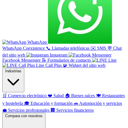
WhatsApp
WhatsApp Coexistence
📞
Llamadas telefónicas
✉️
SMS
💬
Chat
del sitio web
Instagram
Facebook Messenger
📝
Formularios de contacto
Line
Line Call Plus
🧩
Widget del sitio web
Industrias
🛒
Comercio electrónico
❤️
Salud
🏠
Bienes raíces
🍽️
Restaurantes
y hostelería
🎓
Educación y formación
🚗
Automoción y servicios
💼
Servicios profesionales
🏢
Servicios financieros
Compara con nosotros