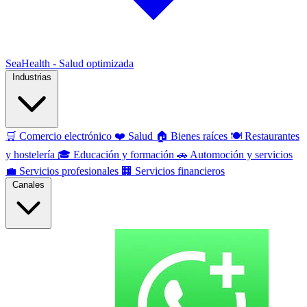
SeaHealth - Salud optimizada
Industrias
🛒
Comercio electrónico
❤️
Salud
🏠
Bienes raíces
🍽️
Restaurantes
y hostelería
🎓
Educación y formación
🚗
Automoción y servicios
💼
Servicios profesionales
🏢
Servicios financieros
Canales