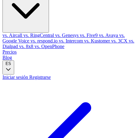
vs. Aircall
vs. RingCentral
vs. Genesys
vs. Five9
vs. Avaya
vs.
Google Voice
vs. respond.io
vs. Intercom
vs. Kustomer
vs. 3CX
vs.
Dialpad
vs. 8x8
vs. OpenPhone
Precios
Blog
ES
Iniciar sesión
Registrarse