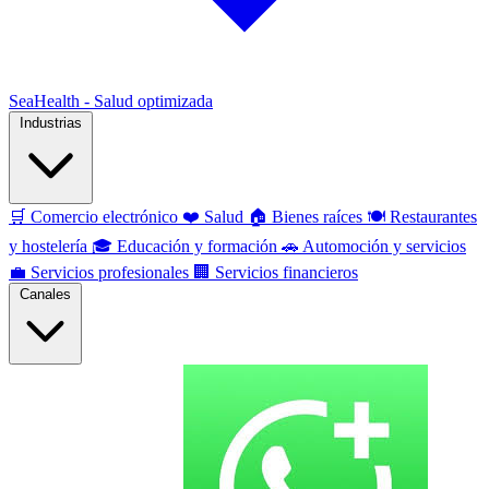
SeaHealth - Salud optimizada
Industrias
🛒
Comercio electrónico
❤️
Salud
🏠
Bienes raíces
🍽️
Restaurantes
y hostelería
🎓
Educación y formación
🚗
Automoción y servicios
💼
Servicios profesionales
🏢
Servicios financieros
Canales