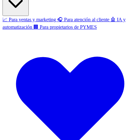
📈
Para ventas y marketing
🎧
Para atención al cliente
🤖
IA y
automatización
🏢
Para propietarios de PYMES