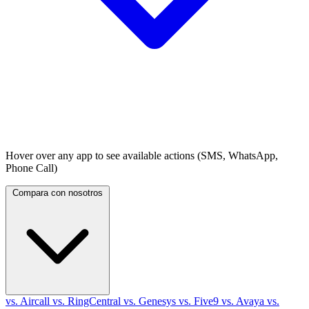
Hover over any app to see available actions (SMS, WhatsApp,
Phone Call)
Compara con nosotros
vs. Aircall
vs. RingCentral
vs. Genesys
vs. Five9
vs. Avaya
vs.