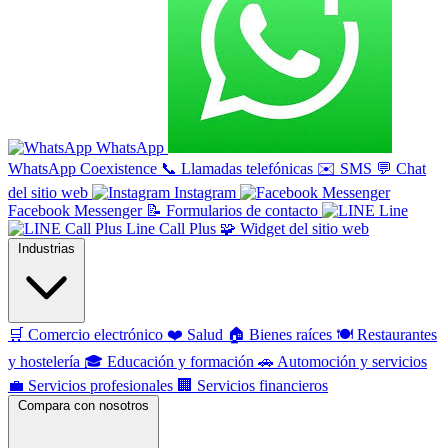
WhatsApp
WhatsApp Coexistence
📞
Llamadas telefónicas
✉️
SMS
💬
Chat
del sitio web
Instagram
Facebook Messenger
📝
Formularios de contacto
Line
Line Call Plus
🧩
Widget del sitio web
Industrias
🛒
Comercio electrónico
❤️
Salud
🏠
Bienes raíces
🍽️
Restaurantes
y hostelería
🎓
Educación y formación
🚗
Automoción y servicios
💼
Servicios profesionales
🏢
Servicios financieros
Compara con nosotros