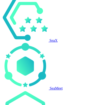
SeaX
SeaMeet