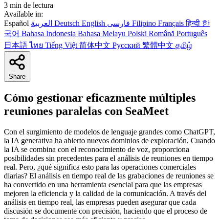
3 min de lectura
Available in:
Español
العربية
Deutsch
English
فارسی
Filipino
Français
हिन्दी
한
국어
Bahasa Indonesia
Bahasa Melayu
Polski
Română
Português
日本語
ไทย
Tiếng Việt
简体中文
Русский
繁體中文
தமிழ்
Share
Cómo gestionar eficazmente múltiples
reuniones paralelas con SeaMeet
Con el surgimiento de modelos de lenguaje grandes como ChatGPT,
la IA generativa ha abierto nuevos dominios de exploración. Cuando
la IA se combina con el reconocimiento de voz, proporciona
posibilidades sin precedentes para el análisis de reuniones en tiempo
real. Pero, ¿qué significa esto para las operaciones comerciales
diarias? El análisis en tiempo real de las grabaciones de reuniones se
ha convertido en una herramienta esencial para que las empresas
mejoren la eficiencia y la calidad de la comunicación. A través del
análisis en tiempo real, las empresas pueden asegurar que cada
discusión se documente con precisión, haciendo que el proceso de