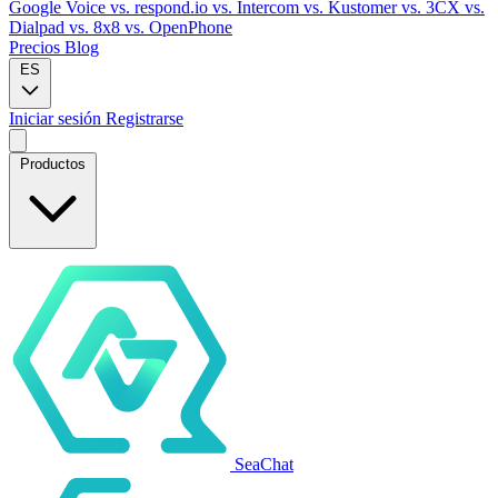
Google Voice
vs. respond.io
vs. Intercom
vs. Kustomer
vs. 3CX
vs.
Dialpad
vs. 8x8
vs. OpenPhone
Precios
Blog
ES
Iniciar sesión
Registrarse
Productos
SeaChat