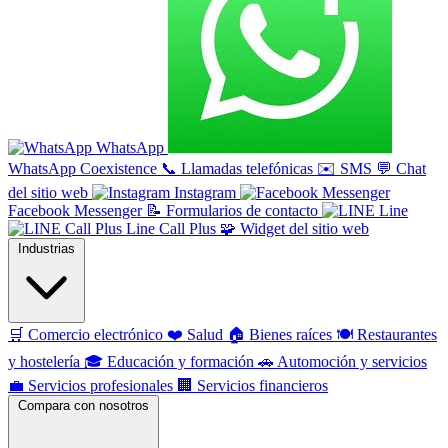
WhatsApp
WhatsApp Coexistence
📞
Llamadas telefónicas
✉️
SMS
💬
Chat
del sitio web
Instagram
Facebook Messenger
📝
Formularios de contacto
Line
Line Call Plus
🧩
Widget del sitio web
Industrias
🛒
Comercio electrónico
❤️
Salud
🏠
Bienes raíces
🍽️
Restaurantes
y hostelería
🎓
Educación y formación
🚗
Automoción y servicios
💼
Servicios profesionales
🏢
Servicios financieros
Compara con nosotros