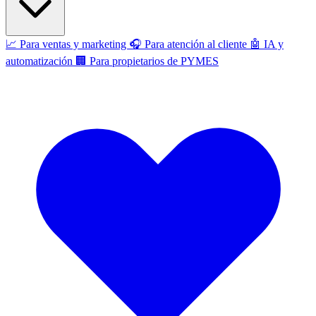
📈
Para ventas y marketing
🎧
Para atención al cliente
🤖
IA y
automatización
🏢
Para propietarios de PYMES