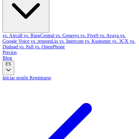
vs. Aircall
vs. RingCentral
vs. Genesys
vs. Five9
vs. Avaya
vs.
Google Voice
vs. respond.io
vs. Intercom
vs. Kustomer
vs. 3CX
vs.
Dialpad
vs. 8x8
vs. OpenPhone
Precios
Blog
ES
Iniciar sesión
Registrarse