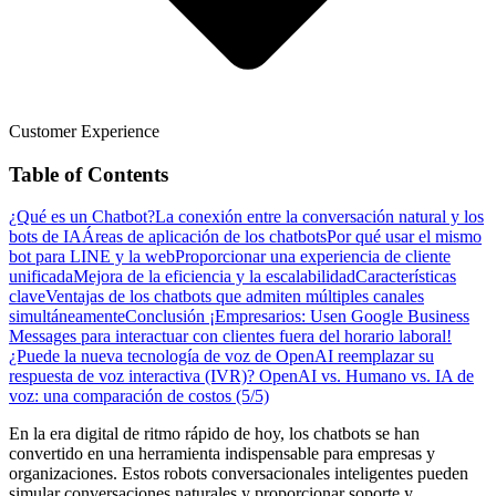
Customer Experience
Table of Contents
¿Qué es un Chatbot?
La conexión entre la conversación natural y los
bots de IA
Áreas de aplicación de los chatbots
Por qué usar el mismo
bot para LINE y la web
Proporcionar una experiencia de cliente
unificada
Mejora de la eficiencia y la escalabilidad
Características
clave
Ventajas de los chatbots que admiten múltiples canales
simultáneamente
Conclusión
¡Empresarios: Usen Google Business
Messages para interactuar con clientes fuera del horario laboral!
¿Puede la nueva tecnología de voz de OpenAI reemplazar su
respuesta de voz interactiva (IVR)?
OpenAI vs. Humano vs. IA de
voz: una comparación de costos (5/5)
En la era digital de ritmo rápido de hoy, los chatbots se han
convertido en una herramienta indispensable para empresas y
organizaciones. Estos robots conversacionales inteligentes pueden
simular conversaciones naturales y proporcionar soporte y