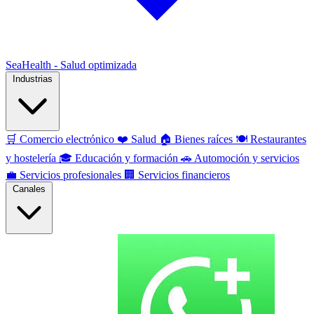
SeaHealth - Salud optimizada
Industrias
🛒
Comercio electrónico
❤️
Salud
🏠
Bienes raíces
🍽️
Restaurantes
y hostelería
🎓
Educación y formación
🚗
Automoción y servicios
💼
Servicios profesionales
🏢
Servicios financieros
Canales