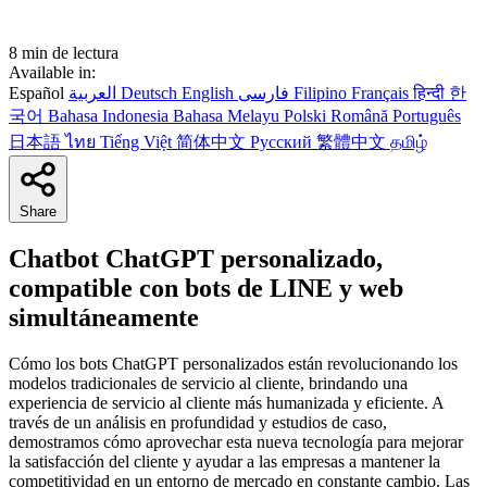
8 min de lectura
Available in:
Español
العربية
Deutsch
English
فارسی
Filipino
Français
हिन्दी
한
국어
Bahasa Indonesia
Bahasa Melayu
Polski
Română
Português
日本語
ไทย
Tiếng Việt
简体中文
Русский
繁體中文
தமிழ்
Share
Chatbot ChatGPT personalizado,
compatible con bots de LINE y web
simultáneamente
Cómo los bots ChatGPT personalizados están revolucionando los
modelos tradicionales de servicio al cliente, brindando una
experiencia de servicio al cliente más humanizada y eficiente. A
través de un análisis en profundidad y estudios de caso,
demostramos cómo aprovechar esta nueva tecnología para mejorar
la satisfacción del cliente y ayudar a las empresas a mantener la
competitividad en un entorno de mercado en constante cambio. Las