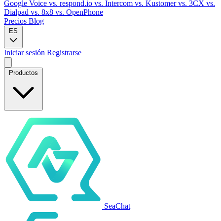
Google Voice
vs. respond.io
vs. Intercom
vs. Kustomer
vs. 3CX
vs.
Dialpad
vs. 8x8
vs. OpenPhone
Precios
Blog
ES
Iniciar sesión
Registrarse
Productos
SeaChat