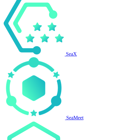
SeaX
SeaMeet