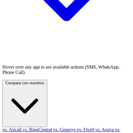
Hover over any app to see available actions (SMS, WhatsApp,
Phone Call)
Compara con nosotros
vs. Aircall
vs. RingCentral
vs. Genesys
vs. Five9
vs. Avaya
vs.