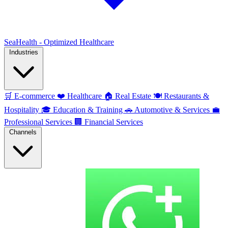
SeaHealth - Optimized Healthcare
Industries
🛒
E-commerce
❤️
Healthcare
🏠
Real Estate
🍽️
Restaurants &
Hospitality
🎓
Education & Training
🚗
Automotive & Services
💼
Professional Services
🏢
Financial Services
Channels