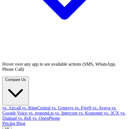
Hover over any app to see available actions (SMS, WhatsApp,
Phone Call)
Compare Us
vs. Aircall
vs. RingCentral
vs. Genesys
vs. Five9
vs. Avaya
vs.
Google Voice
vs. respond.io
vs. Intercom
vs. Kustomer
vs. 3CX
vs.
Dialpad
vs. 8x8
vs. OpenPhone
Pricing
Blog