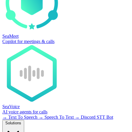
SeaMeet
Copilot for meetings & calls
SeaVoice
AI voice agents for calls
→
Text To Speech
→
Speech To Text
→
Discord STT Bot
Solutions