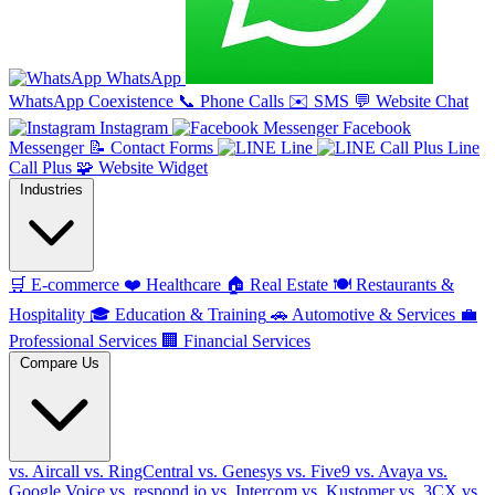
WhatsApp
WhatsApp Coexistence
📞
Phone Calls
✉️
SMS
💬
Website Chat
Instagram
Facebook
Messenger
📝
Contact Forms
Line
Line
Call Plus
🧩
Website Widget
Industries
🛒
E-commerce
❤️
Healthcare
🏠
Real Estate
🍽️
Restaurants &
Hospitality
🎓
Education & Training
🚗
Automotive & Services
💼
Professional Services
🏢
Financial Services
Compare Us
vs. Aircall
vs. RingCentral
vs. Genesys
vs. Five9
vs. Avaya
vs.
Google Voice
vs. respond.io
vs. Intercom
vs. Kustomer
vs. 3CX
vs.