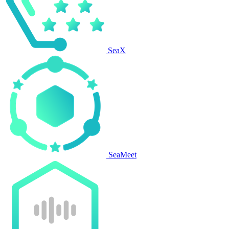
SeaX
SeaMeet