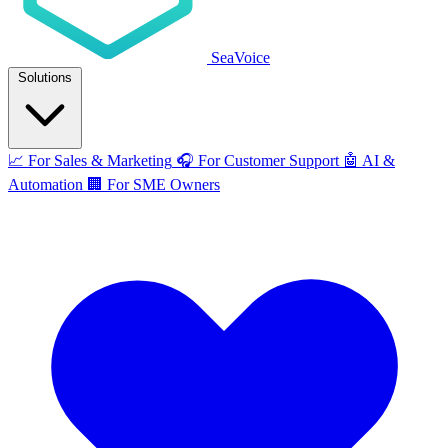
SeaVoice
Solutions
📈
For Sales & Marketing
🎧
For Customer Support
🤖
AI &
Automation
🏢
For SME Owners