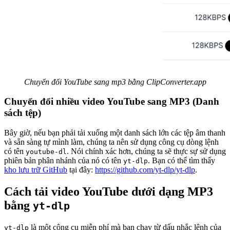
Chuyển đổi YouTube sang mp3 bằng ClipConverter.app
Chuyển đổi nhiều video YouTube sang MP3 (Danh
sách tệp)
Bây giờ, nếu bạn phải tải xuống một danh sách lớn các tệp âm thanh
và sẵn sàng tự mình làm, chúng ta nên sử dụng công cụ dòng lệnh
có tên
. Nói chính xác hơn, chúng ta sẽ thực sự sử dụng
youtube-dl
phiên bản phân nhánh của nó có tên
. Bạn có thể tìm thấy
yt-dlp
kho lưu trữ GitHub
tại đây:
https://github.com/yt-dlp/yt-dlp
.
Cách tải video YouTube dưới dạng MP3
bằng
yt-dlp
là một công cụ miễn phí mà bạn chạy từ dấu nhắc lệnh của
yt-dlp