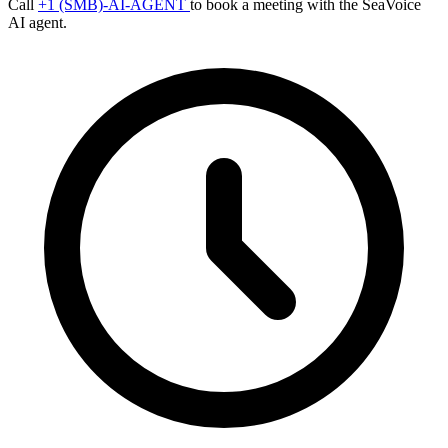
Call
+1 (SMB)-AI-AGENT
to book a meeting with the SeaVoice
AI agent.