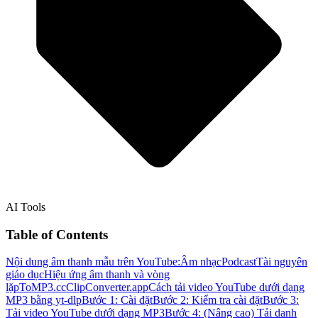
AI Tools
Table of Contents
Nội dung âm thanh mẫu trên YouTube:
Âm nhạc
Podcast
Tài nguyên
giáo dục
Hiệu ứng âm thanh và vòng
lặp
ToMP3.cc
ClipConverter.app
Cách tải video YouTube dưới dạng
MP3 bằng yt-dlp
Bước 1: Cài đặt
Bước 2: Kiểm tra cài đặt
Bước 3:
Tải video YouTube dưới dạng MP3
Bước 4: (Nâng cao) Tải danh