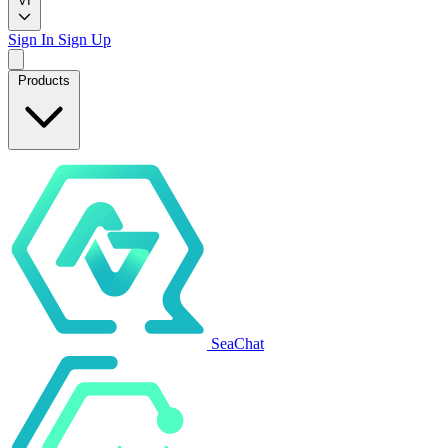
VI
Sign In
Sign Up
Products
SeaChat