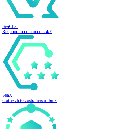
SeaChat
Respond to customers 24/7
SeaX
Outreach to customers in bulk