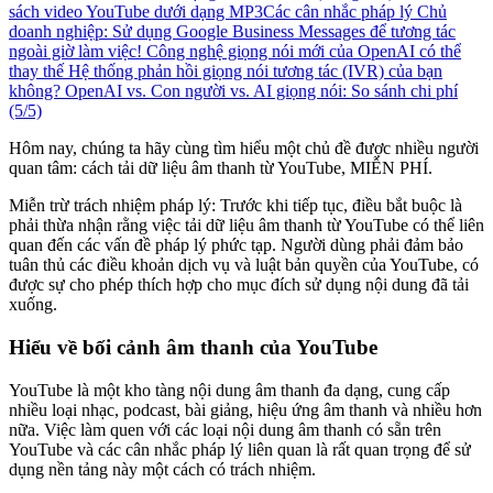
sách video YouTube dưới dạng MP3
Các cân nhắc pháp lý
Chủ
doanh nghiệp: Sử dụng Google Business Messages để tương tác
ngoài giờ làm việc!
Công nghệ giọng nói mới của OpenAI có thể
thay thế Hệ thống phản hồi giọng nói tương tác (IVR) của bạn
không?
OpenAI vs. Con người vs. AI giọng nói: So sánh chi phí
(5/5)
Hôm nay, chúng ta hãy cùng tìm hiểu một chủ đề được nhiều người
quan tâm: cách tải dữ liệu âm thanh từ YouTube, MIỄN PHÍ.
Miễn trừ trách nhiệm pháp lý: Trước khi tiếp tục, điều bắt buộc là
phải thừa nhận rằng việc tải dữ liệu âm thanh từ YouTube có thể liên
quan đến các vấn đề pháp lý phức tạp. Người dùng phải đảm bảo
tuân thủ các điều khoản dịch vụ và luật bản quyền của YouTube, có
được sự cho phép thích hợp cho mục đích sử dụng nội dung đã tải
xuống.
Hiểu về bối cảnh âm thanh của YouTube
YouTube là một kho tàng nội dung âm thanh đa dạng, cung cấp
nhiều loại nhạc, podcast, bài giảng, hiệu ứng âm thanh và nhiều hơn
nữa. Việc làm quen với các loại nội dung âm thanh có sẵn trên
YouTube và các cân nhắc pháp lý liên quan là rất quan trọng để sử
dụng nền tảng này một cách có trách nhiệm.