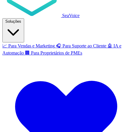
SeaVoice
Soluções
📈
Para Vendas e Marketing
🎧
Para Suporte ao Cliente
🤖
IA e
Automação
🏢
Para Proprietários de PMEs