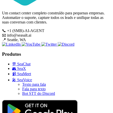
Um contact center completo construído para pequenas empresas.
Automatize o suporte, capture todos os leads e unifique todas as
suas conversas com clientes.
📞
+1 (SMB)-AI-AGENT
📧
info@seasalt.ai
📍
Seattle, WA
Produtos
💬
SeaChat
👥
SeaX
📹
SeaMeet
🎤
SeaVoice
Texto para fala
Fala para texto
Bot STT do Discord