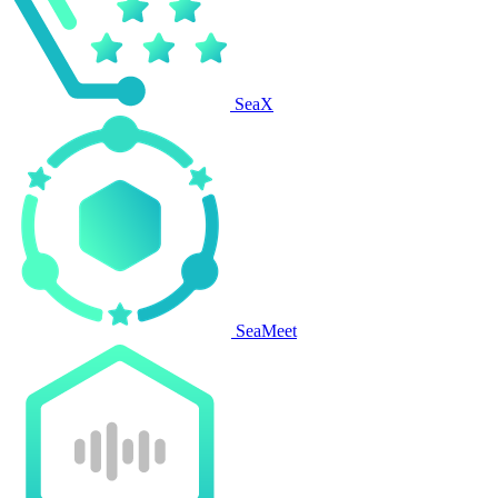
SeaX
SeaMeet