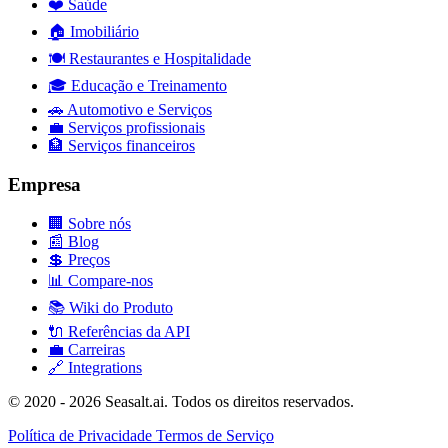
❤️
Saúde
🏠
Imobiliário
🍽️
Restaurantes e Hospitalidade
🎓
Educação e Treinamento
🚗
Automotivo e Serviços
💼
Serviços profissionais
🏦
Serviços financeiros
Empresa
🏢
Sobre nós
📰
Blog
💲
Preços
📊
Compare-nos
📚
Wiki do Produto
🔌
Referências da API
💼
Carreiras
🔗
Integrations
© 2020 - 2026 Seasalt.ai. Todos os direitos reservados.
Política de Privacidade
Termos de Serviço