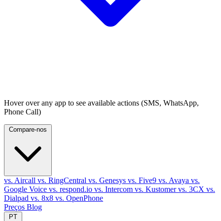
Hover over any app to see available actions (SMS, WhatsApp,
Phone Call)
Compare-nos
vs. Aircall
vs. RingCentral
vs. Genesys
vs. Five9
vs. Avaya
vs.
Google Voice
vs. respond.io
vs. Intercom
vs. Kustomer
vs. 3CX
vs.
Dialpad
vs. 8x8
vs. OpenPhone
Preços
Blog
PT