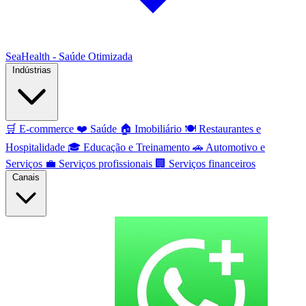
SeaHealth - Saúde Otimizada
Indústrias
🛒
E-commerce
❤️
Saúde
🏠
Imobiliário
🍽️
Restaurantes e
Hospitalidade
🎓
Educação e Treinamento
🚗
Automotivo e
Serviços
💼
Serviços profissionais
🏢
Serviços financeiros
Canais