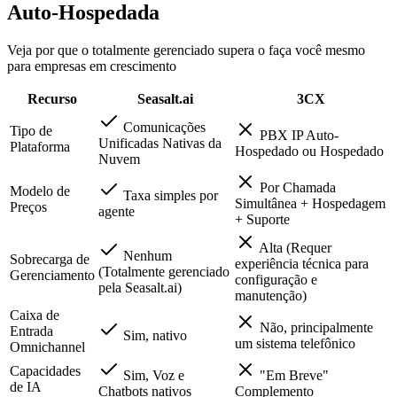
Auto-Hospedada
Veja por que o totalmente gerenciado supera o faça você mesmo
para empresas em crescimento
Recurso
Seasalt.ai
3CX
Comunicações
Tipo de
PBX IP Auto-
Unificadas Nativas da
Plataforma
Hospedado ou Hospedado
Nuvem
Por Chamada
Modelo de
Taxa simples por
Simultânea + Hospedagem
Preços
agente
+ Suporte
Alta (Requer
Nenhum
Sobrecarga de
experiência técnica para
(Totalmente gerenciado
Gerenciamento
configuração e
pela Seasalt.ai)
manutenção)
Caixa de
Não, principalmente
Entrada
Sim, nativo
um sistema telefônico
Omnichannel
Capacidades
Sim, Voz e
"Em Breve"
de IA
Chatbots nativos
Complemento