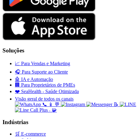
Soluções
📈
Para Vendas e Marketing
🎧
Para Suporte ao Cliente
🤖
IA e Automação
🏢
Para Proprietários de PMEs
❤️
SeaHealth - Saúde Otimizada
Visão geral de todos os canais
📞
📱
💬
📝
🧩
+
Indústrias
🛒
E-commerce