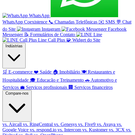
WhatsApp
WhatsApp Coexistence
📞
Chamadas Telefônicas
✉️
SMS
💬
Chat
do Site
Instagram
Facebook
Messenger
📝
Formulários de Contato
Line
Line Call Plus
🧩
Widget do Site
Indústrias
🛒
E-commerce
❤️
Saúde
🏠
Imobiliário
🍽️
Restaurantes e
Hospitalidade
🎓
Educação e Treinamento
🚗
Automotivo e
Serviços
💼
Serviços profissionais
🏢
Serviços financeiros
Compare-nos
vs. Aircall
vs. RingCentral
vs. Genesys
vs. Five9
vs. Avaya
vs.
Google Voice
vs. respond.io
vs. Intercom
vs. Kustomer
vs. 3CX
vs.