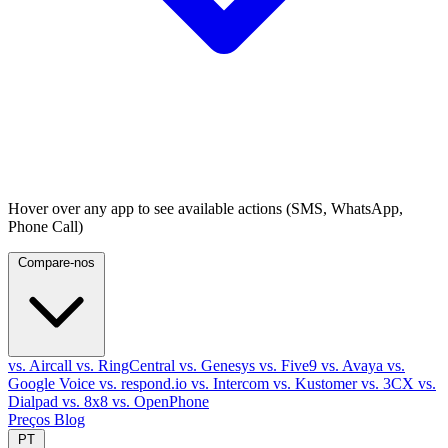
Hover over any app to see available actions (SMS, WhatsApp,
Phone Call)
Compare-nos
vs. Aircall
vs. RingCentral
vs. Genesys
vs. Five9
vs. Avaya
vs.
Google Voice
vs. respond.io
vs. Intercom
vs. Kustomer
vs. 3CX
vs.
Dialpad
vs. 8x8
vs. OpenPhone
Preços
Blog
PT