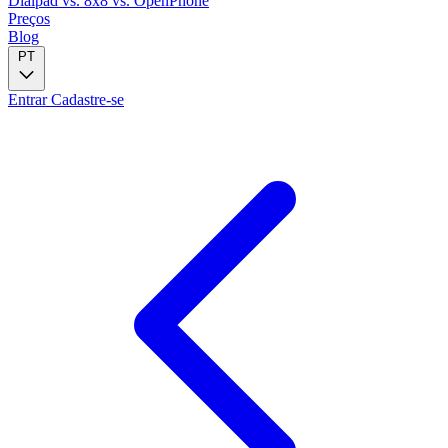
Dialpad
vs. 8x8
vs. OpenPhone
Preços
Blog
PT
Entrar
Cadastre-se