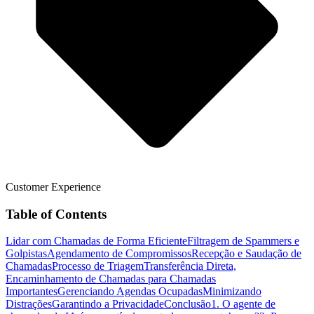
Customer Experience
Table of Contents
Lidar com Chamadas de Forma Eficiente
Filtragem de Spammers e
Golpistas
Agendamento de Compromissos
Recepção e Saudação de
Chamadas
Processo de Triagem
Transferência Direta,
Encaminhamento de Chamadas para Chamadas
Importantes
Gerenciando Agendas Ocupadas
Minimizando
Distrações
Garantindo a Privacidade
Conclusão
1. O agente de