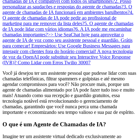
chamadas de IA é compatível com todos os smartphones?
2. Posso
personalizar as saudações e respostas do agente de chamadas?
3. O
agente de chamadas de IA funcionará em ambientes barulhentos?
4.
O agente de chamadas de IA pode pedir ao profissional de
marketing para me remover da lista deles?
5. O agente de chamadas
de IA pode lidar com vários idiomas?
6. A IA pode me encaminhar
chamadas importantes?
>> Use SeaChat hoje para aproveitar o
agente de IA de voz como seu assistente pessoal e guardião. Grátis
para começar!
Empresários: Use Google Business Messages para
interagir com clientes fora do horário comercial!
A nova tecnologia
de voz da OpenAI pode substituir seu Interactive Voice Response
(IVR)?
Como Lidar com Erros Twilio 30007
Você já desejou ter um assistente pessoal que pudesse lidar com suas
chamadas telefônicas, filtrar spammers e golpistas e até mesmo
agendar compromissos para você? Não procure mais, porque um
agente de chamadas alimentado por IA pode fazer tudo isso e muito
mais! Atuando como sua recepção e guardião gratuitos, essa
tecnologia notável está revolucionando o gerenciamento de
chamadas, garantindo que você nunca perca uma chamada
importante e economizando seu tempo valioso e sua paz de espírito.
O que é um Agente de Chamadas de IA?
Imagine ter um assistente virtual dedicado exclusivamente ao