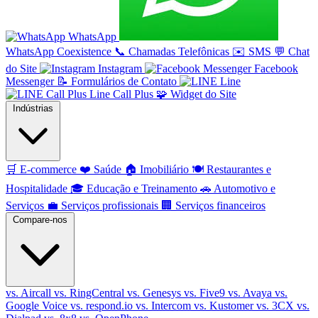
WhatsApp
WhatsApp Coexistence
📞
Chamadas Telefônicas
✉️
SMS
💬
Chat
do Site
Instagram
Facebook
Messenger
📝
Formulários de Contato
Line
Line Call Plus
🧩
Widget do Site
Indústrias
🛒
E-commerce
❤️
Saúde
🏠
Imobiliário
🍽️
Restaurantes e
Hospitalidade
🎓
Educação e Treinamento
🚗
Automotivo e
Serviços
💼
Serviços profissionais
🏢
Serviços financeiros
Compare-nos
vs. Aircall
vs. RingCentral
vs. Genesys
vs. Five9
vs. Avaya
vs.
Google Voice
vs. respond.io
vs. Intercom
vs. Kustomer
vs. 3CX
vs.