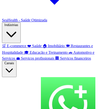
SeaHealth - Saúde Otimizada
Indústrias
🛒
E-commerce
❤️
Saúde
🏠
Imobiliário
🍽️
Restaurantes e
Hospitalidade
🎓
Educação e Treinamento
🚗
Automotivo e
Serviços
💼
Serviços profissionais
🏢
Serviços financeiros
Canais