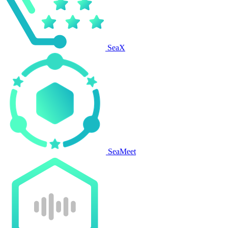
SeaX
SeaMeet