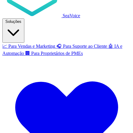
SeaVoice
Soluções
📈
Para Vendas e Marketing
🎧
Para Suporte ao Cliente
🤖
IA e
Automação
🏢
Para Proprietários de PMEs