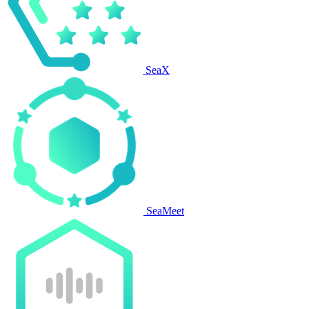
SeaX
SeaMeet