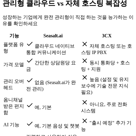
관리형 클라우드 vs 자체 호스팅 복잡성
성장하는 기업에게 완전 관리형이 직접 하는 것을 능가하는 이
유를 확인하세요
기능
Seasalt.ai
3CX
플랫폼 유
클라우드 네이티브
자체 호스팅 또는 호
형
통합 커뮤니케이션
스팅 IP PBX
간단한 상담원당 요
동시 통화당 + 호스
가격 모델
금
팅 + 지원
높음 (설정 및 유지
관리 오버
없음 (Seasalt.ai가 완
보수에 기술 전문 지식
헤드
전 관리)
필요)
옴니채널
아니요, 주로 전화
받은 편지
예, 기본
시스템
함
"출시 예정" 추가 기
AI 기능
예, 기본 음성 및 챗봇
능