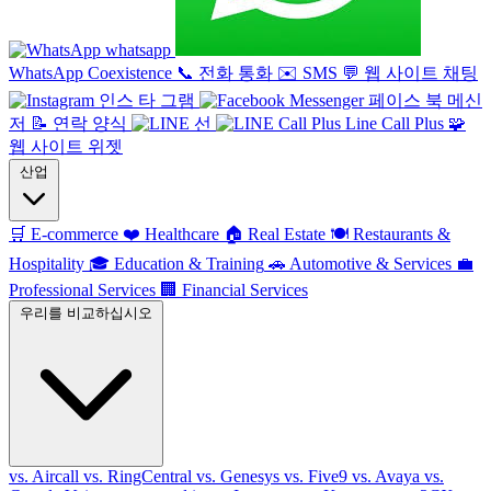
whatsapp
WhatsApp Coexistence
📞
전화 통화
✉️
SMS
💬
웹 사이트 채팅
인스 타 그램
페이스 북 메신
저
📝
연락 양식
선
Line Call Plus
🧩
웹 사이트 위젯
산업
🛒
E-commerce
❤️
Healthcare
🏠
Real Estate
🍽️
Restaurants &
Hospitality
🎓
Education & Training
🚗
Automotive & Services
💼
Professional Services
🏢
Financial Services
우리를 비교하십시오
vs. Aircall
vs. RingCentral
vs. Genesys
vs. Five9
vs. Avaya
vs.