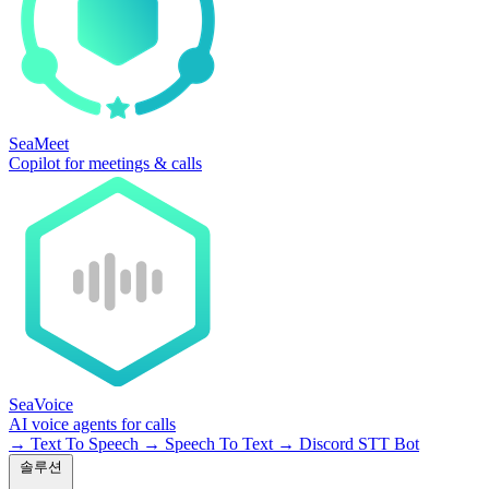
SeaMeet
Copilot for meetings & calls
SeaVoice
AI voice agents for calls
→
Text To Speech
→
Speech To Text
→
Discord STT Bot
솔루션