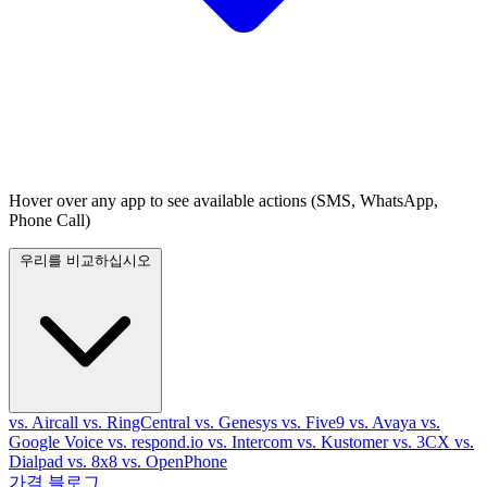
Hover over any app to see available actions (SMS, WhatsApp,
Phone Call)
우리를 비교하십시오
vs. Aircall
vs. RingCentral
vs. Genesys
vs. Five9
vs. Avaya
vs.
Google Voice
vs. respond.io
vs. Intercom
vs. Kustomer
vs. 3CX
vs.
Dialpad
vs. 8x8
vs. OpenPhone
가격
블로그