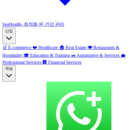
SeaHealth- 최적화 된 건강 관리
산업
🛒
E-commerce
❤️
Healthcare
🏠
Real Estate
🍽️
Restaurants &
Hospitality
🎓
Education & Training
🚗
Automotive & Services
💼
Professional Services
🏢
Financial Services
채널