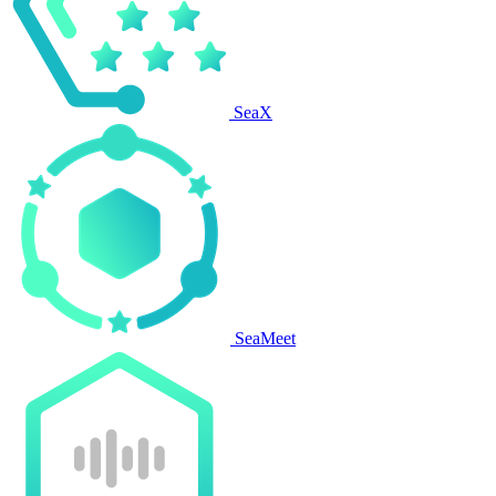
SeaX
SeaMeet