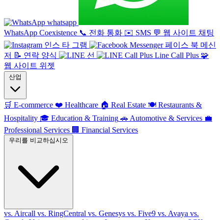
whatsapp
WhatsApp Coexistence
📞
전화 통화
✉️
SMS
💬
웹 사이트 채팅
인스 타 그램
페이스 북 메신
저
📝
연락 양식
선
Line Call Plus
🧩
웹 사이트 위젯
산업
🛒
E-commerce
❤️
Healthcare
🏠
Real Estate
🍽️
Restaurants &
Hospitality
🎓
Education & Training
🚗
Automotive & Services
💼
Professional Services
🏢
Financial Services
우리를 비교하십시오
vs. Aircall
vs. RingCentral
vs. Genesys
vs. Five9
vs. Avaya
vs.