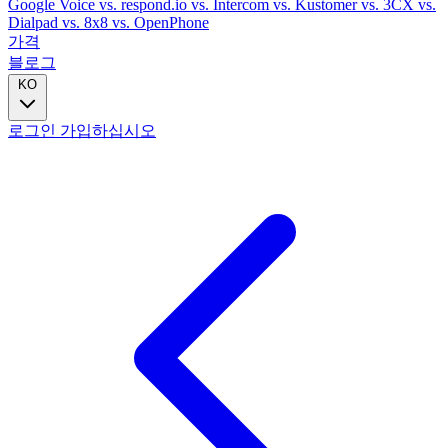
Google Voice
vs. respond.io
vs. Intercom
vs. Kustomer
vs. 3CX
vs.
Dialpad
vs. 8x8
vs. OpenPhone
가격
블로그
KO
로그인
가입하십시오