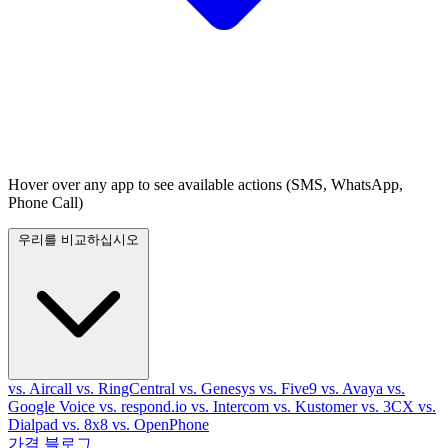
Hover over any app to see available actions (SMS, WhatsApp,
Phone Call)
우리를 비교하십시오
vs. Aircall
vs. RingCentral
vs. Genesys
vs. Five9
vs. Avaya
vs.
Google Voice
vs. respond.io
vs. Intercom
vs. Kustomer
vs. 3CX
vs.
Dialpad
vs. 8x8
vs. OpenPhone
가격
블로그