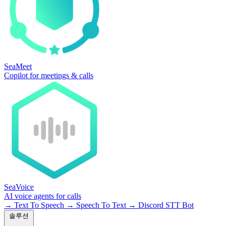
SeaMeet
Copilot for meetings & calls
SeaVoice
AI voice agents for calls
→
Text To Speech
→
Speech To Text
→
Discord STT Bot
솔루션