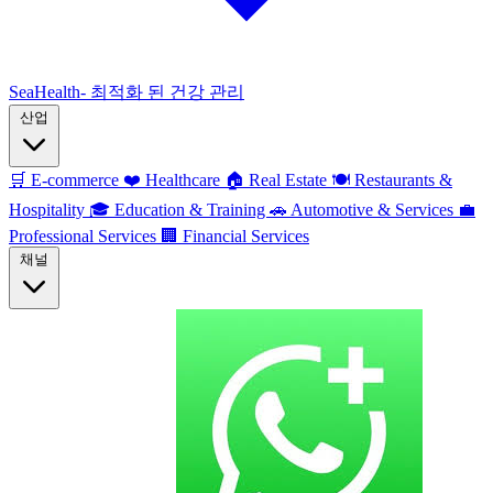
SeaHealth- 최적화 된 건강 관리
산업
🛒
E-commerce
❤️
Healthcare
🏠
Real Estate
🍽️
Restaurants &
Hospitality
🎓
Education & Training
🚗
Automotive & Services
💼
Professional Services
🏢
Financial Services
채널