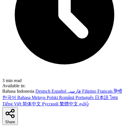
3 min read
Available in:
Bahasa Indonesia
Deutsch
Español
فارسی
Filipino
Français
हिन्दी
한국어
Bahasa Melayu
Polski
Română
Português
日本語
ไทย
Tiếng Việt
简体中文
Русский
繁體中文
தமிழ்
Share