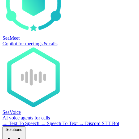
SeaMeet
Copilot for meetings & calls
SeaVoice
AI voice agents for calls
→
Text To Speech
→
Speech To Text
→
Discord STT Bot
Solutions