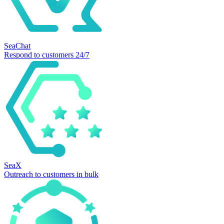
SeaChat
Respond to customers 24/7
SeaX
Outreach to customers in bulk