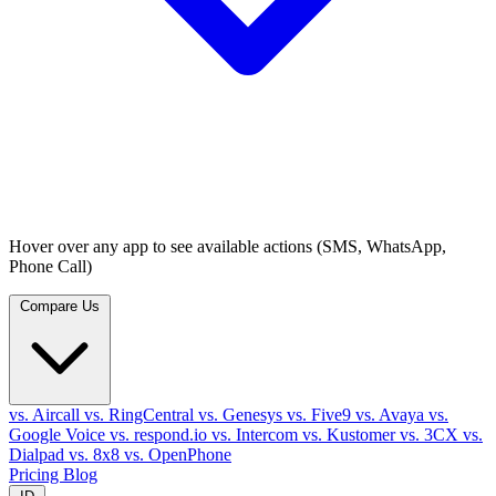
Hover over any app to see available actions (SMS, WhatsApp,
Phone Call)
Compare Us
vs. Aircall
vs. RingCentral
vs. Genesys
vs. Five9
vs. Avaya
vs.
Google Voice
vs. respond.io
vs. Intercom
vs. Kustomer
vs. 3CX
vs.
Dialpad
vs. 8x8
vs. OpenPhone
Pricing
Blog