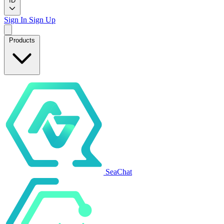
ID
Sign In
Sign Up
Products
SeaChat