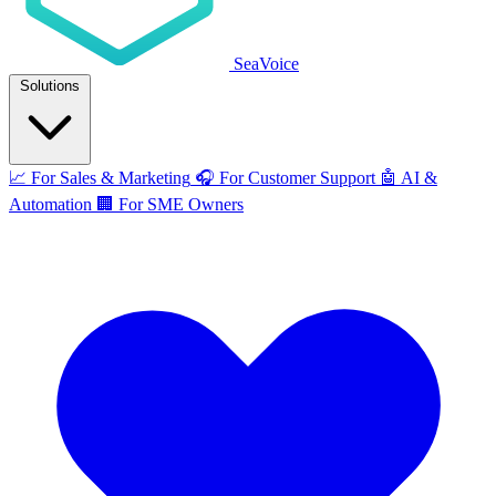
SeaVoice
Solutions
📈
For Sales & Marketing
🎧
For Customer Support
🤖
AI &
Automation
🏢
For SME Owners