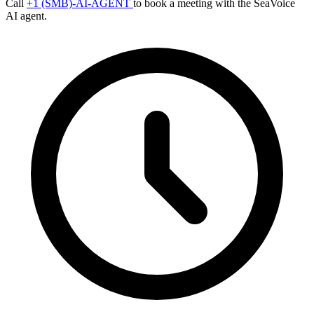
Call
+1 (SMB)-AI-AGENT
to book a meeting with the SeaVoice
AI agent.