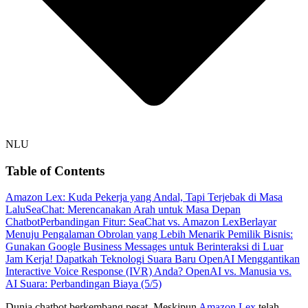
NLU
Table of Contents
Amazon Lex: Kuda Pekerja yang Andal, Tapi Terjebak di Masa
Lalu
SeaChat: Merencanakan Arah untuk Masa Depan
Chatbot
Perbandingan Fitur: SeaChat vs. Amazon Lex
Berlayar
Menuju Pengalaman Obrolan yang Lebih Menarik
Pemilik Bisnis:
Gunakan Google Business Messages untuk Berinteraksi di Luar
Jam Kerja!
Dapatkah Teknologi Suara Baru OpenAI Menggantikan
Interactive Voice Response (IVR) Anda?
OpenAI vs. Manusia vs.
AI Suara: Perbandingan Biaya (5/5)
Dunia chatbot berkembang pesat. Meskipun
Amazon Lex
telah