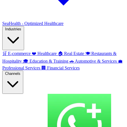
SeaHealth - Optimized Healthcare
Industries
🛒
E-commerce
❤️
Healthcare
🏠
Real Estate
🍽️
Restaurants &
Hospitality
🎓
Education & Training
🚗
Automotive & Services
💼
Professional Services
🏢
Financial Services
Channels