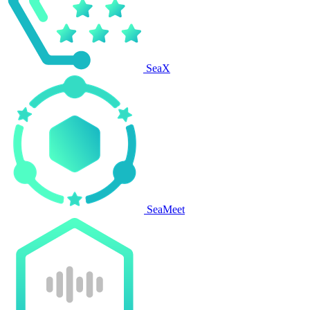
SeaX
SeaMeet