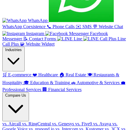
WhatsApp
WhatsApp Coexistence
📞
Phone Calls
✉️
SMS
💬
Website Chat
Instagram
Facebook
Messenger
📝
Contact Forms
Line
Line
Call Plus
🧩
Website Widget
Industries
🛒
E-commerce
❤️
Healthcare
🏠
Real Estate
🍽️
Restaurants &
Hospitality
🎓
Education & Training
🚗
Automotive & Services
💼
Professional Services
🏢
Financial Services
Compare Us
vs. Aircall
vs. RingCentral
vs. Genesys
vs. Five9
vs. Avaya
vs.
Google Voice
vs. respond.io
vs. Intercom
vs. Kustomer
vs. 3CX
vs.