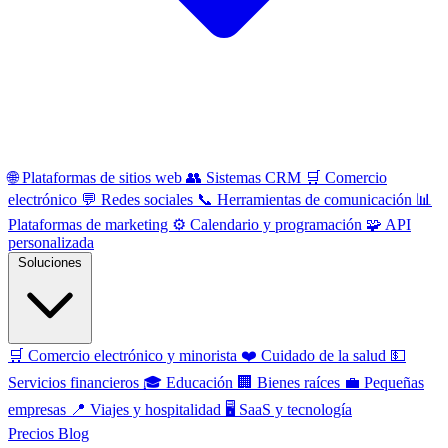
🌐
Plataformas de sitios web
👥
Sistemas CRM
🛒
Comercio
electrónico
💬
Redes sociales
📞
Herramientas de comunicación
📊
Plataformas de marketing
⚙️
Calendario y programación
🧩
API
personalizada
Soluciones
🛒
Comercio electrónico y minorista
❤️
Cuidado de la salud
💵
Servicios financieros
🎓
Educación
🏢
Bienes raíces
💼
Pequeñas
empresas
📍
Viajes y hospitalidad
🖥️
SaaS y tecnología
Precios
Blog