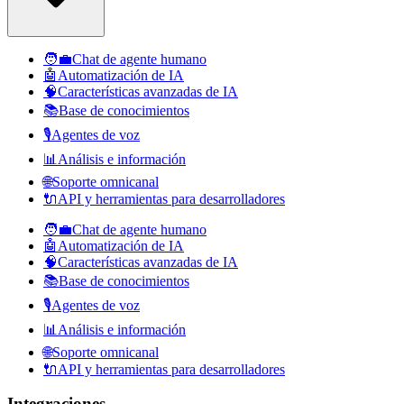
🧑‍💼
Chat de agente humano
🤖
Automatización de IA
🧠
Características avanzadas de IA
📚
Base de conocimientos
🎙️
Agentes de voz
📊
Análisis e información
🌐
Soporte omnicanal
🔌
API y herramientas para desarrolladores
🧑‍💼
Chat de agente humano
🤖
Automatización de IA
🧠
Características avanzadas de IA
📚
Base de conocimientos
🎙️
Agentes de voz
📊
Análisis e información
🌐
Soporte omnicanal
🔌
API y herramientas para desarrolladores
Integraciones