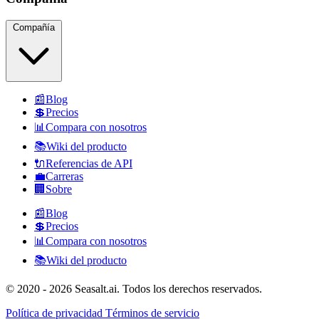
Compañía
📰
Blog
💲
Precios
📊
Compara con nosotros
📚
Wiki del producto
🔌
Referencias de API
💼
Carreras
🏢
Sobre
📰
Blog
💲
Precios
📊
Compara con nosotros
📚
Wiki del producto
© 2020 - 2026 Seasalt.ai. Todos los derechos reservados.
Política de privacidad
Términos de servicio