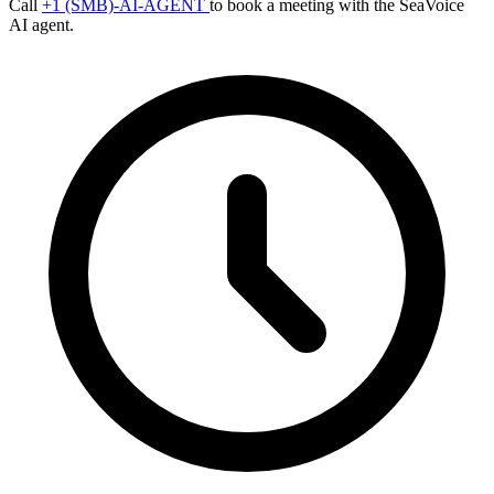
Call
+1 (SMB)-AI-AGENT
to book a meeting with the SeaVoice
AI agent.