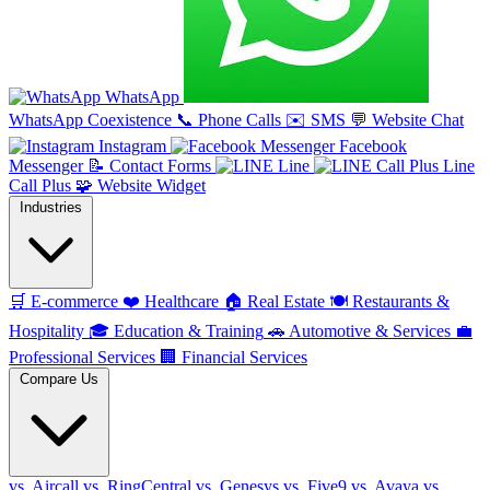
WhatsApp
WhatsApp Coexistence
📞
Phone Calls
✉️
SMS
💬
Website Chat
Instagram
Facebook
Messenger
📝
Contact Forms
Line
Line
Call Plus
🧩
Website Widget
Industries
🛒
E-commerce
❤️
Healthcare
🏠
Real Estate
🍽️
Restaurants &
Hospitality
🎓
Education & Training
🚗
Automotive & Services
💼
Professional Services
🏢
Financial Services
Compare Us
vs. Aircall
vs. RingCentral
vs. Genesys
vs. Five9
vs. Avaya
vs.