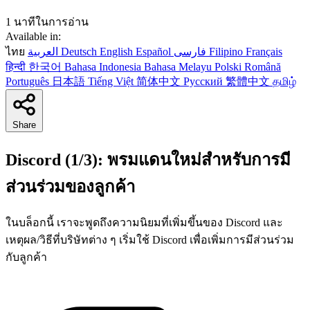
1 นาทีในการอ่าน
Available in:
ไทย
العربية
Deutsch
English
Español
فارسی
Filipino
Français
हिन्दी
한국어
Bahasa Indonesia
Bahasa Melayu
Polski
Română
Português
日本語
Tiếng Việt
简体中文
Русский
繁體中文
தமிழ்
Share
Discord (1/3): พรมแดนใหม่สำหรับการมี
ส่วนร่วมของลูกค้า
ในบล็อกนี้ เราจะพูดถึงความนิยมที่เพิ่มขึ้นของ Discord และ
เหตุผล/วิธีที่บริษัทต่าง ๆ เริ่มใช้ Discord เพื่อเพิ่มการมีส่วนร่วม
กับลูกค้า