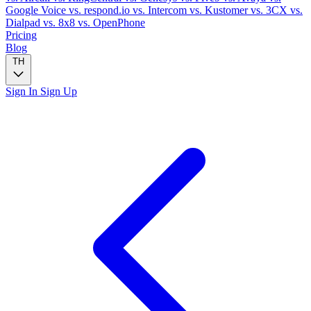
Google Voice
vs. respond.io
vs. Intercom
vs. Kustomer
vs. 3CX
vs.
Dialpad
vs. 8x8
vs. OpenPhone
Pricing
Blog
TH
Sign In
Sign Up