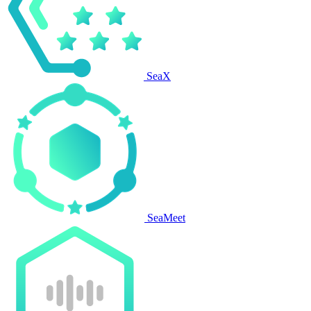
SeaX
SeaMeet