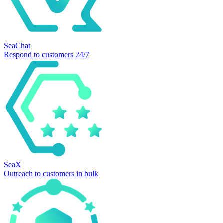
SeaChat
Respond to customers 24/7
SeaX
Outreach to customers in bulk