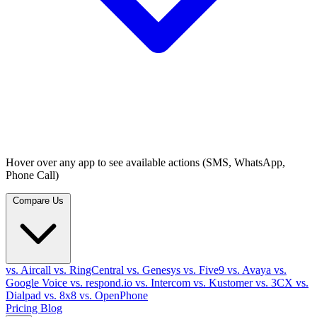
Hover over any app to see available actions (SMS, WhatsApp,
Phone Call)
Compare Us
vs. Aircall
vs. RingCentral
vs. Genesys
vs. Five9
vs. Avaya
vs.
Google Voice
vs. respond.io
vs. Intercom
vs. Kustomer
vs. 3CX
vs.
Dialpad
vs. 8x8
vs. OpenPhone
Pricing
Blog