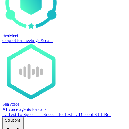
SeaMeet
Copilot for meetings & calls
SeaVoice
AI voice agents for calls
→
Text To Speech
→
Speech To Text
→
Discord STT Bot
Solutions