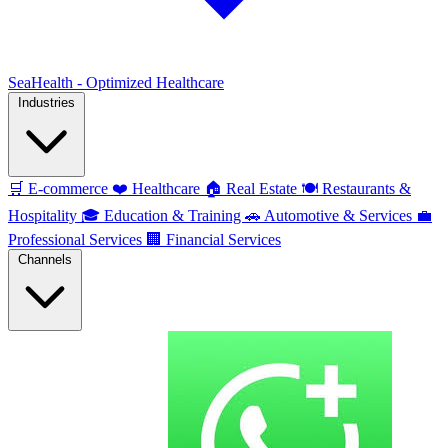
SeaHealth - Optimized Healthcare
Industries
🛒
E-commerce
❤️
Healthcare
🏠
Real Estate
🍽️
Restaurants &
Hospitality
🎓
Education & Training
🚗
Automotive & Services
💼
Professional Services
🏢
Financial Services
Channels