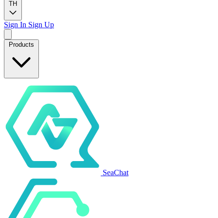
TH
Sign In
Sign Up
Products
SeaChat