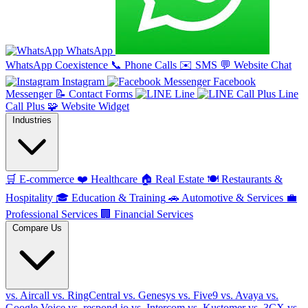
WhatsApp
WhatsApp Coexistence
📞
Phone Calls
✉️
SMS
💬
Website Chat
Instagram
Facebook
Messenger
📝
Contact Forms
Line
Line
Call Plus
🧩
Website Widget
Industries
🛒
E-commerce
❤️
Healthcare
🏠
Real Estate
🍽️
Restaurants &
Hospitality
🎓
Education & Training
🚗
Automotive & Services
💼
Professional Services
🏢
Financial Services
Compare Us
vs. Aircall
vs. RingCentral
vs. Genesys
vs. Five9
vs. Avaya
vs.
Google Voice
vs. respond.io
vs. Intercom
vs. Kustomer
vs. 3CX
vs.