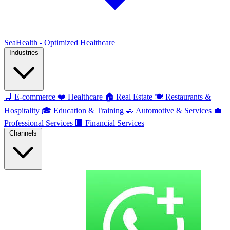
SeaHealth - Optimized Healthcare
Industries
🛒
E-commerce
❤️
Healthcare
🏠
Real Estate
🍽️
Restaurants &
Hospitality
🎓
Education & Training
🚗
Automotive & Services
💼
Professional Services
🏢
Financial Services
Channels