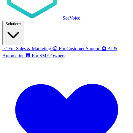
SeaVoice
Solutions
📈
For Sales & Marketing
🎧
For Customer Support
🤖
AI &
Automation
🏢
For SME Owners