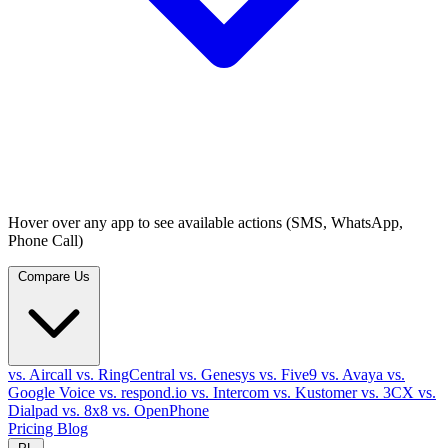
Hover over any app to see available actions (SMS, WhatsApp,
Phone Call)
Compare Us
vs. Aircall
vs. RingCentral
vs. Genesys
vs. Five9
vs. Avaya
vs.
Google Voice
vs. respond.io
vs. Intercom
vs. Kustomer
vs. 3CX
vs.
Dialpad
vs. 8x8
vs. OpenPhone
Pricing
Blog