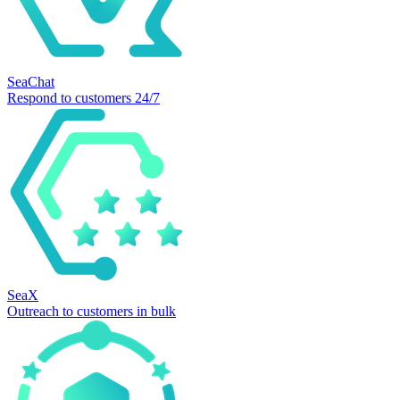
SeaChat
Respond to customers 24/7
SeaX
Outreach to customers in bulk