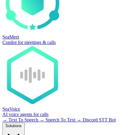
SeaMeet
Copilot for meetings & calls
SeaVoice
AI voice agents for calls
→
Text To Speech
→
Speech To Text
→
Discord STT Bot
Solutions