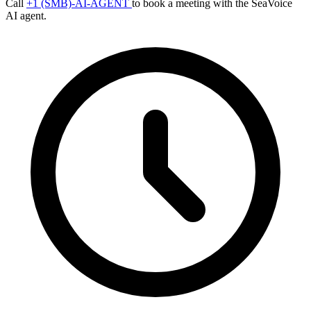
Call
+1 (SMB)-AI-AGENT
to book a meeting with the SeaVoice
AI agent.