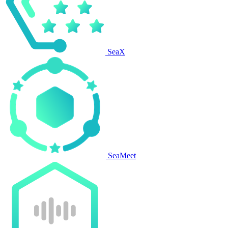
SeaX
SeaMeet