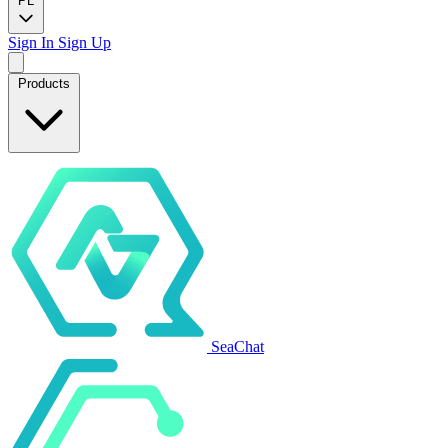
PL
Sign In
Sign Up
Products
SeaChat