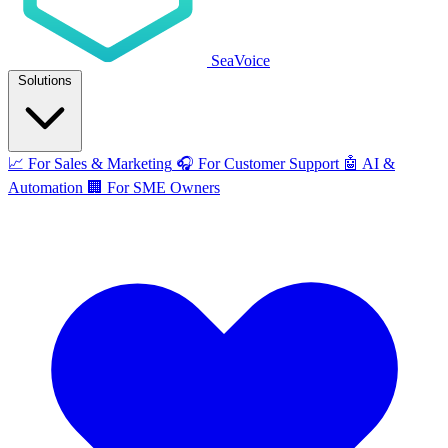
SeaVoice
Solutions
📈
For Sales & Marketing
🎧
For Customer Support
🤖
AI &
Automation
🏢
For SME Owners