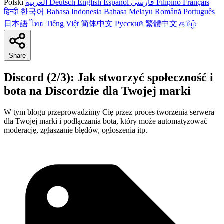
Polski
العربية
Deutsch
English
Español
فارسی
Filipino
Français
हिन्दी
한국어
Bahasa Indonesia
Bahasa Melayu
Română
Português
日本語
ไทย
Tiếng Việt
简体中文
Русский
繁體中文
தமிழ்
Share
Discord (2/3): Jak stworzyć społeczność i
bota na Discordzie dla Twojej marki
W tym blogu przeprowadzimy Cię przez proces tworzenia serwera
dla Twojej marki i podłączania bota, który może automatyzować
moderację, zgłaszanie błędów, ogłoszenia itp.