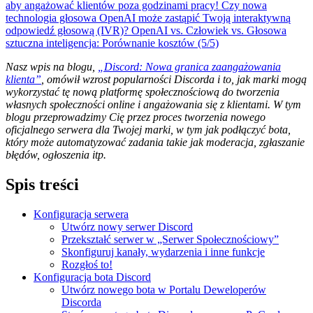
aby angażować klientów poza godzinami pracy!
Czy nowa
technologia głosowa OpenAI może zastąpić Twoją interaktywną
odpowiedź głosową (IVR)?
OpenAI vs. Człowiek vs. Głosowa
sztuczna inteligencja: Porównanie kosztów (5/5)
Nasz wpis na blogu,
„Discord: Nowa granica zaangażowania
klienta”
, omówił wzrost popularności Discorda i to, jak marki mogą
wykorzystać tę nową platformę społecznościową do tworzenia
własnych społeczności online i angażowania się z klientami. W tym
blogu przeprowadzimy Cię przez proces tworzenia nowego
oficjalnego serwera dla Twojej marki, w tym jak podłączyć bota,
który może automatyzować zadania takie jak moderacja, zgłaszanie
błędów, ogłoszenia itp.
Spis treści
Konfiguracja serwera
Utwórz nowy serwer Discord
Przekształć serwer w „Serwer Społecznościowy”
Skonfiguruj kanały, wydarzenia i inne funkcje
Rozgłoś to!
Konfiguracja bota Discord
Utwórz nowego bota w Portalu Deweloperów
Discorda