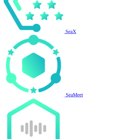
SeaX
SeaMeet