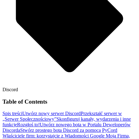
Discord
Table of Contents
Spis treści
Utwórz nowy serwer Discord
Przekształć serwer w
„Serwer Społecznościowy”
Skonfiguruj kanały, wydarzenia i inne
funkcje
Rozgłoś to!
Utwórz nowego bota w Portalu Deweloperów
Discorda
Stwórz prostego bota Discord za pomocą PyCord
Właściciele firm: korzystajcie z Wiadomości Google Moja Firma,