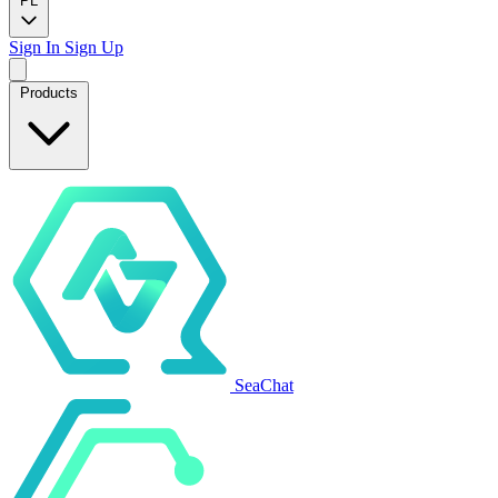
PL
Sign In
Sign Up
Products
SeaChat