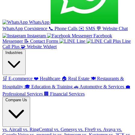
WhatsApp
WhatsApp Coexistence
📞
Phone Calls
✉️
SMS
💬
Website Chat
Instagram
Facebook
Messenger
📝
Contact Forms
Line
Line
Call Plus
🧩
Website Widget
Industries
🛒
E-commerce
❤️
Healthcare
🏠
Real Estate
🍽️
Restaurants &
Hospitality
🎓
Education & Training
🚗
Automotive & Services
💼
Professional Services
🏢
Financial Services
Compare Us
vs. Aircall
vs. RingCentral
vs. Genesys
vs. Five9
vs. Avaya
vs.
Google Voice
vs. respond.io
vs. Intercom
vs. Kustomer
vs. 3CX
vs.