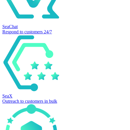
SeaChat
Respond to customers 24/7
SeaX
Outreach to customers in bulk