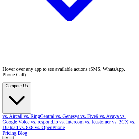
Hover over any app to see available actions (SMS, WhatsApp,
Phone Call)
Compare Us
vs. Aircall
vs. RingCentral
vs. Genesys
vs. Five9
vs. Avaya
vs.
Google Voice
vs. respond.io
vs. Intercom
vs. Kustomer
vs. 3CX
vs.
Dialpad
vs. 8x8
vs. OpenPhone
Pricing
Blog