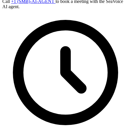
Call
+1 (SMB)-AI-AGENT
to book a meeting with the SeaVoice
AI agent.