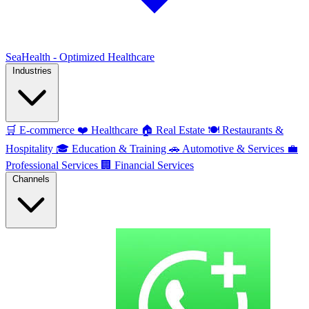
SeaHealth - Optimized Healthcare
Industries
🛒
E-commerce
❤️
Healthcare
🏠
Real Estate
🍽️
Restaurants &
Hospitality
🎓
Education & Training
🚗
Automotive & Services
💼
Professional Services
🏢
Financial Services
Channels