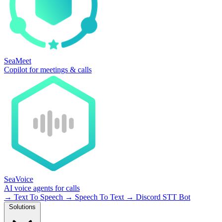
SeaMeet
Copilot for meetings & calls
SeaVoice
AI voice agents for calls
→
Text To Speech
→
Speech To Text
→
Discord STT Bot
Solutions