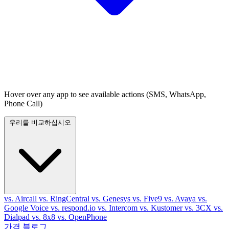
Hover over any app to see available actions (SMS, WhatsApp,
Phone Call)
우리를 비교하십시오
vs. Aircall
vs. RingCentral
vs. Genesys
vs. Five9
vs. Avaya
vs.
Google Voice
vs. respond.io
vs. Intercom
vs. Kustomer
vs. 3CX
vs.
Dialpad
vs. 8x8
vs. OpenPhone
가격
블로그