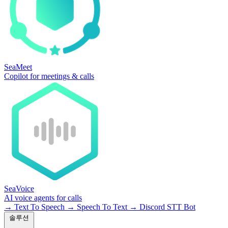
SeaMeet
Copilot for meetings & calls
SeaVoice
AI voice agents for calls
→
Text To Speech
→
Speech To Text
→
Discord STT Bot
솔루션