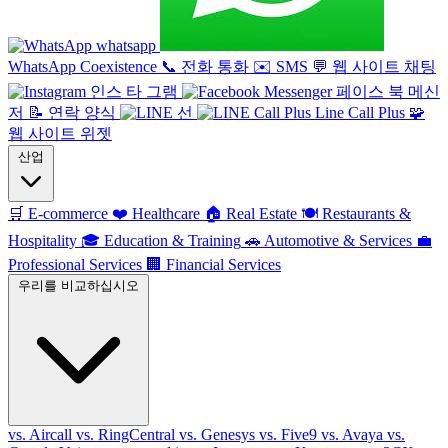
whatsapp
WhatsApp Coexistence
📞
전화 통화
✉️
SMS
💬
웹 사이트 채팅
인스 타 그램
페이스 북 메신
저
📝
연락 양식
선
Line Call Plus
🧩
웹 사이트 위젯
산업
🛒
E-commerce
❤️
Healthcare
🏠
Real Estate
🍽️
Restaurants &
Hospitality
🎓
Education & Training
🚗
Automotive & Services
💼
Professional Services
🏢
Financial Services
우리를 비교하십시오
vs. Aircall
vs. RingCentral
vs. Genesys
vs. Five9
vs. Avaya
vs.