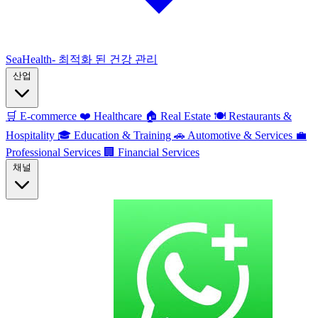
SeaHealth- 최적화 된 건강 관리
산업
🛒
E-commerce
❤️
Healthcare
🏠
Real Estate
🍽️
Restaurants &
Hospitality
🎓
Education & Training
🚗
Automotive & Services
💼
Professional Services
🏢
Financial Services
채널