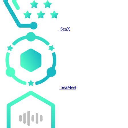
SeaX
SeaMeet