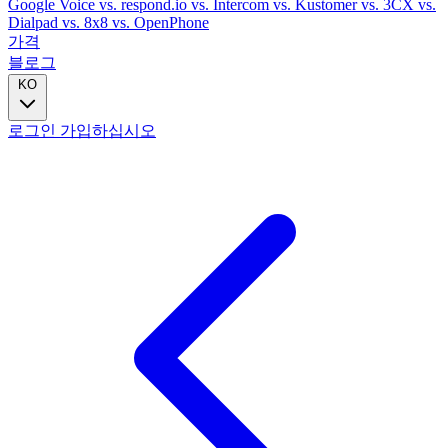
Google Voice
vs. respond.io
vs. Intercom
vs. Kustomer
vs. 3CX
vs.
Dialpad
vs. 8x8
vs. OpenPhone
가격
블로그
KO
로그인
가입하십시오